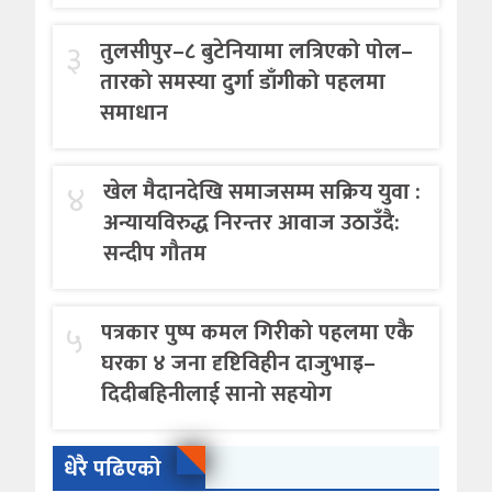
३
तुलसीपुर–८ बुटेनियामा लत्रिएको पोल–
तारको समस्या दुर्गा डाँगीको पहलमा
समाधान
४
खेल मैदानदेखि समाजसम्म सक्रिय युवा :
अन्यायविरुद्ध निरन्तर आवाज उठाउँदै:
सन्दीप गौतम
५
पत्रकार पुष्प कमल गिरीको पहलमा एकै
घरका ४ जना दृष्टिविहीन दाजुभाइ–
दिदीबहिनीलाई सानो सहयोग
धेरै पढिएको