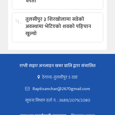
वेपता
५.
तुलसीपुर ३ शिरखोलामा सडेको
अवस्थामा भेटिएको शवको पहिचान
खुल्यो
राप्ती सञ्चार अनलाइन खबर प्रालि द्वारा संचालित
ठेगाना: तुलसीपुर 5 दाङ
Raptisanchar@2670gmail.com
सूचना विभाग दर्ता नं. : 3689/2079/2080