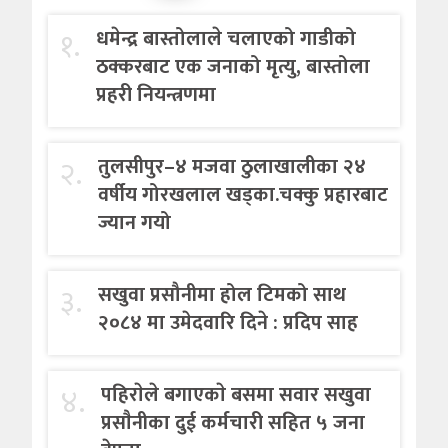
१.
धमेन्द्र बास्तोलाले चलाएको गाडीको
ठक्करबाट एक जनाको मृत्यु, बास्तोला
प्रहरी नियन्त्रणमा
२.
तुलसीपुर–४ मजवा ठुलाखालीका २४
वर्षीय गोरखलाल खड्का.चक्कु प्रहारबाट
ज्यान गयो
३.
सखुवा प्रसौनीमा होल टिमको साथ
२०८४ मा उमेदवारि दिने : प्रदिप साह
४.
पहिराेले बगाएकाे बसमा सवार सखुवा
प्रसाैनीका दुई कर्मचारी सहित ५ जना