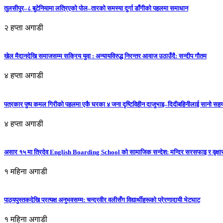
तुलसीपुर–८ बुटेनियामा लत्रिएको पोल–तारको समस्या दुर्गा डाँगीको पहलमा समाधान
२ हप्ता अगाडी
खेल मैदानदेखि समाजसम्म सक्रिय युवा : अन्यायविरुद्ध निरन्तर आवाज उठाउँदै: सन्दीप गौतम
४ हप्ता अगाडी
पत्रकार पुष्प कमल गिरीको पहलमा एकै घरका ४ जना दृष्टिविहीन दाजुभाइ–दिदीबहिनीलाई सानो सह
४ हप्ता अगाडी
असार १५ मा त्रिदेव English Boarding School को सामाजिक सन्देश: मन्दिर सरसफाइ र वृक्षा
१ महिना अगाडी
पाठ्यपुस्तकदेखि प्रत्यक्ष अनुभवसम्म: चन्द्रवीर वलीसँग विद्यार्थीहरूको प्रेरणादायी भेटघाट
१ महिना अगाडी