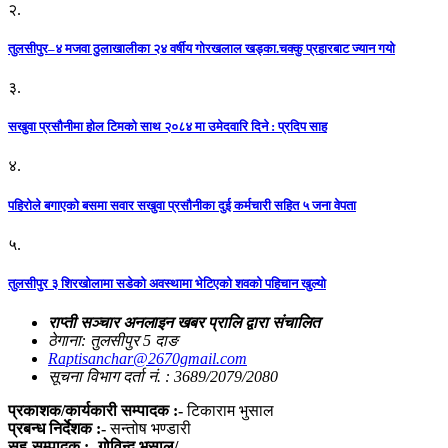
२.
तुलसीपुर–४ मजवा ठुलाखालीका २४ वर्षीय गोरखलाल खड्का.चक्कु प्रहारबाट ज्यान गयो
३.
सखुवा प्रसौनीमा होल टिमको साथ २०८४ मा उमेदवारि दिने : प्रदिप साह
४.
पहिराेले बगाएकाे बसमा सवार सखुवा प्रसाैनीका दुई कर्मचारी सहित ५ जना वेपता
५.
तुलसीपुर ३ शिरखोलामा सडेको अवस्थामा भेटिएको शवको पहिचान खुल्यो
राप्ती सञ्चार अनलाइन खबर प्रालि द्वारा संचालित
ठेगाना: तुलसीपुर 5 दाङ
Raptisanchar@2670gmail.com
सूचना विभाग दर्ता नं. : 3689/2079/2080
प्रकाशक/कार्यकारी सम्पादक :-
टिकाराम भुसाल
प्रबन्ध निर्देशक :-
सन्तोष भण्डारी
सह-सम्पादक :- गोविन्द भुसाल/