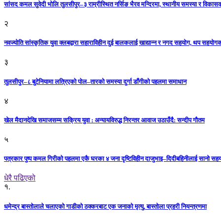
सांसद कमल सुवेदी भोलि तुलसीपुर–३ राम्रीस्थित नर्सिङ भैरव मन्दिरमा, स्थानीय समस्या र विकासक
२
नवज्योति सांस्कृतिक युवा क्लबद्वारा सहाराविहीन दुई बालकलाई खाद्यान्न र नगद सहयोग, थप सहयो
३
तुलसीपुर–८ बुटेनियामा लत्रिएको पोल–तारको समस्या दुर्गा डाँगीको पहलमा समाधान
४
खेल मैदानदेखि समाजसम्म सक्रिय युवा : अन्यायविरुद्ध निरन्तर आवाज उठाउँदै: सन्दीप गौतम
५
पत्रकार पुष्प कमल गिरीको पहलमा एकै घरका ४ जना दृष्टिविहीन दाजुभाइ–दिदीबहिनीलाई सानो सह
धेरै पढिएको
१.
धमेन्द्र बास्तोलाले चलाएको गाडीको ठक्करबाट एक जनाको मृत्यु, बास्तोला प्रहरी नियन्त्रणमा