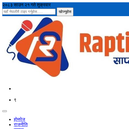
२०८३ साउन २१ गते शुक्रवार
९
होमपेज
राजनीति