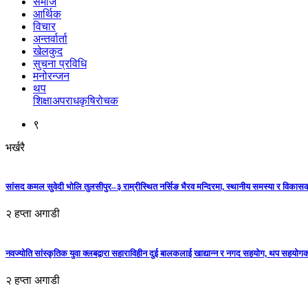
समाज
आर्थिक
विचार
अन्तर्वार्ता
खेलकुद
सुचना प्रविधि
मनोरन्जन
थप
शिक्षा
अपराध
कृषि
रोचक
९
भर्खरै
सांसद कमल सुवेदी भोलि तुलसीपुर–३ राम्रीस्थित नर्सिङ भैरव मन्दिरमा, स्थानीय समस्या र विकासक
२ हप्ता अगाडी
नवज्योति सांस्कृतिक युवा क्लबद्वारा सहाराविहीन दुई बालकलाई खाद्यान्न र नगद सहयोग, थप सहयो
२ हप्ता अगाडी