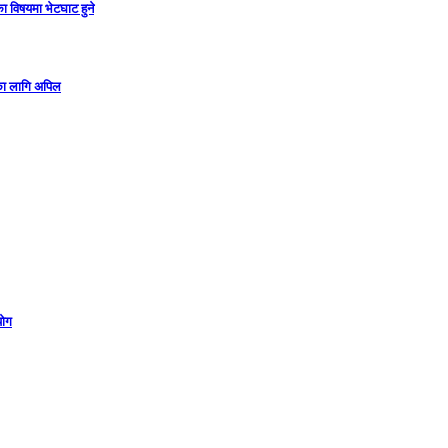
ा विषयमा भेटघाट हुने
गका लागि अपिल
योग