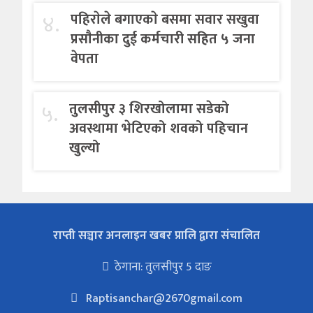
४.
पहिराेले बगाएकाे बसमा सवार सखुवा
प्रसाैनीका दुई कर्मचारी सहित ५ जना
वेपता
५.
तुलसीपुर ३ शिरखोलामा सडेको
अवस्थामा भेटिएको शवको पहिचान
खुल्यो
राप्ती सञ्चार अनलाइन खबर प्रालि द्वारा संचालित
ठेगाना: तुलसीपुर 5 दाङ
Raptisanchar@2670gmail.com