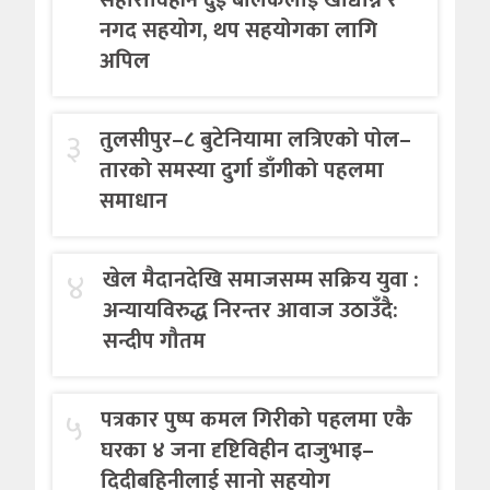
सहाराविहीन दुई बालकलाई खाद्यान्न र
नगद सहयोग, थप सहयोगका लागि
अपिल
३
तुलसीपुर–८ बुटेनियामा लत्रिएको पोल–
तारको समस्या दुर्गा डाँगीको पहलमा
समाधान
४
खेल मैदानदेखि समाजसम्म सक्रिय युवा :
अन्यायविरुद्ध निरन्तर आवाज उठाउँदै:
सन्दीप गौतम
५
पत्रकार पुष्प कमल गिरीको पहलमा एकै
घरका ४ जना दृष्टिविहीन दाजुभाइ–
दिदीबहिनीलाई सानो सहयोग