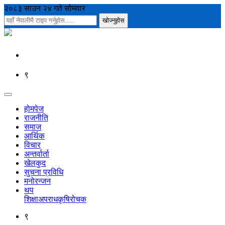
२०८३ साउन २४ गते सोमवार
९
होमपेज
राजनीति
समाज
आर्थिक
विचार
अन्तर्वार्ता
खेलकुद
सुचना प्रविधि
मनोरन्जन
थप
शिक्षा
अपराध
कृषि
रोचक
९