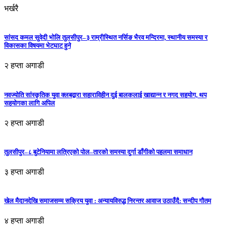
भर्खरै
सांसद कमल सुवेदी भोलि तुलसीपुर–३ राम्रीस्थित नर्सिङ भैरव मन्दिरमा, स्थानीय समस्या र
विकासका विषयमा भेटघाट हुने
२ हप्ता अगाडी
नवज्योति सांस्कृतिक युवा क्लबद्वारा सहाराविहीन दुई बालकलाई खाद्यान्न र नगद सहयोग, थप
सहयोगका लागि अपिल
२ हप्ता अगाडी
तुलसीपुर–८ बुटेनियामा लत्रिएको पोल–तारको समस्या दुर्गा डाँगीको पहलमा समाधान
३ हप्ता अगाडी
खेल मैदानदेखि समाजसम्म सक्रिय युवा : अन्यायविरुद्ध निरन्तर आवाज उठाउँदै: सन्दीप गौतम
४ हप्ता अगाडी