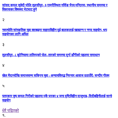
सांसद कमल सुवेदी भोलि तुलसीपुर–३ राम्रीस्थित नर्सिङ भैरव मन्दिरमा, स्थानीय समस्या र
विकासका विषयमा भेटघाट हुने
२
नवज्योति सांस्कृतिक युवा क्लबद्वारा सहाराविहीन दुई बालकलाई खाद्यान्न र नगद सहयोग, थप
सहयोगका लागि अपिल
३
तुलसीपुर–८ बुटेनियामा लत्रिएको पोल–तारको समस्या दुर्गा डाँगीको पहलमा समाधान
४
खेल मैदानदेखि समाजसम्म सक्रिय युवा : अन्यायविरुद्ध निरन्तर आवाज उठाउँदै: सन्दीप गौतम
५
पत्रकार पुष्प कमल गिरीको पहलमा एकै घरका ४ जना दृष्टिविहीन दाजुभाइ–दिदीबहिनीलाई सानो
सहयोग
धेरै पढिएको
१.