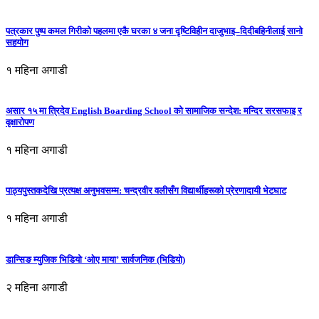
पत्रकार पुष्प कमल गिरीको पहलमा एकै घरका ४ जना दृष्टिविहीन दाजुभाइ–दिदीबहिनीलाई सानो
सहयोग
१ महिना अगाडी
असार १५ मा त्रिदेव English Boarding School को सामाजिक सन्देश: मन्दिर सरसफाइ र
वृक्षारोपण
१ महिना अगाडी
पाठ्यपुस्तकदेखि प्रत्यक्ष अनुभवसम्म: चन्द्रवीर वलीसँग विद्यार्थीहरूको प्रेरणादायी भेटघाट
१ महिना अगाडी
डान्सिङ म्युजिक भिडियो ‘ओए माया’ सार्वजनिक (भिडियो)
२ महिना अगाडी