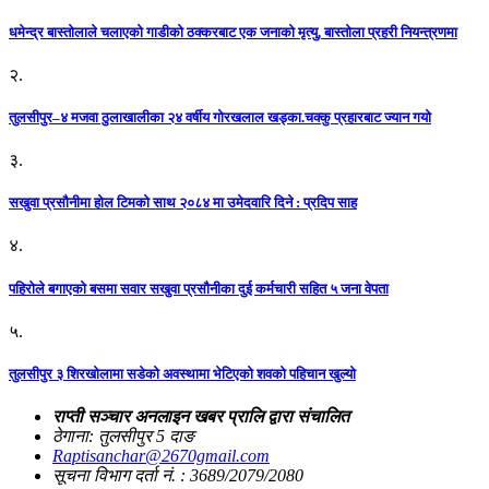
धमेन्द्र बास्तोलाले चलाएको गाडीको ठक्करबाट एक जनाको मृत्यु, बास्तोला प्रहरी नियन्त्रणमा
२.
तुलसीपुर–४ मजवा ठुलाखालीका २४ वर्षीय गोरखलाल खड्का.चक्कु प्रहारबाट ज्यान गयो
३.
सखुवा प्रसौनीमा होल टिमको साथ २०८४ मा उमेदवारि दिने : प्रदिप साह
४.
पहिराेले बगाएकाे बसमा सवार सखुवा प्रसाैनीका दुई कर्मचारी सहित ५ जना वेपता
५.
तुलसीपुर ३ शिरखोलामा सडेको अवस्थामा भेटिएको शवको पहिचान खुल्यो
राप्ती सञ्चार अनलाइन खबर प्रालि द्वारा संचालित
ठेगाना: तुलसीपुर 5 दाङ
Raptisanchar@2670gmail.com
सूचना विभाग दर्ता नं. : 3689/2079/2080