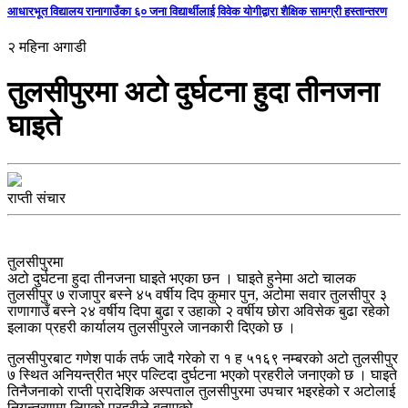
आधारभूत विद्यालय रानागाउँका ६० जना विद्यार्थीलाई विवेक योगीद्वारा शैक्षिक सामग्री हस्तान्तरण
२ महिना अगाडी
तुलसीपुरमा अटाे दुर्घटना हुदा तीनजना
घाइते
राप्ती संचार
तुलसीपुरमा
अटो दुर्घटना हुदा तीनजना घाइते भएका छन । घाइते हुनेमा अटो चालक
तुलसीपुर ७ राजापुर बस्ने ४५ वर्षीय दिप कुमार पुन, अटोमा सवार तुलसीपुर ३
राणागाउँ बस्ने २४ वर्षीय दिपा बुढा र उहाको २ वर्षीय छोरा अविसेक बुढा रहेको
इलाका प्रहरी कार्यालय तुलसीपुरले जानकारी दिएको छ ।
तुलसीपुरबाट गणेश पार्क तर्फ जादै गरेको रा १ ह ५१६९ नम्बरको अटो तुलसीपुर
७ स्थित अनियन्त्रीत भएर पल्टिदा दुर्घटना भएको प्रहरीले जनाएको छ । घाइते
तिनैजनाको राप्ती प्रादेशिक अस्पताल तुलसीपुरमा उपचार भइरहेको र अटोलाई
नियन्त्रणमा लिएको प्रहरीले बताएको