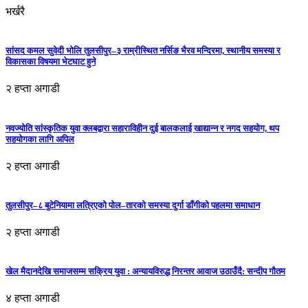
भर्खरै
सांसद कमल सुवेदी भोलि तुलसीपुर–३ राम्रीस्थित नर्सिङ भैरव मन्दिरमा, स्थानीय समस्या र
विकासका विषयमा भेटघाट हुने
२ हप्ता अगाडी
नवज्योति सांस्कृतिक युवा क्लबद्वारा सहाराविहीन दुई बालकलाई खाद्यान्न र नगद सहयोग, थप
सहयोगका लागि अपिल
२ हप्ता अगाडी
तुलसीपुर–८ बुटेनियामा लत्रिएको पोल–तारको समस्या दुर्गा डाँगीको पहलमा समाधान
२ हप्ता अगाडी
खेल मैदानदेखि समाजसम्म सक्रिय युवा : अन्यायविरुद्ध निरन्तर आवाज उठाउँदै: सन्दीप गौतम
४ हप्ता अगाडी