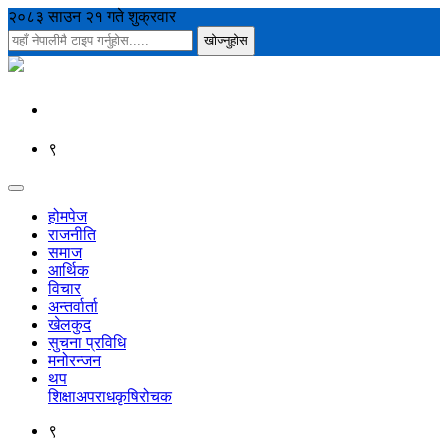
२०८३ साउन २१ गते शुक्रवार
९
होमपेज
राजनीति
समाज
आर्थिक
विचार
अन्तर्वार्ता
खेलकुद
सुचना प्रविधि
मनोरन्जन
थप
शिक्षा
अपराध
कृषि
रोचक
९