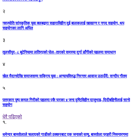
२
नवज्योति सांस्कृतिक युवा क्लबद्वारा सहाराविहीन दुई बालकलाई खाद्यान्न र नगद सहयोग, थप
सहयोगका लागि अपिल
३
तुलसीपुर–८ बुटेनियामा लत्रिएको पोल–तारको समस्या दुर्गा डाँगीको पहलमा समाधान
४
खेल मैदानदेखि समाजसम्म सक्रिय युवा : अन्यायविरुद्ध निरन्तर आवाज उठाउँदै: सन्दीप गौतम
५
पत्रकार पुष्प कमल गिरीको पहलमा एकै घरका ४ जना दृष्टिविहीन दाजुभाइ–दिदीबहिनीलाई सानो
सहयोग
धेरै पढिएको
१.
धमेन्द्र बास्तोलाले चलाएको गाडीको ठक्करबाट एक जनाको मृत्यु, बास्तोला प्रहरी नियन्त्रणमा