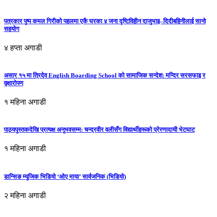
पत्रकार पुष्प कमल गिरीको पहलमा एकै घरका ४ जना दृष्टिविहीन दाजुभाइ–दिदीबहिनीलाई सानो
सहयोग
४ हप्ता अगाडी
असार १५ मा त्रिदेव English Boarding School को सामाजिक सन्देश: मन्दिर सरसफाइ र
वृक्षारोपण
१ महिना अगाडी
पाठ्यपुस्तकदेखि प्रत्यक्ष अनुभवसम्म: चन्द्रवीर वलीसँग विद्यार्थीहरूको प्रेरणादायी भेटघाट
१ महिना अगाडी
डान्सिङ म्युजिक भिडियो ‘ओए माया’ सार्वजनिक (भिडियो)
२ महिना अगाडी