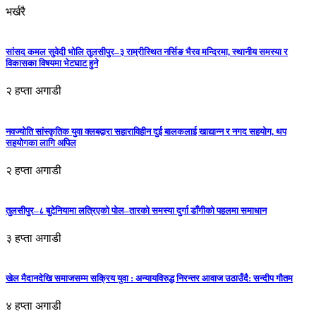
भर्खरै
सांसद कमल सुवेदी भोलि तुलसीपुर–३ राम्रीस्थित नर्सिङ भैरव मन्दिरमा, स्थानीय समस्या र
विकासका विषयमा भेटघाट हुने
२ हप्ता अगाडी
नवज्योति सांस्कृतिक युवा क्लबद्वारा सहाराविहीन दुई बालकलाई खाद्यान्न र नगद सहयोग, थप
सहयोगका लागि अपिल
२ हप्ता अगाडी
तुलसीपुर–८ बुटेनियामा लत्रिएको पोल–तारको समस्या दुर्गा डाँगीको पहलमा समाधान
३ हप्ता अगाडी
खेल मैदानदेखि समाजसम्म सक्रिय युवा : अन्यायविरुद्ध निरन्तर आवाज उठाउँदै: सन्दीप गौतम
४ हप्ता अगाडी