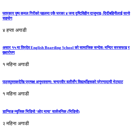
पत्रकार पुष्प कमल गिरीको पहलमा एकै घरका ४ जना दृष्टिविहीन दाजुभाइ–दिदीबहिनीलाई सानो
सहयोग
४ हप्ता अगाडी
असार १५ मा त्रिदेव English Boarding School को सामाजिक सन्देश: मन्दिर सरसफाइ र
वृक्षारोपण
१ महिना अगाडी
पाठ्यपुस्तकदेखि प्रत्यक्ष अनुभवसम्म: चन्द्रवीर वलीसँग विद्यार्थीहरूको प्रेरणादायी भेटघाट
१ महिना अगाडी
डान्सिङ म्युजिक भिडियो ‘ओए माया’ सार्वजनिक (भिडियो)
२ महिना अगाडी