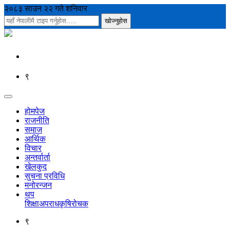
२०८३ साउन २२ गते शनिवार
९
होमपेज
राजनीति
समाज
आर्थिक
विचार
अन्तर्वार्ता
खेलकुद
सुचना प्रविधि
मनोरन्जन
थप
शिक्षा
अपराध
कृषि
रोचक
९