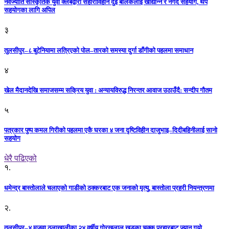
नवज्योति सांस्कृतिक युवा क्लबद्वारा सहाराविहीन दुई बालकलाई खाद्यान्न र नगद सहयोग, थप
सहयोगका लागि अपिल
३
तुलसीपुर–८ बुटेनियामा लत्रिएको पोल–तारको समस्या दुर्गा डाँगीको पहलमा समाधान
४
खेल मैदानदेखि समाजसम्म सक्रिय युवा : अन्यायविरुद्ध निरन्तर आवाज उठाउँदै: सन्दीप गौतम
५
पत्रकार पुष्प कमल गिरीको पहलमा एकै घरका ४ जना दृष्टिविहीन दाजुभाइ–दिदीबहिनीलाई सानो
सहयोग
धेरै पढिएको
१.
धमेन्द्र बास्तोलाले चलाएको गाडीको ठक्करबाट एक जनाको मृत्यु, बास्तोला प्रहरी नियन्त्रणमा
२.
तुलसीपुर–४ मजवा ठुलाखालीका २४ वर्षीय गोरखलाल खड्का.चक्कु प्रहारबाट ज्यान गयो