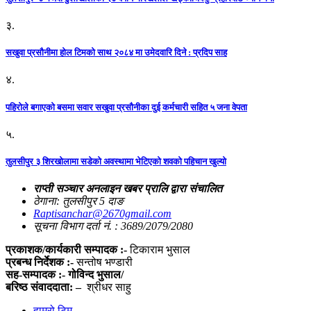
३.
सखुवा प्रसौनीमा होल टिमको साथ २०८४ मा उमेदवारि दिने : प्रदिप साह
४.
पहिराेले बगाएकाे बसमा सवार सखुवा प्रसाैनीका दुई कर्मचारी सहित ५ जना वेपता
५.
तुलसीपुर ३ शिरखोलामा सडेको अवस्थामा भेटिएको शवको पहिचान खुल्यो
राप्ती सञ्चार अनलाइन खबर प्रालि द्वारा संचालित
ठेगाना: तुलसीपुर 5 दाङ
Raptisanchar@2670gmail.com
सूचना विभाग दर्ता नं. : 3689/2079/2080
प्रकाशक/कार्यकारी सम्पादक :-
टिकाराम भुसाल
प्रबन्ध निर्देशक :-
सन्तोष भण्डारी
सह-सम्पादक :- गोविन्द भुसाल/
बरिष्ठ संवाददाता: –
श्रीधर साहु
हाम्रो टिम