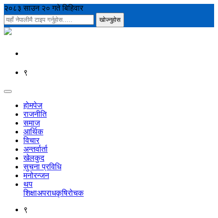
२०८३ साउन २० गते बिहिवार
९
होमपेज
राजनीति
समाज
आर्थिक
विचार
अन्तर्वार्ता
खेलकुद
सुचना प्रविधि
मनोरन्जन
थप
शिक्षा
अपराध
कृषि
रोचक
९