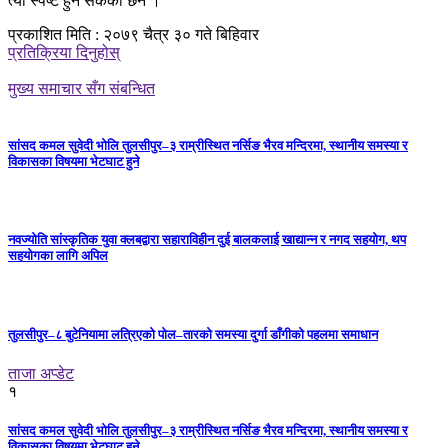
त्यो स्पष्ट हुन सकेको छैन ।
प्रकाशित मिति : २०७९ चैत्र ३० गते बिहिवार
प्रतिक्रिया दिनुहोस्
मुख्य समाचार सँग संबन्धित
सांसद कमल सुवेदी भोलि तुलसीपुर–३ राम्रीस्थित नर्सिङ भैरव मन्दिरमा, स्थानीय समस्या र
विकासका विषयमा भेटघाट हुने
नवज्योति सांस्कृतिक युवा क्लबद्वारा सहाराविहीन दुई बालकलाई खाद्यान्न र नगद सहयोग, थप
सहयोगका लागि अपिल
तुलसीपुर–८ बुटेनियामा लत्रिएको पोल–तारको समस्या दुर्गा डाँगीको पहलमा समाधान
ताजा अप्डेट
१
सांसद कमल सुवेदी भोलि तुलसीपुर–३ राम्रीस्थित नर्सिङ भैरव मन्दिरमा, स्थानीय समस्या र
विकासका विषयमा भेटघाट हुने