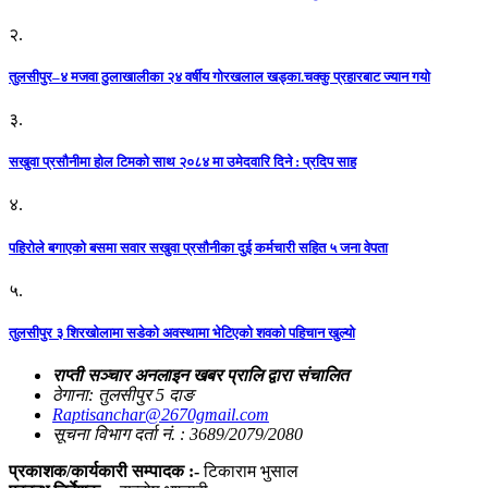
२.
तुलसीपुर–४ मजवा ठुलाखालीका २४ वर्षीय गोरखलाल खड्का.चक्कु प्रहारबाट ज्यान गयो
३.
सखुवा प्रसौनीमा होल टिमको साथ २०८४ मा उमेदवारि दिने : प्रदिप साह
४.
पहिराेले बगाएकाे बसमा सवार सखुवा प्रसाैनीका दुई कर्मचारी सहित ५ जना वेपता
५.
तुलसीपुर ३ शिरखोलामा सडेको अवस्थामा भेटिएको शवको पहिचान खुल्यो
राप्ती सञ्चार अनलाइन खबर प्रालि द्वारा संचालित
ठेगाना: तुलसीपुर 5 दाङ
Raptisanchar@2670gmail.com
सूचना विभाग दर्ता नं. : 3689/2079/2080
प्रकाशक/कार्यकारी सम्पादक :-
टिकाराम भुसाल