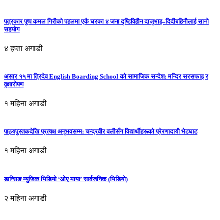
पत्रकार पुष्प कमल गिरीको पहलमा एकै घरका ४ जना दृष्टिविहीन दाजुभाइ–दिदीबहिनीलाई सानो
सहयोग
४ हप्ता अगाडी
असार १५ मा त्रिदेव English Boarding School को सामाजिक सन्देश: मन्दिर सरसफाइ र
वृक्षारोपण
१ महिना अगाडी
पाठ्यपुस्तकदेखि प्रत्यक्ष अनुभवसम्म: चन्द्रवीर वलीसँग विद्यार्थीहरूको प्रेरणादायी भेटघाट
१ महिना अगाडी
डान्सिङ म्युजिक भिडियो ‘ओए माया’ सार्वजनिक (भिडियो)
२ महिना अगाडी