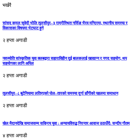
भर्खरै
सांसद कमल सुवेदी भोलि तुलसीपुर–३ राम्रीस्थित नर्सिङ भैरव मन्दिरमा, स्थानीय समस्या र
विकासका विषयमा भेटघाट हुने
२ हप्ता अगाडी
नवज्योति सांस्कृतिक युवा क्लबद्वारा सहाराविहीन दुई बालकलाई खाद्यान्न र नगद सहयोग, थप
सहयोगका लागि अपिल
२ हप्ता अगाडी
तुलसीपुर–८ बुटेनियामा लत्रिएको पोल–तारको समस्या दुर्गा डाँगीको पहलमा समाधान
२ हप्ता अगाडी
खेल मैदानदेखि समाजसम्म सक्रिय युवा : अन्यायविरुद्ध निरन्तर आवाज उठाउँदै: सन्दीप गौतम
४ हप्ता अगाडी