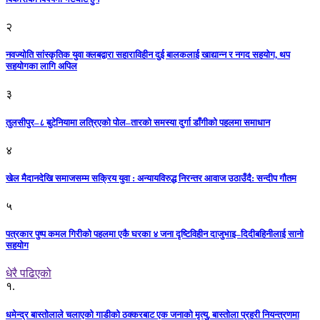
२
नवज्योति सांस्कृतिक युवा क्लबद्वारा सहाराविहीन दुई बालकलाई खाद्यान्न र नगद सहयोग, थप
सहयोगका लागि अपिल
३
तुलसीपुर–८ बुटेनियामा लत्रिएको पोल–तारको समस्या दुर्गा डाँगीको पहलमा समाधान
४
खेल मैदानदेखि समाजसम्म सक्रिय युवा : अन्यायविरुद्ध निरन्तर आवाज उठाउँदै: सन्दीप गौतम
५
पत्रकार पुष्प कमल गिरीको पहलमा एकै घरका ४ जना दृष्टिविहीन दाजुभाइ–दिदीबहिनीलाई सानो
सहयोग
धेरै पढिएको
१.
धमेन्द्र बास्तोलाले चलाएको गाडीको ठक्करबाट एक जनाको मृत्यु, बास्तोला प्रहरी नियन्त्रणमा