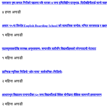
पत्रकार पुष्प कमल गिरीको पहलमा एकै घरका ४ जना दृष्टिविहीन दाजुभाइ–दिदीबहिनीलाई सानो सह
४ हप्ता अगाडी
असार १५ मा त्रिदेव English Boarding School को सामाजिक सन्देश: मन्दिर सरसफाइ र वृक्षा
१ महिना अगाडी
पाठ्यपुस्तकदेखि प्रत्यक्ष अनुभवसम्म: चन्द्रवीर वलीसँग विद्यार्थीहरूको प्रेरणादायी भेटघाट
१ महिना अगाडी
डान्सिङ म्युजिक भिडियो ‘ओए माया’ सार्वजनिक (भिडियो)
२ महिना अगाडी
आधारभूत विद्यालय रानागाउँका ६० जना विद्यार्थीलाई विवेक योगीद्वारा शैक्षिक सामग्री हस्तान्तरण
२ महिना अगाडी