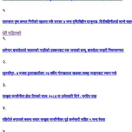
५
पत्रकार पुष्प कमल गिरीको पहलमा एकै घरका ४ जना दृष्टिविहीन दाजुभाइ–दिदीबहिनीलाई सानो सह
धेरै पढिएको
१.
धमेन्द्र बास्तोलाले चलाएको गाडीको ठक्करबाट एक जनाको मृत्यु, बास्तोला प्रहरी नियन्त्रणमा
२.
तुलसीपुर–४ मजवा ठुलाखालीका २४ वर्षीय गोरखलाल खड्का.चक्कु प्रहारबाट ज्यान गयो
३.
सखुवा प्रसौनीमा होल टिमको साथ २०८४ मा उमेदवारि दिने : प्रदिप साह
४.
पहिराेले बगाएकाे बसमा सवार सखुवा प्रसाैनीका दुई कर्मचारी सहित ५ जना वेपता
५.