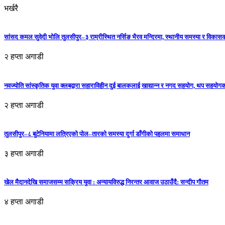
भर्खरै
सांसद कमल सुवेदी भोलि तुलसीपुर–३ राम्रीस्थित नर्सिङ भैरव मन्दिरमा, स्थानीय समस्या र विकासक
२ हप्ता अगाडी
नवज्योति सांस्कृतिक युवा क्लबद्वारा सहाराविहीन दुई बालकलाई खाद्यान्न र नगद सहयोग, थप सहयो
२ हप्ता अगाडी
तुलसीपुर–८ बुटेनियामा लत्रिएको पोल–तारको समस्या दुर्गा डाँगीको पहलमा समाधान
३ हप्ता अगाडी
खेल मैदानदेखि समाजसम्म सक्रिय युवा : अन्यायविरुद्ध निरन्तर आवाज उठाउँदै: सन्दीप गौतम
४ हप्ता अगाडी