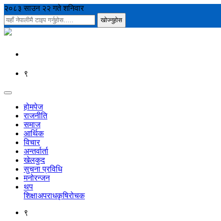
२०८३ साउन २२ गते शनिवार
९
होमपेज
राजनीति
समाज
आर्थिक
विचार
अन्तर्वार्ता
खेलकुद
सुचना प्रविधि
मनोरन्जन
थप
शिक्षा
अपराध
कृषि
रोचक
९