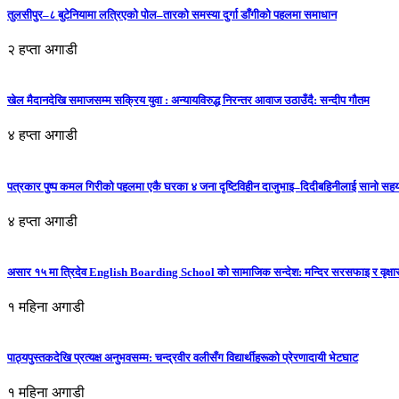
तुलसीपुर–८ बुटेनियामा लत्रिएको पोल–तारको समस्या दुर्गा डाँगीको पहलमा समाधान
२ हप्ता अगाडी
खेल मैदानदेखि समाजसम्म सक्रिय युवा : अन्यायविरुद्ध निरन्तर आवाज उठाउँदै: सन्दीप गौतम
४ हप्ता अगाडी
पत्रकार पुष्प कमल गिरीको पहलमा एकै घरका ४ जना दृष्टिविहीन दाजुभाइ–दिदीबहिनीलाई सानो सह
४ हप्ता अगाडी
असार १५ मा त्रिदेव English Boarding School को सामाजिक सन्देश: मन्दिर सरसफाइ र वृक्षा
१ महिना अगाडी
पाठ्यपुस्तकदेखि प्रत्यक्ष अनुभवसम्म: चन्द्रवीर वलीसँग विद्यार्थीहरूको प्रेरणादायी भेटघाट
१ महिना अगाडी