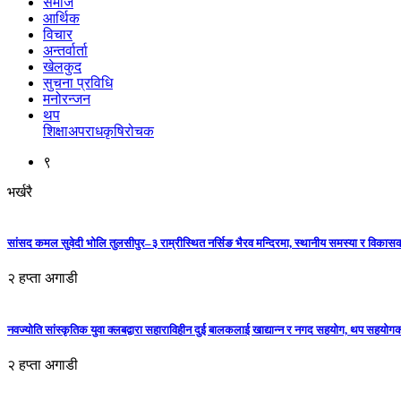
समाज
आर्थिक
विचार
अन्तर्वार्ता
खेलकुद
सुचना प्रविधि
मनोरन्जन
थप
शिक्षा
अपराध
कृषि
रोचक
९
भर्खरै
सांसद कमल सुवेदी भोलि तुलसीपुर–३ राम्रीस्थित नर्सिङ भैरव मन्दिरमा, स्थानीय समस्या र विकासक
२ हप्ता अगाडी
नवज्योति सांस्कृतिक युवा क्लबद्वारा सहाराविहीन दुई बालकलाई खाद्यान्न र नगद सहयोग, थप सहयो
२ हप्ता अगाडी