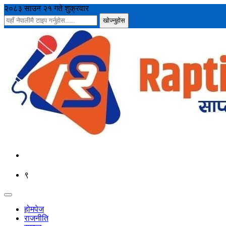
२०८३ साउन २१ गते शुक्रवार
९
होमपेज
राजनीति