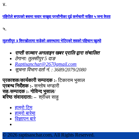
४.
पहिराेले बगाएकाे बसमा सवार सखुवा प्रसाैनीका दुई कर्मचारी सहित ५ जना वेपता
५.
तुलसीपुर ३ शिरखोलामा सडेको अवस्थामा भेटिएको शवको पहिचान खुल्यो
राप्ती सञ्चार अनलाइन खबर प्रालि द्वारा संचालित
ठेगाना: तुलसीपुर 5 दाङ
Raptisanchar@2670gmail.com
सूचना विभाग दर्ता नं. : 3689/2079/2080
प्रकाशक/कार्यकारी सम्पादक :-
टिकाराम भुसाल
प्रबन्ध निर्देशक :-
सन्तोष भण्डारी
सह-सम्पादक :- गोविन्द भुसाल/
बरिष्ठ संवाददाता: –
श्रीधर साहु
हाम्रो टिम
हाम्रो बारेमा
विज्ञापन बारे
©
2026 raptisanchar.com, All Rights Reserved.