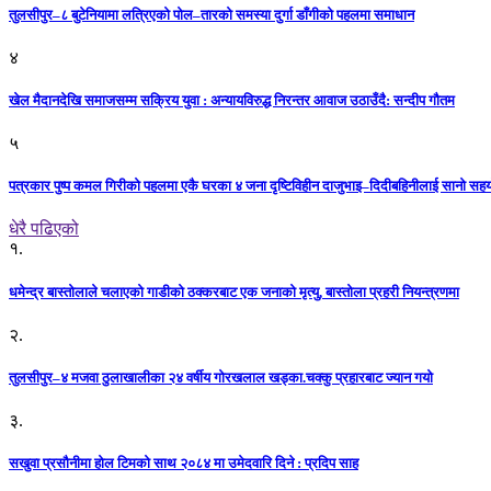
तुलसीपुर–८ बुटेनियामा लत्रिएको पोल–तारको समस्या दुर्गा डाँगीको पहलमा समाधान
४
खेल मैदानदेखि समाजसम्म सक्रिय युवा : अन्यायविरुद्ध निरन्तर आवाज उठाउँदै: सन्दीप गौतम
५
पत्रकार पुष्प कमल गिरीको पहलमा एकै घरका ४ जना दृष्टिविहीन दाजुभाइ–दिदीबहिनीलाई सानो सह
धेरै पढिएको
१.
धमेन्द्र बास्तोलाले चलाएको गाडीको ठक्करबाट एक जनाको मृत्यु, बास्तोला प्रहरी नियन्त्रणमा
२.
तुलसीपुर–४ मजवा ठुलाखालीका २४ वर्षीय गोरखलाल खड्का.चक्कु प्रहारबाट ज्यान गयो
३.
सखुवा प्रसौनीमा होल टिमको साथ २०८४ मा उमेदवारि दिने : प्रदिप साह