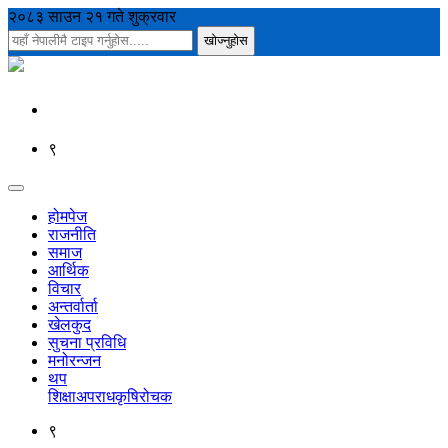
२०८३ साउन २१ गते शुक्रवार
९
होमपेज
राजनीति
समाज
आर्थिक
विचार
अन्तर्वार्ता
खेलकुद
सुचना प्रविधि
मनोरन्जन
थप
शिक्षा
अपराध
कृषि
रोचक
९