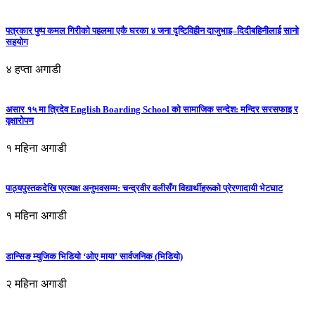
पत्रकार पुष्प कमल गिरीको पहलमा एकै घरका ४ जना दृष्टिविहीन दाजुभाइ–दिदीबहिनीलाई सानो
सहयोग
४ हप्ता अगाडी
असार १५ मा त्रिदेव English Boarding School को सामाजिक सन्देश: मन्दिर सरसफाइ र
वृक्षारोपण
१ महिना अगाडी
पाठ्यपुस्तकदेखि प्रत्यक्ष अनुभवसम्म: चन्द्रवीर वलीसँग विद्यार्थीहरूको प्रेरणादायी भेटघाट
१ महिना अगाडी
डान्सिङ म्युजिक भिडियो ‘ओए माया’ सार्वजनिक (भिडियो)
२ महिना अगाडी