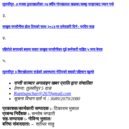
तुलसीपुर–४ मजवा ठुलाखालीका २४ वर्षीय गोरखलाल खड्का.चक्कु प्रहारबाट ज्यान गयो
३.
सखुवा प्रसौनीमा होल टिमको साथ २०८४ मा उमेदवारि दिने : प्रदिप साह
४.
पहिराेले बगाएकाे बसमा सवार सखुवा प्रसाैनीका दुई कर्मचारी सहित ५ जना वेपता
५.
तुलसीपुर ३ शिरखोलामा सडेको अवस्थामा भेटिएको शवको पहिचान खुल्यो
राप्ती सञ्चार अनलाइन खबर प्रालि द्वारा संचालित
ठेगाना: तुलसीपुर 5 दाङ
Raptisanchar@2670gmail.com
सूचना विभाग दर्ता नं. : 3689/2079/2080
प्रकाशक/कार्यकारी सम्पादक :-
टिकाराम भुसाल
प्रबन्ध निर्देशक :-
सन्तोष भण्डारी
सह-सम्पादक :- गोविन्द भुसाल/
बरिष्ठ संवाददाता: –
श्रीधर साहु