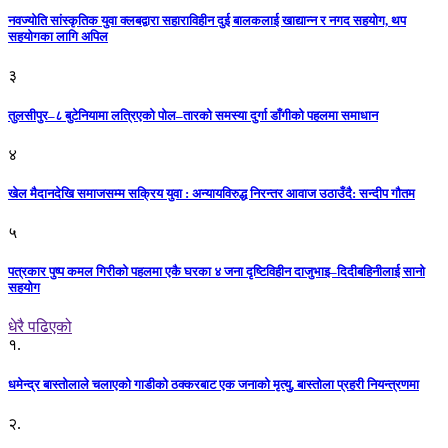
नवज्योति सांस्कृतिक युवा क्लबद्वारा सहाराविहीन दुई बालकलाई खाद्यान्न र नगद सहयोग, थप
सहयोगका लागि अपिल
३
तुलसीपुर–८ बुटेनियामा लत्रिएको पोल–तारको समस्या दुर्गा डाँगीको पहलमा समाधान
४
खेल मैदानदेखि समाजसम्म सक्रिय युवा : अन्यायविरुद्ध निरन्तर आवाज उठाउँदै: सन्दीप गौतम
५
पत्रकार पुष्प कमल गिरीको पहलमा एकै घरका ४ जना दृष्टिविहीन दाजुभाइ–दिदीबहिनीलाई सानो
सहयोग
धेरै पढिएको
१.
धमेन्द्र बास्तोलाले चलाएको गाडीको ठक्करबाट एक जनाको मृत्यु, बास्तोला प्रहरी नियन्त्रणमा
२.