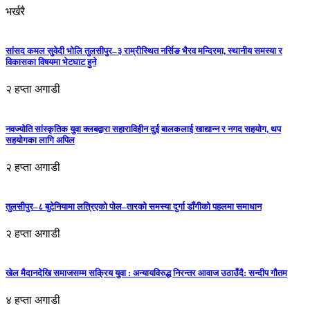
भर्खरै
सांसद कमल सुवेदी भोलि तुलसीपुर–३ राम्रीस्थित नर्सिङ भैरव मन्दिरमा, स्थानीय समस्या र
विकासका विषयमा भेटघाट हुने
२ हप्ता अगाडी
नवज्योति सांस्कृतिक युवा क्लबद्वारा सहाराविहीन दुई बालकलाई खाद्यान्न र नगद सहयोग, थप
सहयोगका लागि अपिल
२ हप्ता अगाडी
तुलसीपुर–८ बुटेनियामा लत्रिएको पोल–तारको समस्या दुर्गा डाँगीको पहलमा समाधान
२ हप्ता अगाडी
खेल मैदानदेखि समाजसम्म सक्रिय युवा : अन्यायविरुद्ध निरन्तर आवाज उठाउँदै: सन्दीप गौतम
४ हप्ता अगाडी