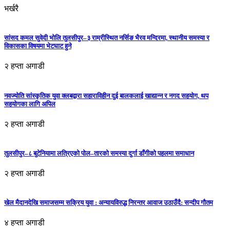
भर्खरै
सांसद कमल सुवेदी भोलि तुलसीपुर–३ राम्रीस्थित नर्सिङ भैरव मन्दिरमा, स्थानीय समस्या र
विकासका विषयमा भेटघाट हुने
२ हप्ता अगाडी
नवज्योति सांस्कृतिक युवा क्लबद्वारा सहाराविहीन दुई बालकलाई खाद्यान्न र नगद सहयोग, थप
सहयोगका लागि अपिल
२ हप्ता अगाडी
तुलसीपुर–८ बुटेनियामा लत्रिएको पोल–तारको समस्या दुर्गा डाँगीको पहलमा समाधान
२ हप्ता अगाडी
खेल मैदानदेखि समाजसम्म सक्रिय युवा : अन्यायविरुद्ध निरन्तर आवाज उठाउँदै: सन्दीप गौतम
४ हप्ता अगाडी