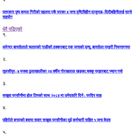
पत्रकार पुष्प कमल गिरीको पहलमा एकै घरका ४ जना दृष्टिविहीन दाजुभाइ–दिदीबहिनीलाई सानो
सहयोग
धेरै पढिएको
१.
धमेन्द्र बास्तोलाले चलाएको गाडीको ठक्करबाट एक जनाको मृत्यु, बास्तोला प्रहरी नियन्त्रणमा
२.
तुलसीपुर–४ मजवा ठुलाखालीका २४ वर्षीय गोरखलाल खड्का.चक्कु प्रहारबाट ज्यान गयो
३.
सखुवा प्रसौनीमा होल टिमको साथ २०८४ मा उमेदवारि दिने : प्रदिप साह
४.
पहिराेले बगाएकाे बसमा सवार सखुवा प्रसाैनीका दुई कर्मचारी सहित ५ जना वेपता
५.