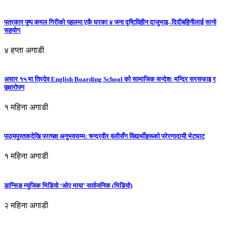
पत्रकार पुष्प कमल गिरीको पहलमा एकै घरका ४ जना दृष्टिविहीन दाजुभाइ–दिदीबहिनीलाई सानो
सहयोग
४ हप्ता अगाडी
असार १५ मा त्रिदेव English Boarding School को सामाजिक सन्देश: मन्दिर सरसफाइ र
वृक्षारोपण
१ महिना अगाडी
पाठ्यपुस्तकदेखि प्रत्यक्ष अनुभवसम्म: चन्द्रवीर वलीसँग विद्यार्थीहरूको प्रेरणादायी भेटघाट
१ महिना अगाडी
डान्सिङ म्युजिक भिडियो ‘ओए माया’ सार्वजनिक (भिडियो)
२ महिना अगाडी