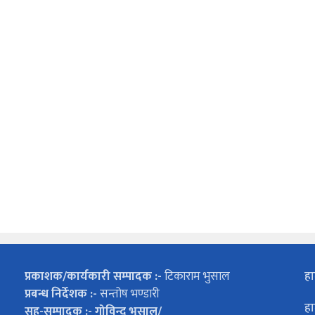
प्रकाशक/कार्यकारी सम्पादक :-
टिकाराम भुसाल
हा
प्रबन्ध निर्देशक :-
सन्तोष भण्डारी
हा
सह-सम्पादक :- गोविन्द भुसाल/