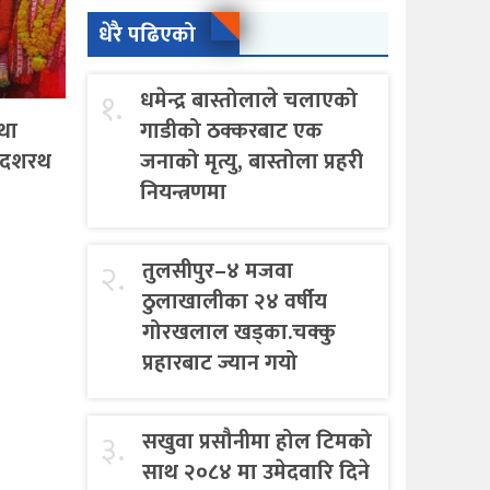
धेरै पढिएको
१.
धमेन्द्र बास्तोलाले चलाएको
था
गाडीको ठक्करबाट एक
ा दशरथ
जनाको मृत्यु, बास्तोला प्रहरी
नियन्त्रणमा
२.
तुलसीपुर–४ मजवा
ठुलाखालीका २४ वर्षीय
गोरखलाल खड्का.चक्कु
प्रहारबाट ज्यान गयो
३.
सखुवा प्रसौनीमा होल टिमको
साथ २०८४ मा उमेदवारि दिने