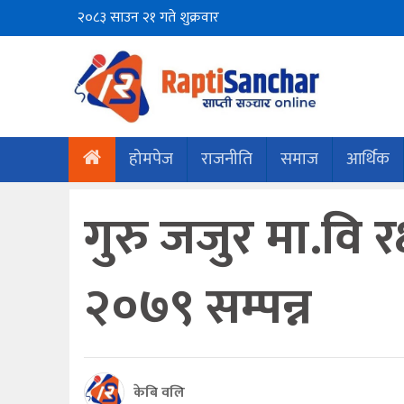
२०८३ साउन २१ गते शुक्रवार
होमपेज
राजनीति
समाज
आर्थिक
गुरु जजुर मा.वि 
२०७९ सम्पन्न
केबि वलि