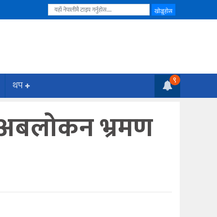
९
थप
िक अबलोकन भ्रमण