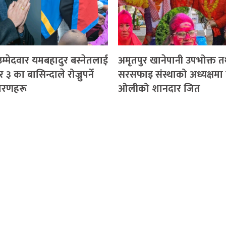
र उम्मेदवार यमबहादुर बस्नेतलाई
अमृतपुर खानेपानी उपभोक्त त
्बर ३ का बासिन्दाले रोज्नुपर्ने
सरसफाइ संस्थाको अध्यक्षम
कारणहरू
ओलीको शानदार जित