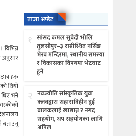
ताजा अप्डेट
१
सांसद कमल सुवेदी भोलि
तुलसीपुर–३ राम्रीस्थित नर्सिङ
 विभिन्न
भैरव मन्दिरमा, स्थानीय समस्या
य अनुसार
र विकासका विषयमा भेटघाट
हुने
ात्राहरु
एको थियो
२
नवज्योति सांस्कृतिक युवा
 थिए भने
क्लबद्वारा सहाराविहीन दुई
कास्कीको
बालकलाई खाद्यान्न र नगद
्देशनालय
सहयोग, थप सहयोगका लागि
ले बताउनु
अपिल