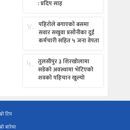
: प्रदिप साह
४.
पहिराेले बगाएकाे बसमा
सवार सखुवा प्रसाैनीका दुई
कर्मचारी सहित ५ जना वेपता
५.
तुलसीपुर ३ शिरखोलामा
सडेको अवस्थामा भेटिएको
शवको पहिचान खुल्यो
म्रो टिम
म्रो बारेमा