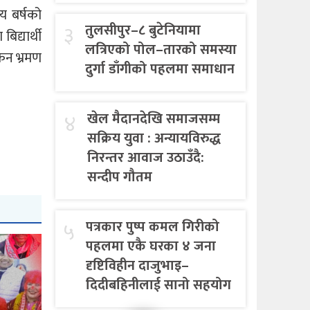
य बर्षको
३
तुलसीपुर–८ बुटेनियामा
िद्यार्थी
लत्रिएको पोल–तारको समस्या
कन भ्रमण
दुर्गा डाँगीको पहलमा समाधान
४
खेल मैदानदेखि समाजसम्म
सक्रिय युवा : अन्यायविरुद्ध
निरन्तर आवाज उठाउँदै:
सन्दीप गौतम
५
पत्रकार पुष्प कमल गिरीको
पहलमा एकै घरका ४ जना
दृष्टिविहीन दाजुभाइ–
दिदीबहिनीलाई सानो सहयोग