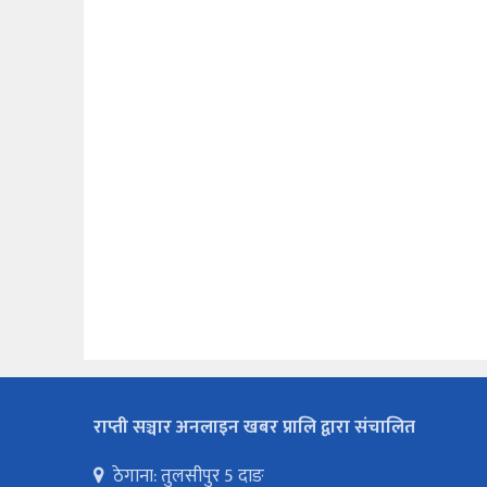
राप्ती सञ्चार अनलाइन खबर प्रालि द्वारा संचालित
ठेगाना: तुलसीपुर 5 दाङ