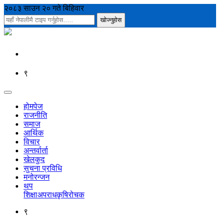
२०८३ साउन २० गते बिहिवार
९
होमपेज
राजनीति
समाज
आर्थिक
विचार
अन्तर्वार्ता
खेलकुद
सुचना प्रविधि
मनोरन्जन
थप
शिक्षा
अपराध
कृषि
रोचक
९