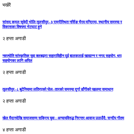
भर्खरै
सांसद कमल सुवेदी भोलि तुलसीपुर–३ राम्रीस्थित नर्सिङ भैरव मन्दिरमा, स्थानीय समस्या र
विकासका विषयमा भेटघाट हुने
२ हप्ता अगाडी
नवज्योति सांस्कृतिक युवा क्लबद्वारा सहाराविहीन दुई बालकलाई खाद्यान्न र नगद सहयोग, थप
सहयोगका लागि अपिल
२ हप्ता अगाडी
तुलसीपुर–८ बुटेनियामा लत्रिएको पोल–तारको समस्या दुर्गा डाँगीको पहलमा समाधान
२ हप्ता अगाडी
खेल मैदानदेखि समाजसम्म सक्रिय युवा : अन्यायविरुद्ध निरन्तर आवाज उठाउँदै: सन्दीप गौतम
४ हप्ता अगाडी