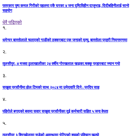
पत्रकार पुष्प कमल गिरीको पहलमा एकै घरका ४ जना दृष्टिविहीन दाजुभाइ–दिदीबहिनीलाई सानो
सहयोग
धेरै पढिएको
१.
धमेन्द्र बास्तोलाले चलाएको गाडीको ठक्करबाट एक जनाको मृत्यु, बास्तोला प्रहरी नियन्त्रणमा
२.
तुलसीपुर–४ मजवा ठुलाखालीका २४ वर्षीय गोरखलाल खड्का.चक्कु प्रहारबाट ज्यान गयो
३.
सखुवा प्रसौनीमा होल टिमको साथ २०८४ मा उमेदवारि दिने : प्रदिप साह
४.
पहिराेले बगाएकाे बसमा सवार सखुवा प्रसाैनीका दुई कर्मचारी सहित ५ जना वेपता
५.
तुलसीपुर ३ शिरखोलामा सडेको अवस्थामा भेटिएको शवको पहिचान खुल्यो