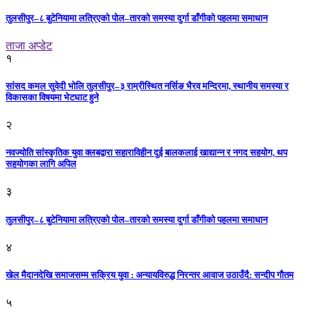
तुलसीपुर–८ बुटेनियामा लत्रिएको पोल–तारको समस्या दुर्गा डाँगीको पहलमा समाधान
ताजा अप्डेट
१
सांसद कमल सुवेदी भोलि तुलसीपुर–३ राम्रीस्थित नर्सिङ भैरव मन्दिरमा, स्थानीय समस्या र
विकासका विषयमा भेटघाट हुने
२
नवज्योति सांस्कृतिक युवा क्लबद्वारा सहाराविहीन दुई बालकलाई खाद्यान्न र नगद सहयोग, थप
सहयोगका लागि अपिल
३
तुलसीपुर–८ बुटेनियामा लत्रिएको पोल–तारको समस्या दुर्गा डाँगीको पहलमा समाधान
४
खेल मैदानदेखि समाजसम्म सक्रिय युवा : अन्यायविरुद्ध निरन्तर आवाज उठाउँदै: सन्दीप गौतम
५