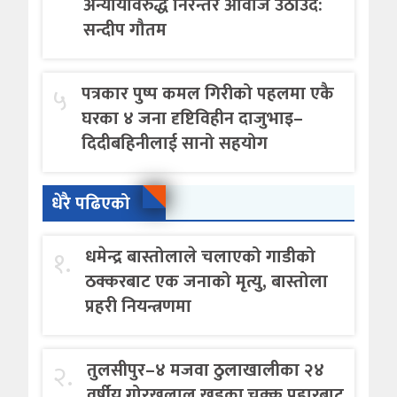
अन्यायविरुद्ध निरन्तर आवाज उठाउँदै:
सन्दीप गौतम
५
पत्रकार पुष्प कमल गिरीको पहलमा एकै
घरका ४ जना दृष्टिविहीन दाजुभाइ–
दिदीबहिनीलाई सानो सहयोग
धेरै पढिएको
१.
धमेन्द्र बास्तोलाले चलाएको गाडीको
ठक्करबाट एक जनाको मृत्यु, बास्तोला
प्रहरी नियन्त्रणमा
२.
तुलसीपुर–४ मजवा ठुलाखालीका २४
वर्षीय गोरखलाल खड्का.चक्कु प्रहारबाट