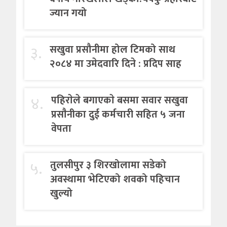
ज्यान गयो
३.
सखुवा प्रसौनीमा होल टिमको साथ
२०८४ मा उमेदवारि दिने : प्रदिप साह
४.
पहिराेले बगाएकाे बसमा सवार सखुवा
प्रसाैनीका दुई कर्मचारी सहित ५ जना
वेपता
५.
तुलसीपुर ३ शिरखोलामा सडेको
अवस्थामा भेटिएको शवको पहिचान
खुल्यो