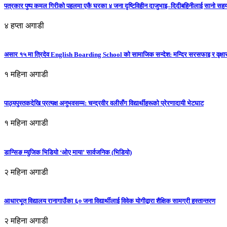
पत्रकार पुष्प कमल गिरीको पहलमा एकै घरका ४ जना दृष्टिविहीन दाजुभाइ–दिदीबहिनीलाई सानो सह
४ हप्ता अगाडी
असार १५ मा त्रिदेव English Boarding School को सामाजिक सन्देश: मन्दिर सरसफाइ र वृक्षा
१ महिना अगाडी
पाठ्यपुस्तकदेखि प्रत्यक्ष अनुभवसम्म: चन्द्रवीर वलीसँग विद्यार्थीहरूको प्रेरणादायी भेटघाट
१ महिना अगाडी
डान्सिङ म्युजिक भिडियो ‘ओए माया’ सार्वजनिक (भिडियो)
२ महिना अगाडी
आधारभूत विद्यालय रानागाउँका ६० जना विद्यार्थीलाई विवेक योगीद्वारा शैक्षिक सामग्री हस्तान्तरण
२ महिना अगाडी