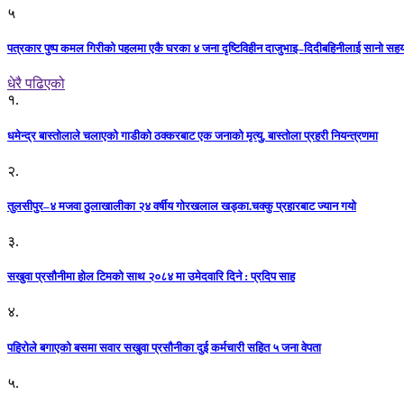
५
पत्रकार पुष्प कमल गिरीको पहलमा एकै घरका ४ जना दृष्टिविहीन दाजुभाइ–दिदीबहिनीलाई सानो सह
धेरै पढिएको
१.
धमेन्द्र बास्तोलाले चलाएको गाडीको ठक्करबाट एक जनाको मृत्यु, बास्तोला प्रहरी नियन्त्रणमा
२.
तुलसीपुर–४ मजवा ठुलाखालीका २४ वर्षीय गोरखलाल खड्का.चक्कु प्रहारबाट ज्यान गयो
३.
सखुवा प्रसौनीमा होल टिमको साथ २०८४ मा उमेदवारि दिने : प्रदिप साह
४.
पहिराेले बगाएकाे बसमा सवार सखुवा प्रसाैनीका दुई कर्मचारी सहित ५ जना वेपता
५.