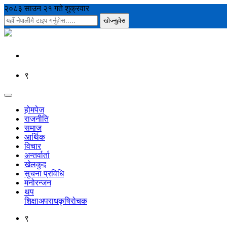
२०८३ साउन २१ गते शुक्रवार
९
होमपेज
राजनीति
समाज
आर्थिक
विचार
अन्तर्वार्ता
खेलकुद
सुचना प्रविधि
मनोरन्जन
थप
शिक्षा
अपराध
कृषि
रोचक
९