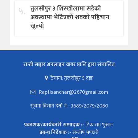
५.
तुलसीपुर ३ शिरखोलामा सडेको
अवस्थामा भेटिएको शवको पहिचान
खुल्यो
राप्ती सञ्चार अनलाइन खबर प्रालि द्वारा संचालित
ठेगाना: तुलसीपुर 5 दाङ
Raptisanchar@2670gmail.com
सूचना विभाग दर्ता नं. : 3689/2079/2080
प्रकाशक/कार्यकारी सम्पादक :-
टिकाराम भुसाल
प्रबन्ध निर्देशक :-
सन्तोष भण्डारी