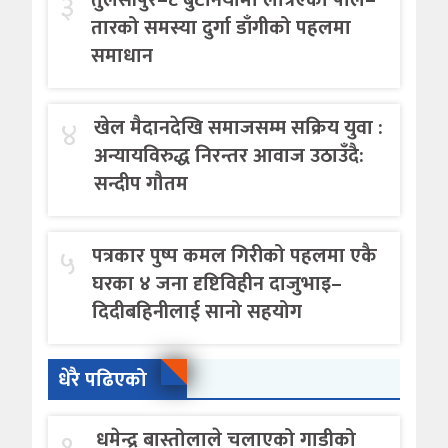
३
तारको समस्या दुर्गा डाँगीको पहलमा
समाधान
४
खेल मैदानदेखि समाजसम्म सक्रिय युवा :
अन्यायविरुद्ध निरन्तर आवाज उठाउँदै:
सन्दीप गौतम
५
पत्रकार पुष्प कमल गिरीको पहलमा एकै
घरका ४ जना दृष्टिविहीन दाजुभाइ–
दिदीबहिनीलाई सानो सहयोग
धेरै पढिएको
१.
धमेन्द्र बास्तोलाले चलाएको गाडीको