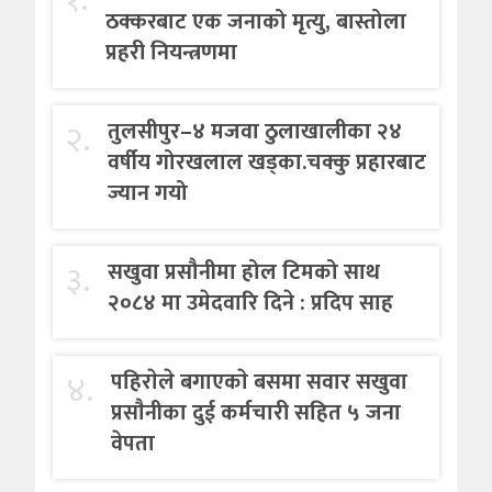
ठक्करबाट एक जनाको मृत्यु, बास्तोला
प्रहरी नियन्त्रणमा
२.
तुलसीपुर–४ मजवा ठुलाखालीका २४
वर्षीय गोरखलाल खड्का.चक्कु प्रहारबाट
ज्यान गयो
३.
सखुवा प्रसौनीमा होल टिमको साथ
२०८४ मा उमेदवारि दिने : प्रदिप साह
४.
पहिराेले बगाएकाे बसमा सवार सखुवा
प्रसाैनीका दुई कर्मचारी सहित ५ जना
वेपता