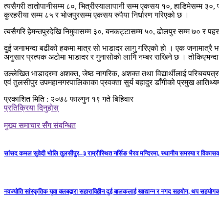
त्यसैगरी तातोपानीसम्म ८०, भित्रीस्यालापानी सम्म एकसय १०, हाडिमेसम्म ३०, 
कुरहरीया सम्म ८५ र भोजपुरसम्म एकसय रुपैया निर्धारण गरिएको छ ।
त्यसैगरि हेमन्तपुरदेखि निमुवासम्म ३०, बनकट्टासम्म ५०, ढोलपुर सम्म ७० र पहर
दुई जनाभन्दा बढीको हकमा मात्र सो भाडादर लागु गरिएको हो । एक जनामात्रै भए
अनुसार प्रत्यक अटोमा भाडादर र गुनासोको लागि नम्बर राखिने छ । तोकिएभन्दा ब
उल्लेखित भाडादरमा अशक्त, जेष्ठ नागरिक, अशक्त तथा विद्यार्थीलाई परिचयप
एवं तुलसीपुर उपमहानगरपालिकाका प्रवक्ता सुर्य बहादुर डाँगीको प्रमुख आति
प्रकाशित मिति : २०७८ फाल्गुन १९ गते बिहिवार
प्रतिक्रिया दिनुहोस्
मुख्य समाचार सँग संबन्धित
सांसद कमल सुवेदी भोलि तुलसीपुर–३ राम्रीस्थित नर्सिङ भैरव मन्दिरमा, स्थानीय समस्या र विकासक
नवज्योति सांस्कृतिक युवा क्लबद्वारा सहाराविहीन दुई बालकलाई खाद्यान्न र नगद सहयोग, थप सहयो