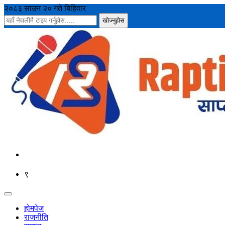
२०८३ साउन २० गते बिहिवार
९
होमपेज
राजनीति