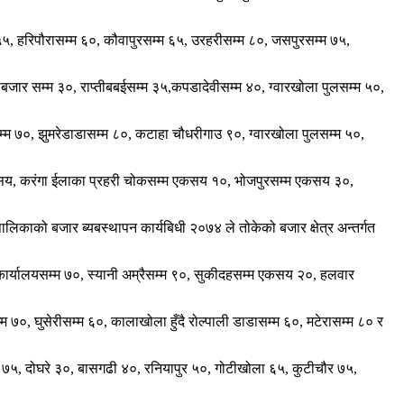
म ५५, हरिपौरासम्म ६०, कौवापुरसम्म ६५, उरहरीसम्म ८०, जसपुरसम्म ७५,
ार सम्म ३०, राप्तीबबईसम्म ३५,कपडादेवीसम्म ४०, ग्वारखोला पुलसम्म ५०,
म ७०, झुमरेडाडासम्म ८०, कटाहा चौधरीगाउ ९०, ग्वारखोला पुलसम्म ५०,
 एकसय, करंगा ईलाका प्रहरी चोकसम्म एकसय १०, भोजपुरसम्म एकसय ३०,
रपालिकाको बजार ब्यबस्थापन कार्यबिधी २०७४ ले तोकेको बजार क्षेत्र अन्तर्गत
वडा कार्यालयसम्म ७०, स्यानी अम्रैसम्म ९०, सुकीदहसम्म एकसय २०, हलवार
७०, घुसेरीसम्म ६०, कालाखोला हुँदै रोल्पाली डाडासम्म ६०, मटेरासम्म ८० र
म्म ७५, दोघरे ३०, बासगढी ४०, रनियापुर ५०, गोटीखोला ६५, कुटीचौर ७५,