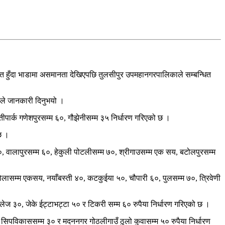
लित हुँदा भाडामा असमानता देखिएपछि तुलसीपुर उपमहानगरपालिकाले सम्बन्धित
ीले जानकारी दिनुभयो ।
ान्तीपार्क गणेशपुरसम्म ६०, गौझेनीसम्म ३५ निर्धारण गरिएको छ ।
छ ।
म ५०, वालापुरसम्म ६०, हेकुली पोटलीसम्म ७०, श्रीगाउसम्म एक सय, बटोलपुरसम्म
खोलासम्म एकसय, नयाँबस्ती ४०, कटकुईया ५०, चौपारी ६०, पुलसम्म ७०, त्रिवेणी
लेज ३०, जेके ईट्टाभट्टा ५० र टिकरी सम्म ६० रुपैया निर्धारण गरिएको छ ।
ी ६०, सिपविकाससम्म ३० र मदननगर गोठलीगाउँ ठुलो कुवासम्म ५० रुपैया निर्धारण