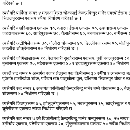
गरिएको छ ।
त्यसैगरि पार्किङ नम्बर ४ मदनआश्रित चोकलाई केन्द्रबिन्दुर मानेर एयरपोर्टसम
सितलपुरसम्म एकसय रुपैया निर्धारण गरिएको छ ।
त्यसैगरि वखरियासम्म एकसय १०, दमारगाउँसम्म एकसय ५०, ढकनासम्म एकसय ५०,
जहदागाउसम्म ६०, साहिपुरसम्म ७०, चैलाहीसम्म ६०, बनगाउसम्म ७०, बन्गैसम्म
त्यसैगरि अटोभिलेजसम्म ३०, गोलौरा चोकसम्म ४०, डिल्लीबजारसम्म ५०, मोतीप
लहलौरा डोक्रेनासम्म ७० निर्धारण गरिएको छ ।
त्यसैगरि जोगिडाडासम्म ९०, वेलगनारी सुकौरासम्म एकसय, पुर्वी नवलपुरसम्म
मुसासम्म एकसय २०, मटेरासम्म एकसय ४० र ड्वाङपुरसम्म एकसय ६० निर्धारण
त्यस्तै रुट नम्बर ५ अन्तर्गत बजार क्षेत्रमा एक किमीसम्म ३० रुपैँया र त्यसभन
पुर्वतर्फ हात्तीखौवा चोक, पश्चिम तर्फ पातुखोला पुल, दक्षिणमा सितलपुर चोक र 
त्यसैगरि रुट नम्बर ६ अन्तर्गत पर्सेनीलाई केन्द्रबिन्दु मानेर बम्नै चोकसम्म
चोकसम्म ४० निर्धारण गरिएको छ ।
त्यसैगरि जितपुरसम्म ४५, झोलुङ्गेपुलसम्म ५५, नवलपुरसम्म ६५, खाद्रेस्कुल र
घुसेरीसम्म एकसय रुपैया निर्धारण गरिएको छ ।
त्यसैगरि रुट नम्बर ७ को विजौरीलाई केन्द्रबिन्दु मानेर मानपुरसम्म ३०, १७ 
श्रीचौर एकसय, पतेरीसम्म एकसय २०, सुँगुरखोलासम्म एकसय ५० रुपैँया निर्धा