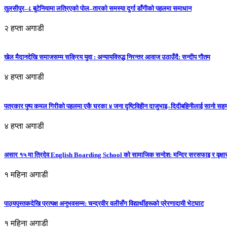
तुलसीपुर–८ बुटेनियामा लत्रिएको पोल–तारको समस्या दुर्गा डाँगीको पहलमा समाधान
२ हप्ता अगाडी
खेल मैदानदेखि समाजसम्म सक्रिय युवा : अन्यायविरुद्ध निरन्तर आवाज उठाउँदै: सन्दीप गौतम
४ हप्ता अगाडी
पत्रकार पुष्प कमल गिरीको पहलमा एकै घरका ४ जना दृष्टिविहीन दाजुभाइ–दिदीबहिनीलाई सानो सह
४ हप्ता अगाडी
असार १५ मा त्रिदेव English Boarding School को सामाजिक सन्देश: मन्दिर सरसफाइ र वृक्षा
१ महिना अगाडी
पाठ्यपुस्तकदेखि प्रत्यक्ष अनुभवसम्म: चन्द्रवीर वलीसँग विद्यार्थीहरूको प्रेरणादायी भेटघाट
१ महिना अगाडी