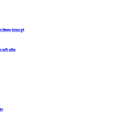
ा विषयमा भेटघाट हुने
गका लागि अपिल
योग