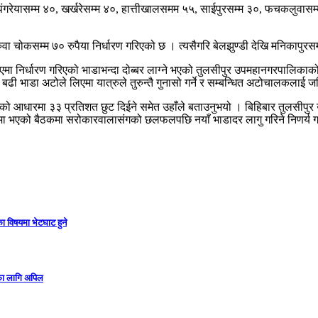
पंगरेयासम्म ४०, खर्खरेसम्म ४०, हात्तीखालसमम ५५, साईपुरसम्म ३०, फचकलुवासम्म
ुवा चोकसम्म ७० रुपैया निर्धारण गरिएको छ । त्यसैगरि बेलझुण्डी देखि मनिकापुरस
मा निर्धारण गरिएको भाडाभन्दा दोब्बर लाग्ने भएको तुलसीपुर उपमहानगरपालिकाको 
ढी भाडा अटोले लिएमा यात्रुले तुरुन्तै गुनासो गर्ने र सम्बन्धित अटोचालकलाई ज
त्रको आधारमा ३३ प्रतिशत छुट दिईने समेत उहाँले बताउनुभयो । बिहिबार तुलसी
थ्यमा भएको बैठकमा सरोकारवालासंगको छलफलपछि नयाँ भाडादर लागु गरिने निणर्य 
ा विषयमा भेटघाट हुने
गका लागि अपिल