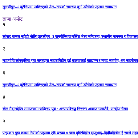
तुलसीपुर–८ बुटेनियामा लत्रिएको पोल–तारको समस्या दुर्गा डाँगीको पहलमा समाधान
ताजा अप्डेट
१
सांसद कमल सुवेदी भोलि तुलसीपुर–३ राम्रीस्थित नर्सिङ भैरव मन्दिरमा, स्थानीय समस्या र विकासक
२
नवज्योति सांस्कृतिक युवा क्लबद्वारा सहाराविहीन दुई बालकलाई खाद्यान्न र नगद सहयोग, थप सहयो
३
तुलसीपुर–८ बुटेनियामा लत्रिएको पोल–तारको समस्या दुर्गा डाँगीको पहलमा समाधान
४
खेल मैदानदेखि समाजसम्म सक्रिय युवा : अन्यायविरुद्ध निरन्तर आवाज उठाउँदै: सन्दीप गौतम
५
पत्रकार पुष्प कमल गिरीको पहलमा एकै घरका ४ जना दृष्टिविहीन दाजुभाइ–दिदीबहिनीलाई सानो सह