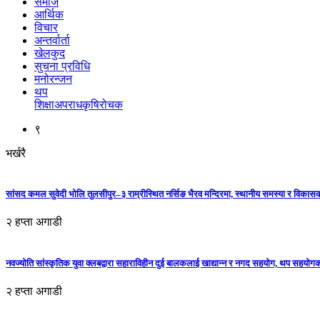
समाज
आर्थिक
विचार
अन्तर्वार्ता
खेलकुद
सुचना प्रविधि
मनोरन्जन
थप
शिक्षा
अपराध
कृषि
रोचक
९
भर्खरै
सांसद कमल सुवेदी भोलि तुलसीपुर–३ राम्रीस्थित नर्सिङ भैरव मन्दिरमा, स्थानीय समस्या र विकासक
२ हप्ता अगाडी
नवज्योति सांस्कृतिक युवा क्लबद्वारा सहाराविहीन दुई बालकलाई खाद्यान्न र नगद सहयोग, थप सहयो
२ हप्ता अगाडी