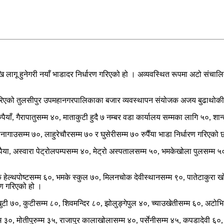
खि लागू हुनेगरी नयाँ भाडादर निर्धारण गरिएको हो । अव्यवस्थित रूपमा अटो संचा
ारण गरिएको तुलसीपुर उपमहानगरपालिकाका बजार व्यवस्थापन संयोजक अजय बुढाथोक
रुपैयाँ, गैरापातुसम्म ४०, माताकुटी हुदै ७ नम्बर वडा कार्यालय सम्मका लागि ५०, श
ागाउसम्म ७०, लाहुरेचौरसम्म ७० र घुसेरीसम्म ७० रुपैँया भाडा निर्धारण गरिएको 
० रुपैया, अस्वारा पेट्रोलपम्पसम्म ४०, मेट्रो अस्पतालसम्म ५०, भमकेखोला पुलसम्
 हेल्थपोष्टसम्म ६०, भमके स्कुल ७०, मिलनचोक देवीस्थानसम्म ९०, पातेटाकुरा 
रण गरिएको हो ।
ुटी ७०, कुटीसम्म ८०, शिवमन्दिर ८०, झोलुङ्गेपुल ४०, च्याउखेतीसम्म ६०, अटोभि
ौवा सम्म ३०, मोतीपुरुम्म ३५, राजापुर कालाखोलासम्म ४०, पर्सेनीसम्म ४५, कपडादेव