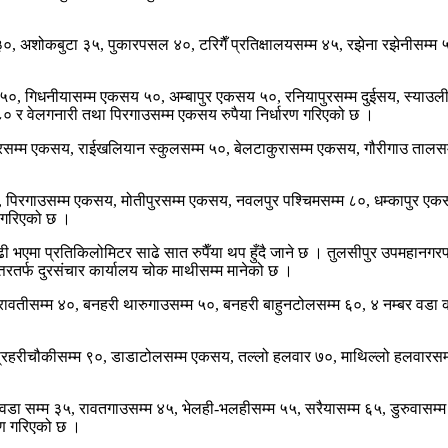
्म ३०, अशोकबुटा ३५, पुकारपसल ४०, टरिगैँ प्रतिक्षालयसम्म ४५, रझेना रझेनीसम्
 गिधनीयासम्म एकसय ५०, अम्बापुर एकसय ५०, रनियापुरसम्म दुईसय, स्याउलीबज
 ८० र वेलगनारी तथा पिरगाउसम्म एकसय रुपैया निर्धारण गरिएको छ ।
ुरसम्म एकसय, राईखलियान स्कुलसम्म ५०, बेलटाकुरासम्म एकसय, गौरीगाउ तालसम्
 ८०, पिरगाउसम्म एकसय, मोतीपुरसम्म एकसय, नवलपुर पश्चिमसम्म ८०, धम्कापुर
 गरिएको छ ।
्दा बढी भएमा प्रतिकिलोमिटर साढे सात रुपैँया थप हुँदै जाने छ । तुलसीपुर उपमहानग
उत्तरतर्फ दुरसंचार कार्यालय चोक माथीसम्म मानेको छ ।
 ३०, बेत्रावतीसम्म ४०, बनहरी थारुगाउसम्म ५०, बनहरी बाहुनटोलसम्म ६०, ४ नम्बर 
 प्रहरीचौकीसम्म ९०, डाडाटोलसम्म एकसय, तल्लो हलवार ७०, माथिल्लो हलवारसम्म 
नम्बर वडा सम्म ३५, रावतगाउसम्म ४५, भेलही-भलहीसम्म ५५, सरैयासम्म ६५, डुरुवास
रण गरिएको छ ।