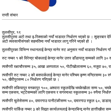
राप्ती संचार
तुलसीपुर, १९
तुलसीपुरमा अटो तथा इ-रिक्साको नयाँ भाडादर निर्धारण भएको छ । शुक्रबार दे
अटो व्यवसायीसंगको सहमतिमा नयाँ भाडादर लागु गरिने भएको हो ।
तुलसीपुरका विभिन्न स्थानलाई केन्द्र मानेर रुट अनुसार नयाँ भाडादर निर्ध
रुट नम्बर १ को विरेन्द्र चोकलाई केन्द्र मानेर उत्तर डाँडापातु सम्मको लागि ३० 
त्यसैगरी रक्षाचौरसम्म ३५, आखा अस्पताल ५०, गोटीखोलासम्म ६०, मजुवा ७०, रान
त्यसैगरि रुट नम्बर २ को बसपार्कलाई केन्द्र मानेर पश्चिम कृष्ण मन्दिरसम्म ३
५०, खैरीपुरसम्म ८० निर्धारण गरिएको छ ।
त्यसैगरि तकियापुर मनकापुर १००, अश्वारा स्कुलदेखि भमकेखोला सम्म ५०, भमके
सम्म एकसय, भट्टेसम्मको लागि एकसय र सगरमाथा स्कुलसम्म ३० रुपैया निर्धा
त्यसैगरि चुलेसेसम्म ४०, दमारगाउ पानीटंकीसम्म ५०, दमारगाउ स्कुल ६०, डाडाख
त्यसैगरि पार्किङ नम्बर ३ को विद्युत कार्यालयलाई केन्द्रबिन्दु मानेर हात्तीख