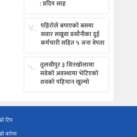
: प्रदिप साह
४.
पहिराेले बगाएकाे बसमा
सवार सखुवा प्रसाैनीका दुई
कर्मचारी सहित ५ जना वेपता
५.
तुलसीपुर ३ शिरखोलामा
सडेको अवस्थामा भेटिएको
शवको पहिचान खुल्यो
म्रो टिम
म्रो बारेमा