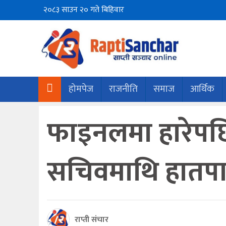
२०८३ साउन २० गते बिहिवार
होमपेज
राजनीति
समाज
आर्थिक
फाइनलमा हारेपछि 
सचिवमाथि हातप
राप्ती संचार