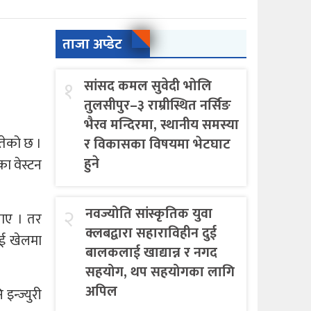
ताजा अप्डेट
१
सांसद कमल सुवेदी भोलि
तुलसीपुर–३ राम्रीस्थित नर्सिङ
भैरव मन्दिरमा, स्थानीय समस्या
तेको छ ।
र विकासका विषयमा भेटघाट
हुने
ा वेस्टन
२
नवज्योति सांस्कृतिक युवा
लाए । तर
क्लबद्वारा सहाराविहीन दुई
लाई खेलमा
बालकलाई खाद्यान्न र नगद
सहयोग, थप सहयोगका लागि
अपिल
न्ज्युरी