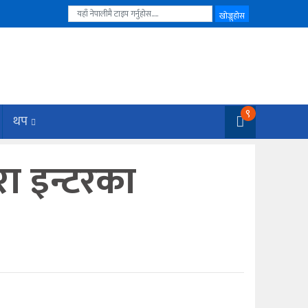
९
थप
रा इन्टरका