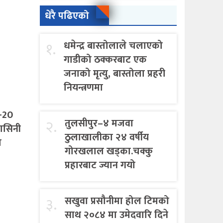
धेरै पढिएको
१.
धमेन्द्र बास्तोलाले चलाएको
गाडीको ठक्करबाट एक
जनाको मृत्यु, बास्तोला प्रहरी
नियन्त्रणमा
T-20
२.
तुलसीपुर–४ मजवा
दवासिनी
ठुलाखालीका २४ वर्षीय
श
गोरखलाल खड्का.चक्कु
प्रहारबाट ज्यान गयो
३.
सखुवा प्रसौनीमा होल टिमको
साथ २०८४ मा उमेदवारि दिने