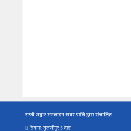
राप्ती सञ्चार अनलाइन खबर प्रालि द्वारा संचालित
ठेगाना: तुलसीपुर 5 दाङ