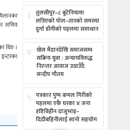
३
तुलसीपुर–८ बुटेनियामा
मिलानका
लत्रिएको पोल–तारको समस्या
का सचिव
दुर्गा डाँगीको पहलमा समाधान
का थिए ।
४
खेल मैदानदेखि समाजसम्म
 इन्टरका
सक्रिय युवा : अन्यायविरुद्ध
निरन्तर आवाज उठाउँदै:
सन्दीप गौतम
५
पत्रकार पुष्प कमल गिरीको
पहलमा एकै घरका ४ जना
दृष्टिविहीन दाजुभाइ–
दिदीबहिनीलाई सानो सहयोग