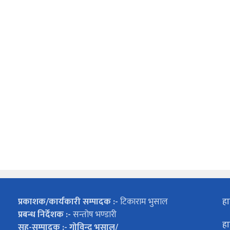
प्रकाशक/कार्यकारी सम्पादक :-
टिकाराम भुसाल
हा
प्रबन्ध निर्देशक :-
सन्तोष भण्डारी
हा
सह-सम्पादक :- गोविन्द भुसाल/