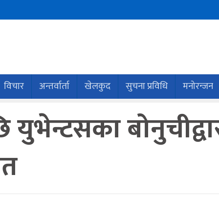
विचार
अन्तर्वार्ता
खेलकुद
सुचना प्रविधि
मनोरन्जन
युभेन्टसका बोनुचीद्वा
ात