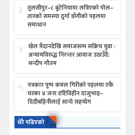
३
तुलसीपुर–८ बुटेनियामा लत्रिएको पोल–
तारको समस्या दुर्गा डाँगीको पहलमा
समाधान
४
खेल मैदानदेखि समाजसम्म सक्रिय युवा :
अन्यायविरुद्ध निरन्तर आवाज उठाउँदै:
सन्दीप गौतम
५
पत्रकार पुष्प कमल गिरीको पहलमा एकै
घरका ४ जना दृष्टिविहीन दाजुभाइ–
दिदीबहिनीलाई सानो सहयोग
धेरै पढिएको