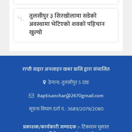
५.
तुलसीपुर ३ शिरखोलामा सडेको
अवस्थामा भेटिएको शवको पहिचान
खुल्यो
राप्ती सञ्चार अनलाइन खबर प्रालि द्वारा संचालित
ठेगाना: तुलसीपुर 5 दाङ
Raptisanchar@2670gmail.com
सूचना विभाग दर्ता नं. : 3689/2079/2080
प्रकाशक/कार्यकारी सम्पादक :-
टिकाराम भुसाल