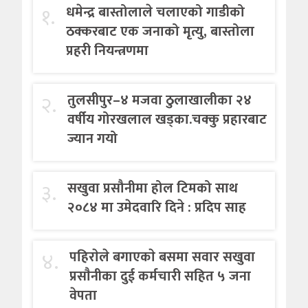
१.
धमेन्द्र बास्तोलाले चलाएको गाडीको
ठक्करबाट एक जनाको मृत्यु, बास्तोला
प्रहरी नियन्त्रणमा
२.
तुलसीपुर–४ मजवा ठुलाखालीका २४
वर्षीय गोरखलाल खड्का.चक्कु प्रहारबाट
ज्यान गयो
३.
सखुवा प्रसौनीमा होल टिमको साथ
२०८४ मा उमेदवारि दिने : प्रदिप साह
४.
पहिराेले बगाएकाे बसमा सवार सखुवा
प्रसाैनीका दुई कर्मचारी सहित ५ जना
वेपता