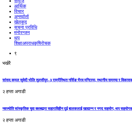
समाज
आर्थिक
विचार
अन्तर्वार्ता
खेलकुद
सुचना प्रविधि
मनोरन्जन
थप
शिक्षा
अपराध
कृषि
रोचक
९
भर्खरै
सांसद कमल सुवेदी भोलि तुलसीपुर–३ राम्रीस्थित नर्सिङ भैरव मन्दिरमा, स्थानीय समस्या र विकासक
२ हप्ता अगाडी
नवज्योति सांस्कृतिक युवा क्लबद्वारा सहाराविहीन दुई बालकलाई खाद्यान्न र नगद सहयोग, थप सहयो
२ हप्ता अगाडी