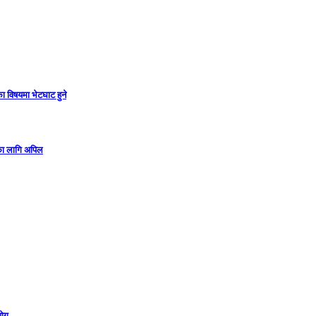
ा विषयमा भेटघाट हुने
गका लागि अपिल
योग