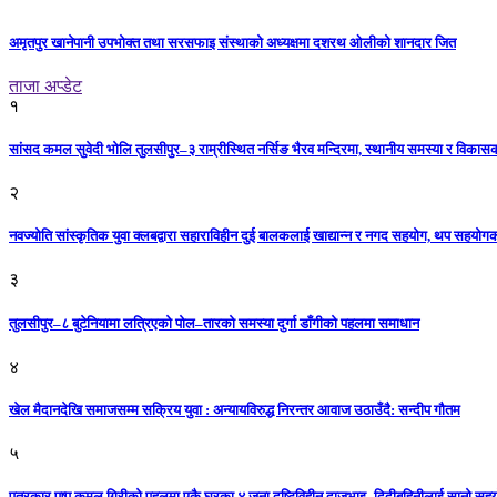
अमृतपुर खानेपानी उपभोक्त तथा सरसफाइ संस्थाको अध्यक्षमा दशरथ ओलीको शानदार जित
ताजा अप्डेट
१
सांसद कमल सुवेदी भोलि तुलसीपुर–३ राम्रीस्थित नर्सिङ भैरव मन्दिरमा, स्थानीय समस्या र विकासक
२
नवज्योति सांस्कृतिक युवा क्लबद्वारा सहाराविहीन दुई बालकलाई खाद्यान्न र नगद सहयोग, थप सहयो
३
तुलसीपुर–८ बुटेनियामा लत्रिएको पोल–तारको समस्या दुर्गा डाँगीको पहलमा समाधान
४
खेल मैदानदेखि समाजसम्म सक्रिय युवा : अन्यायविरुद्ध निरन्तर आवाज उठाउँदै: सन्दीप गौतम
५
पत्रकार पुष्प कमल गिरीको पहलमा एकै घरका ४ जना दृष्टिविहीन दाजुभाइ–दिदीबहिनीलाई सानो सह