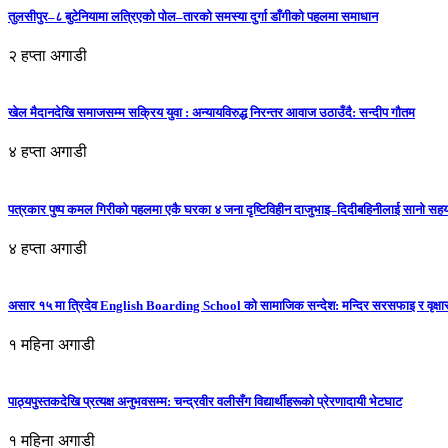
तुलसीपुर–८ बुटेनियामा लत्रिएको पोल–तारको समस्या दुर्गा डाँगीको पहलमा समाधान
२ हप्ता अगाडी
खेल मैदानदेखि समाजसम्म सक्रिय युवा : अन्यायविरुद्ध निरन्तर आवाज उठाउँदै: सन्दीप गौतम
४ हप्ता अगाडी
पत्रकार पुष्प कमल गिरीको पहलमा एकै घरका ४ जना दृष्टिविहीन दाजुभाइ–दिदीबहिनीलाई सानो सह
४ हप्ता अगाडी
असार १५ मा त्रिदेव English Boarding School को सामाजिक सन्देश: मन्दिर सरसफाइ र वृक्षा
१ महिना अगाडी
पाठ्यपुस्तकदेखि प्रत्यक्ष अनुभवसम्म: चन्द्रवीर वलीसँग विद्यार्थीहरूको प्रेरणादायी भेटघाट
१ महिना अगाडी