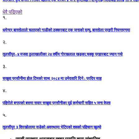
धेरै पढिएको
१.
धमेन्द्र बास्तोलाले चलाएको गाडीको ठक्करबाट एक जनाको मृत्यु, बास्तोला प्रहरी नियन्त्रणमा
२.
तुलसीपुर–४ मजवा ठुलाखालीका २४ वर्षीय गोरखलाल खड्का.चक्कु प्रहारबाट ज्यान गयो
३.
सखुवा प्रसौनीमा होल टिमको साथ २०८४ मा उमेदवारि दिने : प्रदिप साह
४.
पहिराेले बगाएकाे बसमा सवार सखुवा प्रसाैनीका दुई कर्मचारी सहित ५ जना वेपता
५.
तुलसीपुर ३ शिरखोलामा सडेको अवस्थामा भेटिएको शवको पहिचान खुल्यो