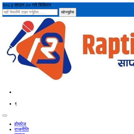
२०८३ साउन २० गते बिहिवार
९
होमपेज
राजनीति