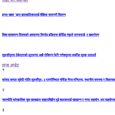
शिक्षा सँग संबन्धित
इगल खबर ’द्वारा बालबालिकालाई शैक्षिक सामग्री वितरण
विश्व वातावरण दिवसको अवसरमा त्रिदेव इङ्लिस बोर्डिङ स्कुले सरसफाई ,र वृक्षारोपण
तुलसीपुरमा ठेकेदारको लुटधन्दा अझै रोकिएन फेरि गणेशपुरमा पार्कीङ सुल्क उठाउदै
ताजा अप्डेट
१
सांसद कमल सुवेदी भोलि तुलसीपुर–३ राम्रीस्थित नर्सिङ भैरव मन्दिरमा, स्थानीय समस्या र विकासक
२
नवज्योति सांस्कृतिक युवा क्लबद्वारा सहाराविहीन दुई बालकलाई खाद्यान्न र नगद सहयोग, थप सहयो
३