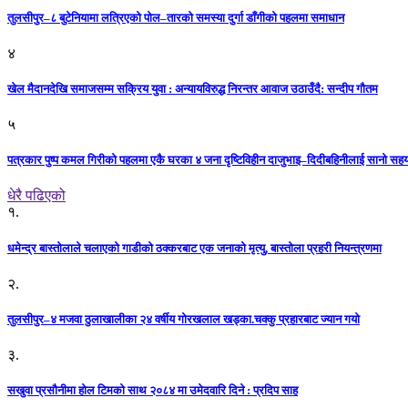
तुलसीपुर–८ बुटेनियामा लत्रिएको पोल–तारको समस्या दुर्गा डाँगीको पहलमा समाधान
४
खेल मैदानदेखि समाजसम्म सक्रिय युवा : अन्यायविरुद्ध निरन्तर आवाज उठाउँदै: सन्दीप गौतम
५
पत्रकार पुष्प कमल गिरीको पहलमा एकै घरका ४ जना दृष्टिविहीन दाजुभाइ–दिदीबहिनीलाई सानो सह
धेरै पढिएको
१.
धमेन्द्र बास्तोलाले चलाएको गाडीको ठक्करबाट एक जनाको मृत्यु, बास्तोला प्रहरी नियन्त्रणमा
२.
तुलसीपुर–४ मजवा ठुलाखालीका २४ वर्षीय गोरखलाल खड्का.चक्कु प्रहारबाट ज्यान गयो
३.
सखुवा प्रसौनीमा होल टिमको साथ २०८४ मा उमेदवारि दिने : प्रदिप साह