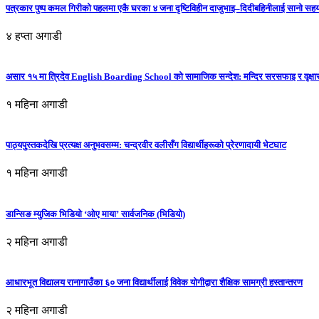
पत्रकार पुष्प कमल गिरीको पहलमा एकै घरका ४ जना दृष्टिविहीन दाजुभाइ–दिदीबहिनीलाई सानो सह
४ हप्ता अगाडी
असार १५ मा त्रिदेव English Boarding School को सामाजिक सन्देश: मन्दिर सरसफाइ र वृक्षा
१ महिना अगाडी
पाठ्यपुस्तकदेखि प्रत्यक्ष अनुभवसम्म: चन्द्रवीर वलीसँग विद्यार्थीहरूको प्रेरणादायी भेटघाट
१ महिना अगाडी
डान्सिङ म्युजिक भिडियो ‘ओए माया’ सार्वजनिक (भिडियो)
२ महिना अगाडी
आधारभूत विद्यालय रानागाउँका ६० जना विद्यार्थीलाई विवेक योगीद्वारा शैक्षिक सामग्री हस्तान्तरण
२ महिना अगाडी