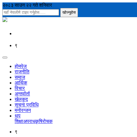
२०८३ साउन २२ गते शनिवार
९
होमपेज
राजनीति
समाज
आर्थिक
विचार
अन्तर्वार्ता
खेलकुद
सुचना प्रविधि
मनोरन्जन
थप
शिक्षा
अपराध
कृषि
रोचक
९