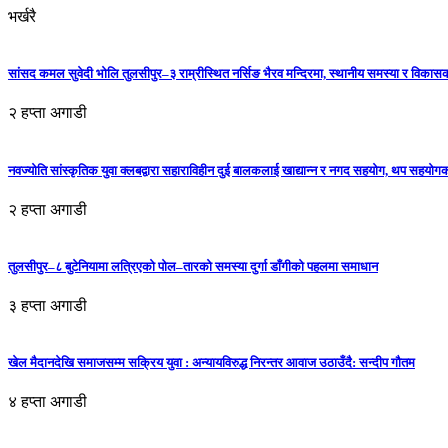
भर्खरै
सांसद कमल सुवेदी भोलि तुलसीपुर–३ राम्रीस्थित नर्सिङ भैरव मन्दिरमा, स्थानीय समस्या र विकासक
२ हप्ता अगाडी
नवज्योति सांस्कृतिक युवा क्लबद्वारा सहाराविहीन दुई बालकलाई खाद्यान्न र नगद सहयोग, थप सहयो
२ हप्ता अगाडी
तुलसीपुर–८ बुटेनियामा लत्रिएको पोल–तारको समस्या दुर्गा डाँगीको पहलमा समाधान
३ हप्ता अगाडी
खेल मैदानदेखि समाजसम्म सक्रिय युवा : अन्यायविरुद्ध निरन्तर आवाज उठाउँदै: सन्दीप गौतम
४ हप्ता अगाडी