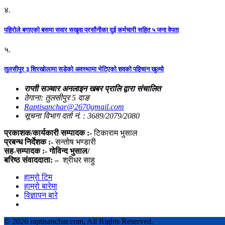
४.
पहिराेले बगाएकाे बसमा सवार सखुवा प्रसाैनीका दुई कर्मचारी सहित ५ जना वेपता
५.
तुलसीपुर ३ शिरखोलामा सडेको अवस्थामा भेटिएको शवको पहिचान खुल्यो
राप्ती सञ्चार अनलाइन खबर प्रालि द्वारा संचालित
ठेगाना: तुलसीपुर 5 दाङ
Raptisanchar@2670gmail.com
सूचना विभाग दर्ता नं. : 3689/2079/2080
प्रकाशक/कार्यकारी सम्पादक :-
टिकाराम भुसाल
प्रबन्ध निर्देशक :-
सन्तोष भण्डारी
सह-सम्पादक :- गोविन्द भुसाल/
बरिष्ठ संवाददाता: –
श्रीधर साहु
हाम्रो टिम
हाम्रो बारेमा
विज्ञापन बारे
©
2026 raptisanchar.com, All Rights Reserved.