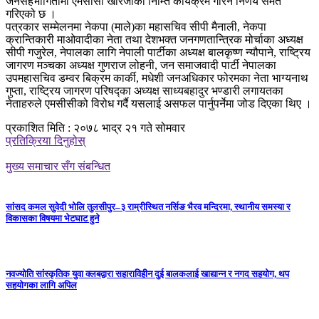
जनसहभागितामा एमसीसी खारेजीको निम्ति कार्यक्रम गरिने निर्णय समेत
गरिएको छ ।
पत्रकार सम्मेलनमा नेकपा (माले)का महासचिव सीपी मैनाली, नेकपा
क्रान्तिकारी माओवादीका नेता तथा देशभक्त जनगणतान्त्रिक मोर्चाका अध्यक्ष
सीपी गजुरेल, नेपालका लागि नेपाली पार्टीका अध्यक्ष बालकृष्ण न्यौपाने, राष्ट्रिय
जागरण मञ्चका अध्यक्ष गुणराज लोहनी, जन समाजवादी पार्टी नेपालका
उपमहासचिव डम्वर बिक्रम कार्की, मधेशी जनअधिकार फोरमका नेता भाग्यनाथ
गुप्ता, राष्ट्रिय जागरण परिषद्का अध्यक्ष साध्यबहादुर भण्डारी लगायतका
नेताहरुले एमसीसीको विरोध गर्दै यसलाई असफल पार्नुपर्नेमा जोड दिएका थिए ।
प्रकाशित मिति : २०७८ भाद्र २१ गते सोमवार
प्रतिक्रिया दिनुहोस्
मुख्य समाचार सँग संबन्धित
सांसद कमल सुवेदी भोलि तुलसीपुर–३ राम्रीस्थित नर्सिङ भैरव मन्दिरमा, स्थानीय समस्या र
विकासका विषयमा भेटघाट हुने
नवज्योति सांस्कृतिक युवा क्लबद्वारा सहाराविहीन दुई बालकलाई खाद्यान्न र नगद सहयोग, थप
सहयोगका लागि अपिल