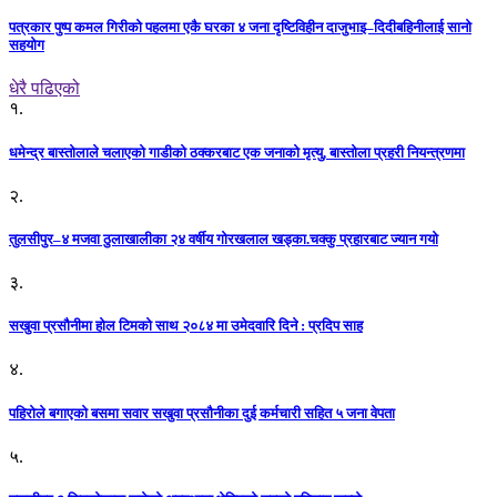
पत्रकार पुष्प कमल गिरीको पहलमा एकै घरका ४ जना दृष्टिविहीन दाजुभाइ–दिदीबहिनीलाई सानो
सहयोग
धेरै पढिएको
१.
धमेन्द्र बास्तोलाले चलाएको गाडीको ठक्करबाट एक जनाको मृत्यु, बास्तोला प्रहरी नियन्त्रणमा
२.
तुलसीपुर–४ मजवा ठुलाखालीका २४ वर्षीय गोरखलाल खड्का.चक्कु प्रहारबाट ज्यान गयो
३.
सखुवा प्रसौनीमा होल टिमको साथ २०८४ मा उमेदवारि दिने : प्रदिप साह
४.
पहिराेले बगाएकाे बसमा सवार सखुवा प्रसाैनीका दुई कर्मचारी सहित ५ जना वेपता
५.