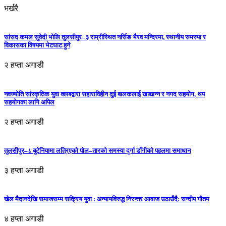
भर्खरै
सांसद कमल सुवेदी भोलि तुलसीपुर–३ राम्रीस्थित नर्सिङ भैरव मन्दिरमा, स्थानीय समस्या र
विकासका विषयमा भेटघाट हुने
२ हप्ता अगाडी
नवज्योति सांस्कृतिक युवा क्लबद्वारा सहाराविहीन दुई बालकलाई खाद्यान्न र नगद सहयोग, थप
सहयोगका लागि अपिल
२ हप्ता अगाडी
तुलसीपुर–८ बुटेनियामा लत्रिएको पोल–तारको समस्या दुर्गा डाँगीको पहलमा समाधान
३ हप्ता अगाडी
खेल मैदानदेखि समाजसम्म सक्रिय युवा : अन्यायविरुद्ध निरन्तर आवाज उठाउँदै: सन्दीप गौतम
४ हप्ता अगाडी