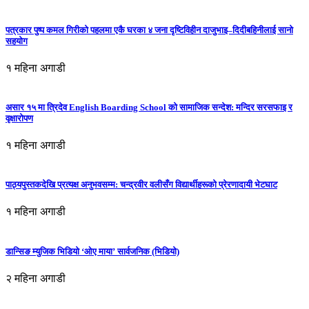
पत्रकार पुष्प कमल गिरीको पहलमा एकै घरका ४ जना दृष्टिविहीन दाजुभाइ–दिदीबहिनीलाई सानो
सहयोग
१ महिना अगाडी
असार १५ मा त्रिदेव English Boarding School को सामाजिक सन्देश: मन्दिर सरसफाइ र
वृक्षारोपण
१ महिना अगाडी
पाठ्यपुस्तकदेखि प्रत्यक्ष अनुभवसम्म: चन्द्रवीर वलीसँग विद्यार्थीहरूको प्रेरणादायी भेटघाट
१ महिना अगाडी
डान्सिङ म्युजिक भिडियो ‘ओए माया’ सार्वजनिक (भिडियो)
२ महिना अगाडी