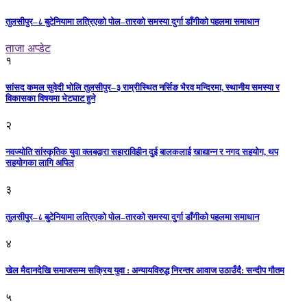
तुलसीपुर–८ बुटेनियामा लत्रिएको पोल–तारको समस्या दुर्गा डाँगीको पहलमा समाधान
ताजा अप्डेट
१
सांसद कमल सुवेदी भोलि तुलसीपुर–३ राम्रीस्थित नर्सिङ भैरव मन्दिरमा, स्थानीय समस्या र
विकासका विषयमा भेटघाट हुने
२
नवज्योति सांस्कृतिक युवा क्लबद्वारा सहाराविहीन दुई बालकलाई खाद्यान्न र नगद सहयोग, थप
सहयोगका लागि अपिल
३
तुलसीपुर–८ बुटेनियामा लत्रिएको पोल–तारको समस्या दुर्गा डाँगीको पहलमा समाधान
४
खेल मैदानदेखि समाजसम्म सक्रिय युवा : अन्यायविरुद्ध निरन्तर आवाज उठाउँदै: सन्दीप गौतम
५