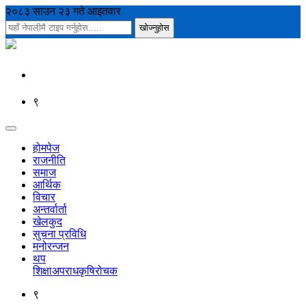
२०८३ साउन २३ गते आइतवार
९
होमपेज
राजनीति
समाज
आर्थिक
विचार
अन्तर्वार्ता
खेलकुद
सुचना प्रविधि
मनोरन्जन
थप
शिक्षा
अपराध
कृषि
रोचक
९