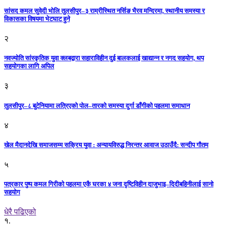
सांसद कमल सुवेदी भोलि तुलसीपुर–३ राम्रीस्थित नर्सिङ भैरव मन्दिरमा, स्थानीय समस्या र
विकासका विषयमा भेटघाट हुने
२
नवज्योति सांस्कृतिक युवा क्लबद्वारा सहाराविहीन दुई बालकलाई खाद्यान्न र नगद सहयोग, थप
सहयोगका लागि अपिल
३
तुलसीपुर–८ बुटेनियामा लत्रिएको पोल–तारको समस्या दुर्गा डाँगीको पहलमा समाधान
४
खेल मैदानदेखि समाजसम्म सक्रिय युवा : अन्यायविरुद्ध निरन्तर आवाज उठाउँदै: सन्दीप गौतम
५
पत्रकार पुष्प कमल गिरीको पहलमा एकै घरका ४ जना दृष्टिविहीन दाजुभाइ–दिदीबहिनीलाई सानो
सहयोग
धेरै पढिएको
१.