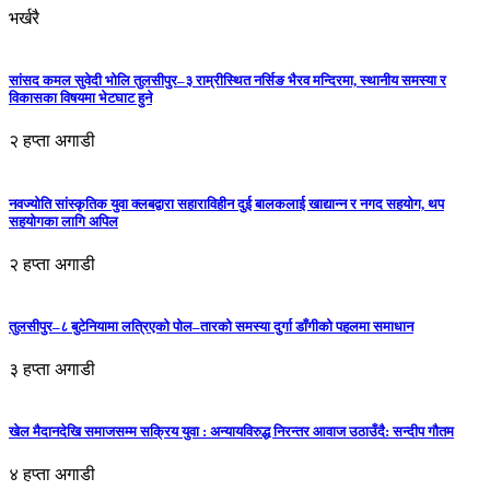
भर्खरै
सांसद कमल सुवेदी भोलि तुलसीपुर–३ राम्रीस्थित नर्सिङ भैरव मन्दिरमा, स्थानीय समस्या र
विकासका विषयमा भेटघाट हुने
२ हप्ता अगाडी
नवज्योति सांस्कृतिक युवा क्लबद्वारा सहाराविहीन दुई बालकलाई खाद्यान्न र नगद सहयोग, थप
सहयोगका लागि अपिल
२ हप्ता अगाडी
तुलसीपुर–८ बुटेनियामा लत्रिएको पोल–तारको समस्या दुर्गा डाँगीको पहलमा समाधान
३ हप्ता अगाडी
खेल मैदानदेखि समाजसम्म सक्रिय युवा : अन्यायविरुद्ध निरन्तर आवाज उठाउँदै: सन्दीप गौतम
४ हप्ता अगाडी