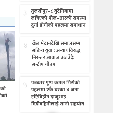
३
तुलसीपुर–८ बुटेनियामा
लत्रिएको पोल–तारको समस्या
दुर्गा डाँगीको पहलमा समाधान
४
खेल मैदानदेखि समाजसम्म
सक्रिय युवा : अन्यायविरुद्ध
निरन्तर आवाज उठाउँदै:
सन्दीप गौतम
५
पत्रकार पुष्प कमल गिरीको
एको
पहलमा एकै घरका ४ जना
गीको
दृष्टिविहीन दाजुभाइ–
दिदीबहिनीलाई सानो सहयोग