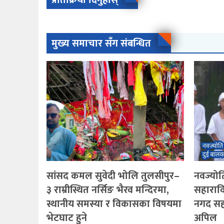
प्रतिक्रिया दिनुहोस्
मुख्य समाचार सँग संबन्धित
सांसद कमल सुवेदी भोलि तुलसीपुर–
नवज्योति
३ राम्रीस्थित नर्सिङ भैरव मन्दिरमा,
सहारावि
स्थानीय समस्या र विकासका विषयमा
नगद सह
भेटघाट हुने
अपिल