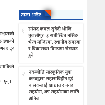
ताजा अप्डेट
१
सांसद कमल सुवेदी भोलि
िश्वासको
तुलसीपुर–३ राम्रीस्थित नर्सिङ
संख्याको
भैरव मन्दिरमा, स्थानीय समस्या
र्णबहादुर
र विकासका विषयमा भेटघाट
हुने
तावमाथिको
२
नवज्योति सांस्कृतिक युवा
क्लबद्वारा सहाराविहीन दुई
ा हुन् ।
बालकलाई खाद्यान्न र नगद
सहयोग, थप सहयोगका लागि
अपिल