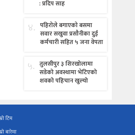
: प्रदिप साह
४.
पहिराेले बगाएकाे बसमा
सवार सखुवा प्रसाैनीका दुई
कर्मचारी सहित ५ जना वेपता
५.
तुलसीपुर ३ शिरखोलामा
सडेको अवस्थामा भेटिएको
शवको पहिचान खुल्यो
म्रो टिम
म्रो बारेमा