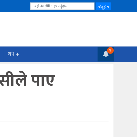
९
थप
केसीले पाए