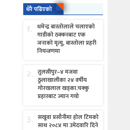
धेरै पढिएको
१.
धमेन्द्र बास्तोलाले चलाएको
गाडीको ठक्करबाट एक
जनाको मृत्यु, बास्तोला प्रहरी
नियन्त्रणमा
२.
तुलसीपुर–४ मजवा
ठुलाखालीका २४ वर्षीय
गोरखलाल खड्का.चक्कु
प्रहारबाट ज्यान गयो
३.
सखुवा प्रसौनीमा होल टिमको
साथ २०८४ मा उमेदवारि दिने