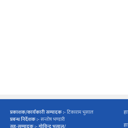
प्रकाशक/कार्यकारी सम्पादक :-
टिकाराम भुसाल
हा
प्रबन्ध निर्देशक :-
सन्तोष भण्डारी
हा
सह-सम्पादक :- गोविन्द भुसाल/