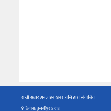
राप्ती सञ्चार अनलाइन खबर प्रालि द्वारा संचालित
ठेगाना: तुलसीपुर 5 दाङ