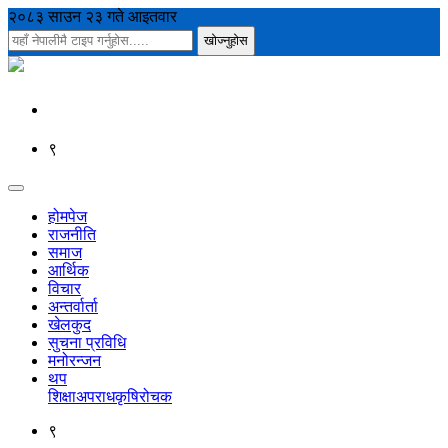
२०८३ साउन २३ गते आइतवार
९
होमपेज
राजनीति
समाज
आर्थिक
विचार
अन्तर्वार्ता
खेलकुद
सुचना प्रविधि
मनोरन्जन
थप
शिक्षा
अपराध
कृषि
रोचक
९