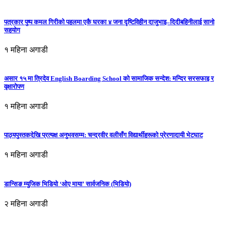
पत्रकार पुष्प कमल गिरीको पहलमा एकै घरका ४ जना दृष्टिविहीन दाजुभाइ–दिदीबहिनीलाई सानो
सहयोग
१ महिना अगाडी
असार १५ मा त्रिदेव English Boarding School को सामाजिक सन्देश: मन्दिर सरसफाइ र
वृक्षारोपण
१ महिना अगाडी
पाठ्यपुस्तकदेखि प्रत्यक्ष अनुभवसम्म: चन्द्रवीर वलीसँग विद्यार्थीहरूको प्रेरणादायी भेटघाट
१ महिना अगाडी
डान्सिङ म्युजिक भिडियो ‘ओए माया’ सार्वजनिक (भिडियो)
२ महिना अगाडी