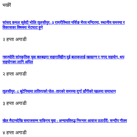
भर्खरै
सांसद कमल सुवेदी भोलि तुलसीपुर–३ राम्रीस्थित नर्सिङ भैरव मन्दिरमा, स्थानीय समस्या र
विकासका विषयमा भेटघाट हुने
२ हप्ता अगाडी
नवज्योति सांस्कृतिक युवा क्लबद्वारा सहाराविहीन दुई बालकलाई खाद्यान्न र नगद सहयोग, थप
सहयोगका लागि अपिल
२ हप्ता अगाडी
तुलसीपुर–८ बुटेनियामा लत्रिएको पोल–तारको समस्या दुर्गा डाँगीको पहलमा समाधान
३ हप्ता अगाडी
खेल मैदानदेखि समाजसम्म सक्रिय युवा : अन्यायविरुद्ध निरन्तर आवाज उठाउँदै: सन्दीप गौतम
४ हप्ता अगाडी