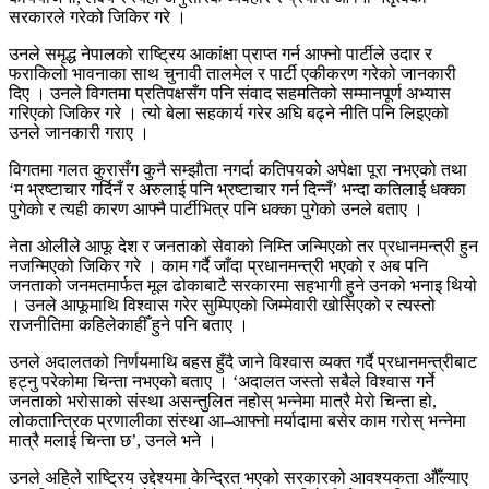
सरकारले गरेको जिकिर गरे ।
उनले समृद्ध नेपालको राष्ट्रिय आकांक्षा प्राप्त गर्न आफ्नो पार्टीले उदार र
फराकिलो भावनाका साथ चुनावी तालमेल र पार्टी एकीकरण गरेको जानकारी
दिए । उनले विगतमा प्रतिपक्षसँग पनि संवाद सहमतिको सम्मानपूर्ण अभ्यास
गरिएको जिकिर गरे । त्यो बेला सहकार्य गरेर अघि बढ्ने नीति पनि लिइएको
उनले जानकारी गराए ।
विगतमा गलत कुरासँग कुनै सम्झौता नगर्दा कतिपयको अपेक्षा पूरा नभएको तथा
‘म भ्रष्टाचार गर्दिनँ र अरुलाई पनि भ्रष्टाचार गर्न दिन्नँ’ भन्दा कतिलाई धक्का
पुगेको र त्यही कारण आफ्नै पार्टीभित्र पनि धक्का पुगेको उनले बताए ।
नेता ओलीले आफू देश र जनताको सेवाको निम्ति जन्मिएको तर प्रधानमन्त्री हुन
नजन्मिएको जिकिर गरे । काम गर्दै जाँदा प्रधानमन्त्री भएको र अब पनि
जनताको जनमतमार्फत मूल ढोकाबाटै सरकारमा सहभागी हुने उनको भनाइ थियो
। उनले आफूमाथि विश्वास गरेर सुम्पिएको जिम्मेवारी खोसिएको र त्यस्तो
राजनीतिमा कहिलेकाहीँ हुने पनि बताए ।
उनले अदालतको निर्णयमाथि बहस हुँदै जाने विश्वास व्यक्त गर्दै प्रधानमन्त्रीबाट
हट्नु परेकोमा चिन्ता नभएको बताए । ‘अदालत जस्तो सबैले विश्वास गर्ने
जनताको भरोसाको संस्था असन्तुलित नहोस् भन्नेमा मात्रै मेरो चिन्ता हो,
लोकतान्त्रिक प्रणालीका संस्था आ–आफ्नो मर्यादामा बसेर काम गरोस् भन्नेमा
मात्रै मलाई चिन्ता छ’, उनले भने ।
उनले अहिले राष्ट्रिय उद्देश्यमा केन्द्रित भएको सरकारको आवश्यकता औँल्याए