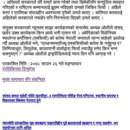
। अघिल्लो सरकारले धेरै राम्रो काम गरेको तथा छिमेकीसँग सन्तुलित व्यवहार
गरिएको र राष्ट्रिय सम्मानलाई झुक्न नदिएको उनको जिकिर थियो । अहिले
सत्ता र प्रतिपक्ष संवादहीन अवस्थामा पुगेको उनले बताए । कतिपय कामलाई
अहिलेको सरकारले नचाहेर पनि निरन्तरता दिएको उनले बताए ।
संयुक्त सरकारको न्यूनतम साझा कार्यक्रमको सन्दर्भमा अध्यक्ष ओलीले संसद्
छलेर उक्त कार्यक्रम किन आयो भनी प्रश्न गरे । अमेरिकाको मिलेनियम
च्यालेन्ज कर्पोरेशन (एमसिसी) को बारेमा नेपाली जनताले जान्न चाहेको उल्लेख
गर्दै अध्यक्ष ओलीले भने, ‘प्रधानमन्त्रीज्यू एमससिसीको बारेमा के गर्नुहुन्छ र?
लिम्पियाधुरा, लिपुलेक, कालापानी वार्ताद्वारा फिर्ता ल्याउँछु भनेर किन भन्न
सक्नुभएन ?’ अध्यक्ष ओलीले द्वन्द्वपीडितलाई न्याय दिन पनि आग्रह गरे ।
प्रकाशित मिति : २०७८ साउन २६ गते मङ्गलवार
प्रतिक्रिया दिनुहोस्
मुख्य समाचार सँग संबन्धित
सांसद कमल सुवेदी भोलि तुलसीपुर–३ राम्रीस्थित नर्सिङ भैरव मन्दिरमा, स्थानीय समस्या र
विकासका विषयमा भेटघाट हुने
नवज्योति सांस्कृतिक युवा क्लबद्वारा सहाराविहीन दुई बालकलाई खाद्यान्न र नगद सहयोग, थप
सहयोगका लागि अपिल