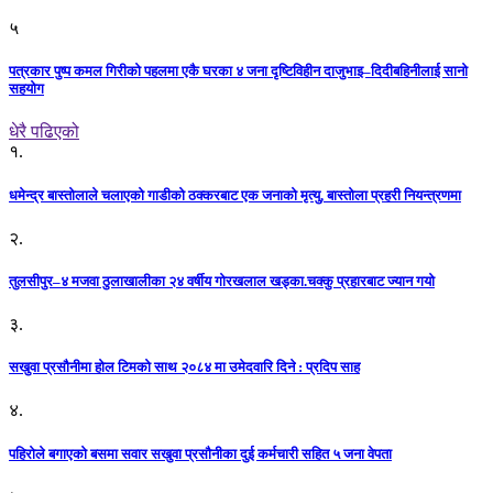
५
पत्रकार पुष्प कमल गिरीको पहलमा एकै घरका ४ जना दृष्टिविहीन दाजुभाइ–दिदीबहिनीलाई सानो
सहयोग
धेरै पढिएको
१.
धमेन्द्र बास्तोलाले चलाएको गाडीको ठक्करबाट एक जनाको मृत्यु, बास्तोला प्रहरी नियन्त्रणमा
२.
तुलसीपुर–४ मजवा ठुलाखालीका २४ वर्षीय गोरखलाल खड्का.चक्कु प्रहारबाट ज्यान गयो
३.
सखुवा प्रसौनीमा होल टिमको साथ २०८४ मा उमेदवारि दिने : प्रदिप साह
४.
पहिराेले बगाएकाे बसमा सवार सखुवा प्रसाैनीका दुई कर्मचारी सहित ५ जना वेपता