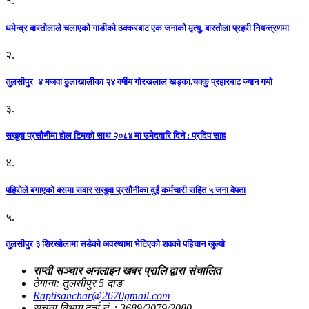
१.
धमेन्द्र बास्तोलाले चलाएको गाडीको ठक्करबाट एक जनाको मृत्यु, बास्तोला प्रहरी नियन्त्रणमा
२.
तुलसीपुर–४ मजवा ठुलाखालीका २४ वर्षीय गोरखलाल खड्का.चक्कु प्रहारबाट ज्यान गयो
३.
सखुवा प्रसौनीमा होल टिमको साथ २०८४ मा उमेदवारि दिने : प्रदिप साह
४.
पहिराेले बगाएकाे बसमा सवार सखुवा प्रसाैनीका दुई कर्मचारी सहित ५ जना वेपता
५.
तुलसीपुर ३ शिरखोलामा सडेको अवस्थामा भेटिएको शवको पहिचान खुल्यो
राप्ती सञ्चार अनलाइन खबर प्रालि द्वारा संचालित
ठेगाना: तुलसीपुर 5 दाङ
Raptisanchar@2670gmail.com
सूचना विभाग दर्ता नं. : 3689/2079/2080