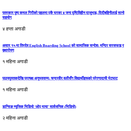
पत्रकार पुष्प कमल गिरीको पहलमा एकै घरका ४ जना दृष्टिविहीन दाजुभाइ–दिदीबहिनीलाई सानो
सहयोग
४ हप्ता अगाडी
असार १५ मा त्रिदेव English Boarding School को सामाजिक सन्देश: मन्दिर सरसफाइ र
वृक्षारोपण
१ महिना अगाडी
पाठ्यपुस्तकदेखि प्रत्यक्ष अनुभवसम्म: चन्द्रवीर वलीसँग विद्यार्थीहरूको प्रेरणादायी भेटघाट
१ महिना अगाडी
डान्सिङ म्युजिक भिडियो ‘ओए माया’ सार्वजनिक (भिडियो)
२ महिना अगाडी