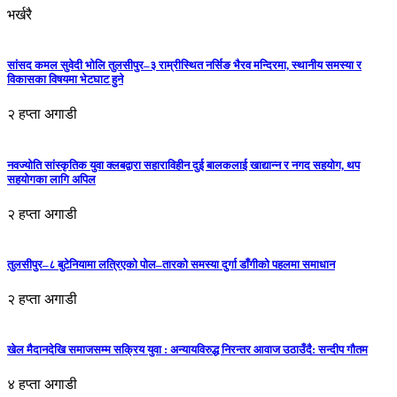
भर्खरै
सांसद कमल सुवेदी भोलि तुलसीपुर–३ राम्रीस्थित नर्सिङ भैरव मन्दिरमा, स्थानीय समस्या र
विकासका विषयमा भेटघाट हुने
२ हप्ता अगाडी
नवज्योति सांस्कृतिक युवा क्लबद्वारा सहाराविहीन दुई बालकलाई खाद्यान्न र नगद सहयोग, थप
सहयोगका लागि अपिल
२ हप्ता अगाडी
तुलसीपुर–८ बुटेनियामा लत्रिएको पोल–तारको समस्या दुर्गा डाँगीको पहलमा समाधान
२ हप्ता अगाडी
खेल मैदानदेखि समाजसम्म सक्रिय युवा : अन्यायविरुद्ध निरन्तर आवाज उठाउँदै: सन्दीप गौतम
४ हप्ता अगाडी