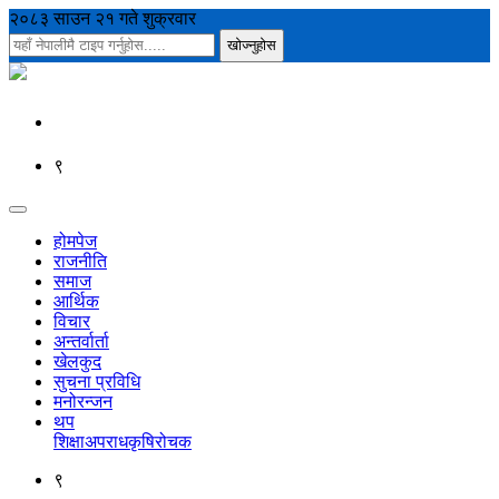
२०८३ साउन २१ गते शुक्रवार
९
होमपेज
राजनीति
समाज
आर्थिक
विचार
अन्तर्वार्ता
खेलकुद
सुचना प्रविधि
मनोरन्जन
थप
शिक्षा
अपराध
कृषि
रोचक
९