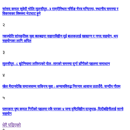
सांसद कमल सुवेदी भोलि तुलसीपुर–३ राम्रीस्थित नर्सिङ भैरव मन्दिरमा, स्थानीय समस्या र
विकासका विषयमा भेटघाट हुने
२
नवज्योति सांस्कृतिक युवा क्लबद्वारा सहाराविहीन दुई बालकलाई खाद्यान्न र नगद सहयोग, थप
सहयोगका लागि अपिल
३
तुलसीपुर–८ बुटेनियामा लत्रिएको पोल–तारको समस्या दुर्गा डाँगीको पहलमा समाधान
४
खेल मैदानदेखि समाजसम्म सक्रिय युवा : अन्यायविरुद्ध निरन्तर आवाज उठाउँदै: सन्दीप गौतम
५
पत्रकार पुष्प कमल गिरीको पहलमा एकै घरका ४ जना दृष्टिविहीन दाजुभाइ–दिदीबहिनीलाई सानो
सहयोग
धेरै पढिएको