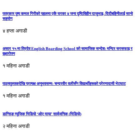
पत्रकार पुष्प कमल गिरीको पहलमा एकै घरका ४ जना दृष्टिविहीन दाजुभाइ–दिदीबहिनीलाई सानो
सहयोग
४ हप्ता अगाडी
असार १५ मा त्रिदेव English Boarding School को सामाजिक सन्देश: मन्दिर सरसफाइ र
वृक्षारोपण
१ महिना अगाडी
पाठ्यपुस्तकदेखि प्रत्यक्ष अनुभवसम्म: चन्द्रवीर वलीसँग विद्यार्थीहरूको प्रेरणादायी भेटघाट
१ महिना अगाडी
डान्सिङ म्युजिक भिडियो ‘ओए माया’ सार्वजनिक (भिडियो)
२ महिना अगाडी