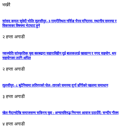
भर्खरै
सांसद कमल सुवेदी भोलि तुलसीपुर–३ राम्रीस्थित नर्सिङ भैरव मन्दिरमा, स्थानीय समस्या र
विकासका विषयमा भेटघाट हुने
२ हप्ता अगाडी
नवज्योति सांस्कृतिक युवा क्लबद्वारा सहाराविहीन दुई बालकलाई खाद्यान्न र नगद सहयोग, थप
सहयोगका लागि अपिल
२ हप्ता अगाडी
तुलसीपुर–८ बुटेनियामा लत्रिएको पोल–तारको समस्या दुर्गा डाँगीको पहलमा समाधान
३ हप्ता अगाडी
खेल मैदानदेखि समाजसम्म सक्रिय युवा : अन्यायविरुद्ध निरन्तर आवाज उठाउँदै: सन्दीप गौतम
४ हप्ता अगाडी