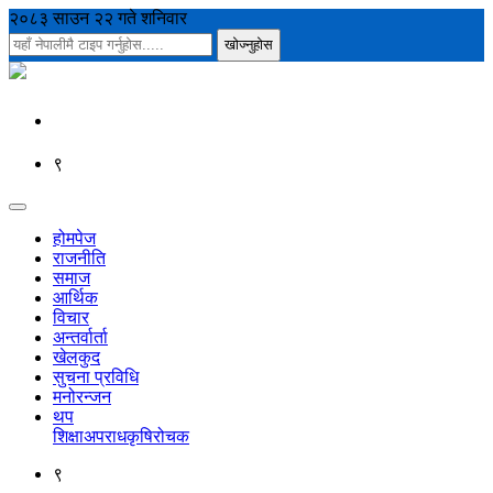
२०८३ साउन २२ गते शनिवार
९
होमपेज
राजनीति
समाज
आर्थिक
विचार
अन्तर्वार्ता
खेलकुद
सुचना प्रविधि
मनोरन्जन
थप
शिक्षा
अपराध
कृषि
रोचक
९