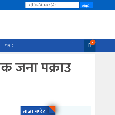
९
थप
क जना पक्राउ
ताजा अप्डेट