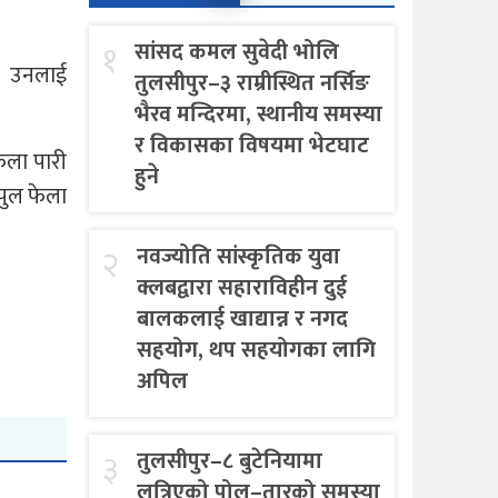
१
सांसद कमल सुवेदी भोलि
्। उनलाई
तुलसीपुर–३ राम्रीस्थित नर्सिङ
भैरव मन्दिरमा, स्थानीय समस्या
र विकासका विषयमा भेटघाट
ेला पारी
हुने
्पुल फेला
२
नवज्योति सांस्कृतिक युवा
क्लबद्वारा सहाराविहीन दुई
बालकलाई खाद्यान्न र नगद
सहयोग, थप सहयोगका लागि
अपिल
३
तुलसीपुर–८ बुटेनियामा
लत्रिएको पोल–तारको समस्या