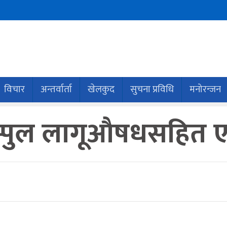
विचार
अन्तर्वार्ता
खेलकुद
सुचना प्रविधि
मनोरन्जन
्पुल लागूऔषधसहित ए