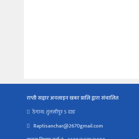
राप्ती सञ्चार अनलाइन खबर प्रालि द्वारा संचालित
ठेगाना: तुलसीपुर 5 दाङ
Raptisanchar@2670gmail.com