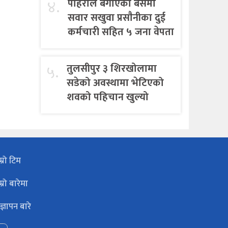
४.
पहिराेले बगाएकाे बसमा
सवार सखुवा प्रसाैनीका दुई
कर्मचारी सहित ५ जना वेपता
५.
तुलसीपुर ३ शिरखोलामा
सडेको अवस्थामा भेटिएको
शवको पहिचान खुल्यो
म्रो टिम
म्रो बारेमा
ज्ञापन बारे