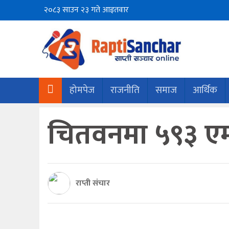
२०८३ साउन २३ गते आइतवार
होमपेज
राजनीति
समाज
आर्थिक
चितवनमा ५९३ एम
राप्ती संचार