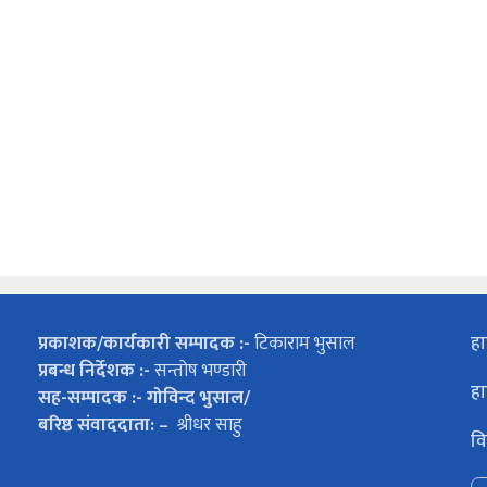
प्रकाशक/कार्यकारी सम्पादक :-
टिकाराम भुसाल
हा
प्रबन्ध निर्देशक :-
सन्तोष भण्डारी
हा
सह-सम्पादक :- गोविन्द भुसाल/
बरिष्ठ संवाददाता: –
श्रीधर साहु
वि