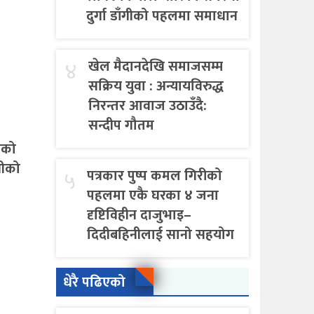
दुर्गा डाँगीको पहलमा समाधान
४
खेल मैदानदेखि समाजसम्म
सक्रिय युवा : अन्यायविरुद्ध
निरन्तर आवाज उठाउँदै:
सन्दीप गौतम
एको
गीको
५
पत्रकार पुष्प कमल गिरीको
पहलमा एकै घरका ४ जना
दृष्टिविहीन दाजुभाइ–
दिदीबहिनीलाई सानो सहयोग
धेरै पढिएको