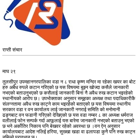
राप्ती संचार
माघ २९
तुलसीपुर उपमहानगरपालिका वडा न ८ राधा कृष्ण मन्दिर मा रहेका खयर का बोट
हरु अबैध रुपले कटान गरिएको छ यस विषयमा बुझ्न खोज्दा कसैले जानकारी
नभएको बताउनुभएको छ कसैलाई जानकारी बिना नै अवैध रुख कटान भइरहेको
स्थानीयको आरोप छ। उपभोक्ताका अनुसार समूहका अध्यक्ष तथा पदाधिकारीकै
संलग्नतामा अवैध रुख काट्ने काम भइरहेको बताएको छ यस विषयमा स्थानीय
सरकार वडा र वन कार्यालय लाई जानकारी नगराई समिति को मनोमानी
ढङ्गबाट वन फडानी गरिएको देखिएकाे छ यस वडा नम्बर ८ का अध्यक्ष धर्मराज
वलीलाई फोन सम्पर्क गर्दा आफूलाई यस बारेमा जानकारी नभएको बताउनु भएको
छ भने अर्कोतिर निकाय पनि बेखवर रहेको अवस्था छ ।वन ऐन् अनुसार
कार्यालयबाट आदेश नलिई हरिया, सुख्खा खडा वा ढलापडा कुनै पनि रुख काट्न
नमिल्ने प्रावधान छ।