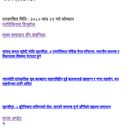
प्रकाशित मिति : २०८० माघ २९ गते सोमवार
प्रतिक्रिया दिनुहोस्
मुख्य समाचार सँग संबन्धित
सांसद कमल सुवेदी भोलि तुलसीपुर–३ राम्रीस्थित नर्सिङ भैरव मन्दिरमा, स्थानीय समस्या र
विकासका विषयमा भेटघाट हुने
नवज्योति सांस्कृतिक युवा क्लबद्वारा सहाराविहीन दुई बालकलाई खाद्यान्न र नगद सहयोग, थप
सहयोगका लागि अपिल
तुलसीपुर–८ बुटेनियामा लत्रिएको पोल–तारको समस्या दुर्गा डाँगीको पहलमा समाधान
ताजा अप्डेट
१