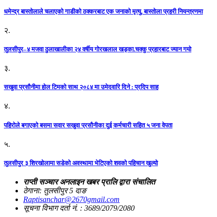
धमेन्द्र बास्तोलाले चलाएको गाडीको ठक्करबाट एक जनाको मृत्यु, बास्तोला प्रहरी नियन्त्रणमा
२.
तुलसीपुर–४ मजवा ठुलाखालीका २४ वर्षीय गोरखलाल खड्का.चक्कु प्रहारबाट ज्यान गयो
३.
सखुवा प्रसौनीमा होल टिमको साथ २०८४ मा उमेदवारि दिने : प्रदिप साह
४.
पहिराेले बगाएकाे बसमा सवार सखुवा प्रसाैनीका दुई कर्मचारी सहित ५ जना वेपता
५.
तुलसीपुर ३ शिरखोलामा सडेको अवस्थामा भेटिएको शवको पहिचान खुल्यो
राप्ती सञ्चार अनलाइन खबर प्रालि द्वारा संचालित
ठेगाना: तुलसीपुर 5 दाङ
Raptisanchar@2670gmail.com
सूचना विभाग दर्ता नं. : 3689/2079/2080