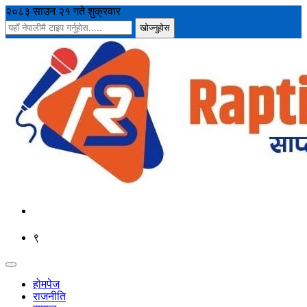
२०८३ साउन २१ गते शुक्रवार
९
होमपेज
राजनीति