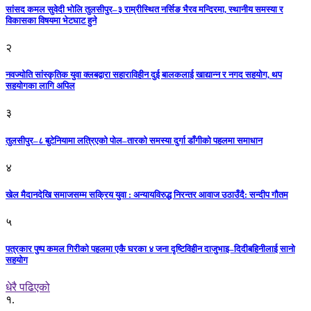
सांसद कमल सुवेदी भोलि तुलसीपुर–३ राम्रीस्थित नर्सिङ भैरव मन्दिरमा, स्थानीय समस्या र
विकासका विषयमा भेटघाट हुने
२
नवज्योति सांस्कृतिक युवा क्लबद्वारा सहाराविहीन दुई बालकलाई खाद्यान्न र नगद सहयोग, थप
सहयोगका लागि अपिल
३
तुलसीपुर–८ बुटेनियामा लत्रिएको पोल–तारको समस्या दुर्गा डाँगीको पहलमा समाधान
४
खेल मैदानदेखि समाजसम्म सक्रिय युवा : अन्यायविरुद्ध निरन्तर आवाज उठाउँदै: सन्दीप गौतम
५
पत्रकार पुष्प कमल गिरीको पहलमा एकै घरका ४ जना दृष्टिविहीन दाजुभाइ–दिदीबहिनीलाई सानो
सहयोग
धेरै पढिएको
१.