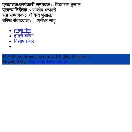
प्रकाशक/कार्यकारी सम्पादक :-
टिकाराम भुसाल
प्रबन्ध निर्देशक :-
सन्तोष भण्डारी
सह-सम्पादक :- गोविन्द भुसाल/
बरिष्ठ संवाददाता: –
श्रीधर साहु
हाम्रो टिम
हाम्रो बारेमा
विज्ञापन बारे
©
2026 raptisanchar.com, All Rights Reserved.
Powered By :
TopLine Technology