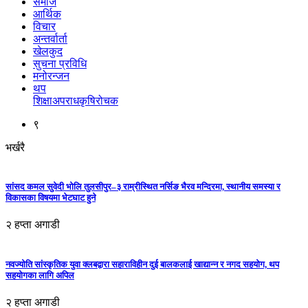
समाज
आर्थिक
विचार
अन्तर्वार्ता
खेलकुद
सुचना प्रविधि
मनोरन्जन
थप
शिक्षा
अपराध
कृषि
रोचक
९
भर्खरै
सांसद कमल सुवेदी भोलि तुलसीपुर–३ राम्रीस्थित नर्सिङ भैरव मन्दिरमा, स्थानीय समस्या र
विकासका विषयमा भेटघाट हुने
२ हप्ता अगाडी
नवज्योति सांस्कृतिक युवा क्लबद्वारा सहाराविहीन दुई बालकलाई खाद्यान्न र नगद सहयोग, थप
सहयोगका लागि अपिल
२ हप्ता अगाडी