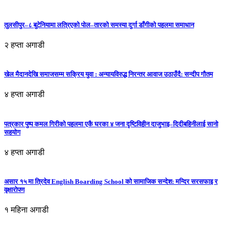
तुलसीपुर–८ बुटेनियामा लत्रिएको पोल–तारको समस्या दुर्गा डाँगीको पहलमा समाधान
२ हप्ता अगाडी
खेल मैदानदेखि समाजसम्म सक्रिय युवा : अन्यायविरुद्ध निरन्तर आवाज उठाउँदै: सन्दीप गौतम
४ हप्ता अगाडी
पत्रकार पुष्प कमल गिरीको पहलमा एकै घरका ४ जना दृष्टिविहीन दाजुभाइ–दिदीबहिनीलाई सानो
सहयोग
४ हप्ता अगाडी
असार १५ मा त्रिदेव English Boarding School को सामाजिक सन्देश: मन्दिर सरसफाइ र
वृक्षारोपण
१ महिना अगाडी