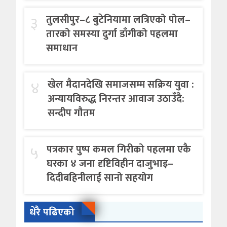
३
तुलसीपुर–८ बुटेनियामा लत्रिएको पोल–
तारको समस्या दुर्गा डाँगीको पहलमा
समाधान
४
खेल मैदानदेखि समाजसम्म सक्रिय युवा :
अन्यायविरुद्ध निरन्तर आवाज उठाउँदै:
सन्दीप गौतम
५
पत्रकार पुष्प कमल गिरीको पहलमा एकै
घरका ४ जना दृष्टिविहीन दाजुभाइ–
दिदीबहिनीलाई सानो सहयोग
धेरै पढिएको