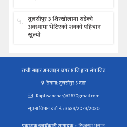
५.
तुलसीपुर ३ शिरखोलामा सडेको
अवस्थामा भेटिएको शवको पहिचान
खुल्यो
राप्ती सञ्चार अनलाइन खबर प्रालि द्वारा संचालित
ठेगाना: तुलसीपुर 5 दाङ
Raptisanchar@2670gmail.com
सूचना विभाग दर्ता नं. : 3689/2079/2080
प्रकाशक/कार्यकारी सम्पादक :-
टिकाराम भुसाल