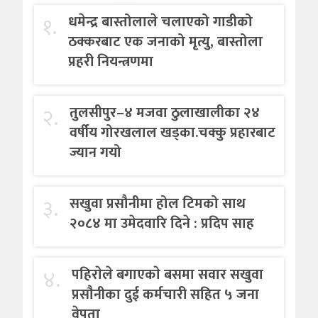
१.
धमेन्द्र बास्तोलाले चलाएको गाडीको
ठक्करबाट एक जनाको मृत्यु, बास्तोला
प्रहरी नियन्त्रणमा
२.
तुलसीपुर–४ मजवा ठुलाखालीका २४
वर्षीय गोरखलाल खड्का.चक्कु प्रहारबाट
ज्यान गयो
३.
सखुवा प्रसौनीमा होल टिमको साथ
२०८४ मा उमेदवारि दिने : प्रदिप साह
४.
पहिराेले बगाएकाे बसमा सवार सखुवा
प्रसाैनीका दुई कर्मचारी सहित ५ जना
वेपता