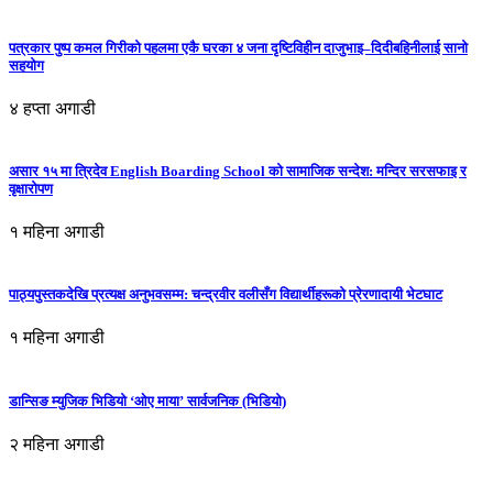
पत्रकार पुष्प कमल गिरीको पहलमा एकै घरका ४ जना दृष्टिविहीन दाजुभाइ–दिदीबहिनीलाई सानो
सहयोग
४ हप्ता अगाडी
असार १५ मा त्रिदेव English Boarding School को सामाजिक सन्देश: मन्दिर सरसफाइ र
वृक्षारोपण
१ महिना अगाडी
पाठ्यपुस्तकदेखि प्रत्यक्ष अनुभवसम्म: चन्द्रवीर वलीसँग विद्यार्थीहरूको प्रेरणादायी भेटघाट
१ महिना अगाडी
डान्सिङ म्युजिक भिडियो ‘ओए माया’ सार्वजनिक (भिडियो)
२ महिना अगाडी