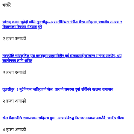
भर्खरै
सांसद कमल सुवेदी भोलि तुलसीपुर–३ राम्रीस्थित नर्सिङ भैरव मन्दिरमा, स्थानीय समस्या र
विकासका विषयमा भेटघाट हुने
२ हप्ता अगाडी
नवज्योति सांस्कृतिक युवा क्लबद्वारा सहाराविहीन दुई बालकलाई खाद्यान्न र नगद सहयोग, थप
सहयोगका लागि अपिल
२ हप्ता अगाडी
तुलसीपुर–८ बुटेनियामा लत्रिएको पोल–तारको समस्या दुर्गा डाँगीको पहलमा समाधान
२ हप्ता अगाडी
खेल मैदानदेखि समाजसम्म सक्रिय युवा : अन्यायविरुद्ध निरन्तर आवाज उठाउँदै: सन्दीप गौतम
४ हप्ता अगाडी