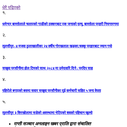
धेरै पढिएको
१.
धमेन्द्र बास्तोलाले चलाएको गाडीको ठक्करबाट एक जनाको मृत्यु, बास्तोला प्रहरी नियन्त्रणमा
२.
तुलसीपुर–४ मजवा ठुलाखालीका २४ वर्षीय गोरखलाल खड्का.चक्कु प्रहारबाट ज्यान गयो
३.
सखुवा प्रसौनीमा होल टिमको साथ २०८४ मा उमेदवारि दिने : प्रदिप साह
४.
पहिराेले बगाएकाे बसमा सवार सखुवा प्रसाैनीका दुई कर्मचारी सहित ५ जना वेपता
५.
तुलसीपुर ३ शिरखोलामा सडेको अवस्थामा भेटिएको शवको पहिचान खुल्यो
राप्ती सञ्चार अनलाइन खबर प्रालि द्वारा संचालित