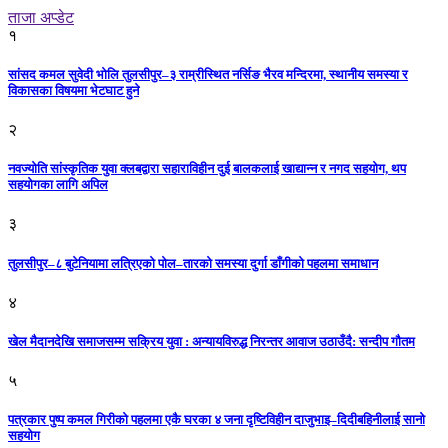
ताजा अप्डेट
१
सांसद कमल सुवेदी भोलि तुलसीपुर–३ राम्रीस्थित नर्सिङ भैरव मन्दिरमा, स्थानीय समस्या र
विकासका विषयमा भेटघाट हुने
२
नवज्योति सांस्कृतिक युवा क्लबद्वारा सहाराविहीन दुई बालकलाई खाद्यान्न र नगद सहयोग, थप
सहयोगका लागि अपिल
३
तुलसीपुर–८ बुटेनियामा लत्रिएको पोल–तारको समस्या दुर्गा डाँगीको पहलमा समाधान
४
खेल मैदानदेखि समाजसम्म सक्रिय युवा : अन्यायविरुद्ध निरन्तर आवाज उठाउँदै: सन्दीप गौतम
५
पत्रकार पुष्प कमल गिरीको पहलमा एकै घरका ४ जना दृष्टिविहीन दाजुभाइ–दिदीबहिनीलाई सानो
सहयोग