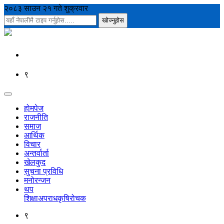
२०८३ साउन २१ गते शुक्रवार
९
होमपेज
राजनीति
समाज
आर्थिक
विचार
अन्तर्वार्ता
खेलकुद
सुचना प्रविधि
मनोरन्जन
थप
शिक्षा
अपराध
कृषि
रोचक
९