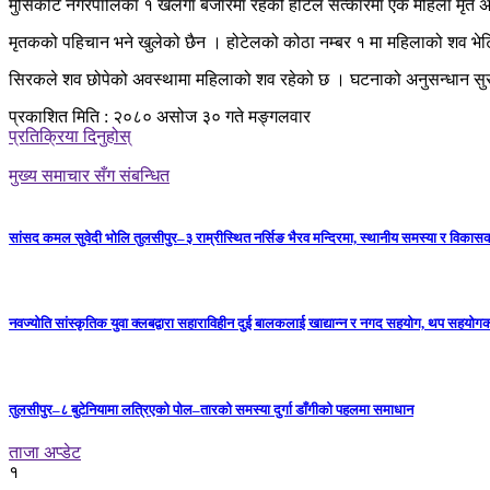
मुसिकोट नगरपालिका १ खलंगा बजारमा रहेको होटेल सत्कारमा एक महिला मृत अव
मृतकको पहिचान भने खुलेको छैन । होटेलको कोठा नम्बर १ मा महिलाको शव भे
सिरकले शव छोपेको अवस्थामा महिलाको शव रहेको छ । घटनाको अनुसन्धान सुर
प्रकाशित मिति : २०८० असोज ३० गते मङ्गलवार
प्रतिक्रिया दिनुहोस्
मुख्य समाचार सँग संबन्धित
सांसद कमल सुवेदी भोलि तुलसीपुर–३ राम्रीस्थित नर्सिङ भैरव मन्दिरमा, स्थानीय समस्या र विकासक
नवज्योति सांस्कृतिक युवा क्लबद्वारा सहाराविहीन दुई बालकलाई खाद्यान्न र नगद सहयोग, थप सहयो
तुलसीपुर–८ बुटेनियामा लत्रिएको पोल–तारको समस्या दुर्गा डाँगीको पहलमा समाधान
ताजा अप्डेट
१