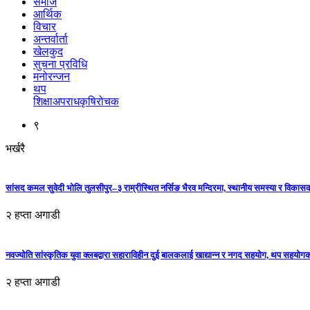
समाज
आर्थिक
विचार
अन्तर्वार्ता
खेलकुद
सुचना प्रविधि
मनोरन्जन
थप
शिक्षा
अपराध
कृषि
रोचक
९
भर्खरै
सांसद कमल सुवेदी भोलि तुलसीपुर–३ राम्रीस्थित नर्सिङ भैरव मन्दिरमा, स्थानीय समस्या र विकासक
२ हप्ता अगाडी
नवज्योति सांस्कृतिक युवा क्लबद्वारा सहाराविहीन दुई बालकलाई खाद्यान्न र नगद सहयोग, थप सहयो
२ हप्ता अगाडी