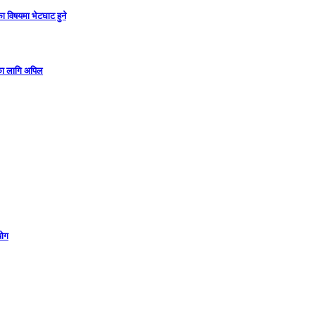
ा विषयमा भेटघाट हुने
गका लागि अपिल
योग