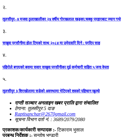
२.
तुलसीपुर–४ मजवा ठुलाखालीका २४ वर्षीय गोरखलाल खड्का.चक्कु प्रहारबाट ज्यान गयो
३.
सखुवा प्रसौनीमा होल टिमको साथ २०८४ मा उमेदवारि दिने : प्रदिप साह
४.
पहिराेले बगाएकाे बसमा सवार सखुवा प्रसाैनीका दुई कर्मचारी सहित ५ जना वेपता
५.
तुलसीपुर ३ शिरखोलामा सडेको अवस्थामा भेटिएको शवको पहिचान खुल्यो
राप्ती सञ्चार अनलाइन खबर प्रालि द्वारा संचालित
ठेगाना: तुलसीपुर 5 दाङ
Raptisanchar@2670gmail.com
सूचना विभाग दर्ता नं. : 3689/2079/2080
प्रकाशक/कार्यकारी सम्पादक :-
टिकाराम भुसाल
प्रबन्ध निर्देशक :-
सन्तोष भण्डारी