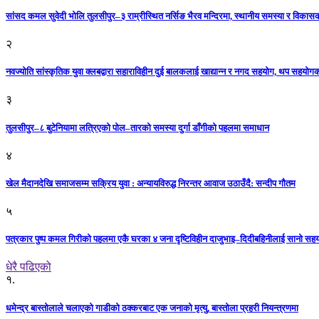
सांसद कमल सुवेदी भोलि तुलसीपुर–३ राम्रीस्थित नर्सिङ भैरव मन्दिरमा, स्थानीय समस्या र विकासक
२
नवज्योति सांस्कृतिक युवा क्लबद्वारा सहाराविहीन दुई बालकलाई खाद्यान्न र नगद सहयोग, थप सहयो
३
तुलसीपुर–८ बुटेनियामा लत्रिएको पोल–तारको समस्या दुर्गा डाँगीको पहलमा समाधान
४
खेल मैदानदेखि समाजसम्म सक्रिय युवा : अन्यायविरुद्ध निरन्तर आवाज उठाउँदै: सन्दीप गौतम
५
पत्रकार पुष्प कमल गिरीको पहलमा एकै घरका ४ जना दृष्टिविहीन दाजुभाइ–दिदीबहिनीलाई सानो सह
धेरै पढिएको
१.
धमेन्द्र बास्तोलाले चलाएको गाडीको ठक्करबाट एक जनाको मृत्यु, बास्तोला प्रहरी नियन्त्रणमा