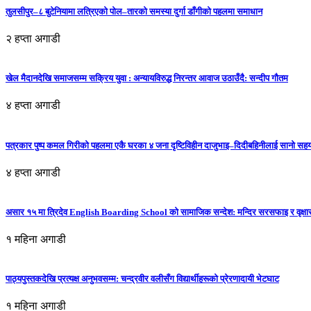
तुलसीपुर–८ बुटेनियामा लत्रिएको पोल–तारको समस्या दुर्गा डाँगीको पहलमा समाधान
२ हप्ता अगाडी
खेल मैदानदेखि समाजसम्म सक्रिय युवा : अन्यायविरुद्ध निरन्तर आवाज उठाउँदै: सन्दीप गौतम
४ हप्ता अगाडी
पत्रकार पुष्प कमल गिरीको पहलमा एकै घरका ४ जना दृष्टिविहीन दाजुभाइ–दिदीबहिनीलाई सानो सह
४ हप्ता अगाडी
असार १५ मा त्रिदेव English Boarding School को सामाजिक सन्देश: मन्दिर सरसफाइ र वृक्षा
१ महिना अगाडी
पाठ्यपुस्तकदेखि प्रत्यक्ष अनुभवसम्म: चन्द्रवीर वलीसँग विद्यार्थीहरूको प्रेरणादायी भेटघाट
१ महिना अगाडी