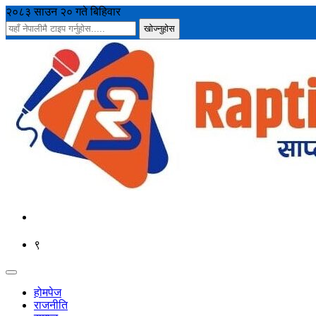
२०८३ साउन २० गते बिहिवार
९
होमपेज
राजनीति