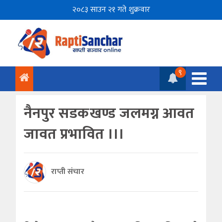
२०८३ साउन २१ गते शुक्रवार
९
नैनपुर सडकखण्ड जलमग्न आवत
जावत प्रभावित ।।।
राप्ती संचार