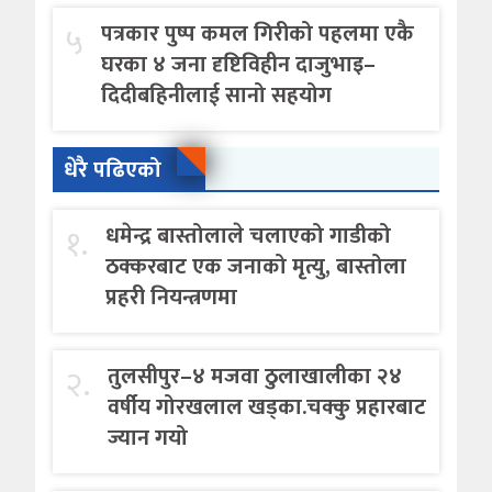
५
पत्रकार पुष्प कमल गिरीको पहलमा एकै
घरका ४ जना दृष्टिविहीन दाजुभाइ–
दिदीबहिनीलाई सानो सहयोग
धेरै पढिएको
१.
धमेन्द्र बास्तोलाले चलाएको गाडीको
ठक्करबाट एक जनाको मृत्यु, बास्तोला
प्रहरी नियन्त्रणमा
२.
तुलसीपुर–४ मजवा ठुलाखालीका २४
वर्षीय गोरखलाल खड्का.चक्कु प्रहारबाट
ज्यान गयो