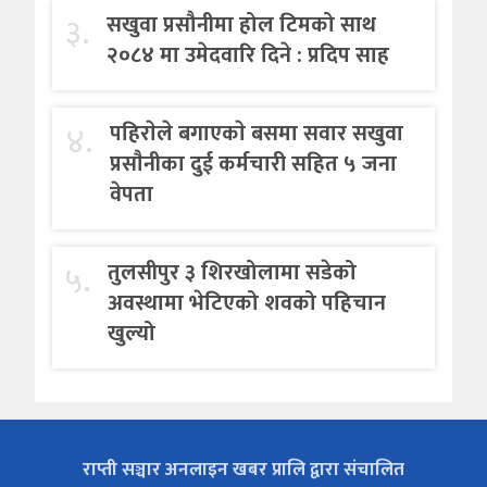
३.
सखुवा प्रसौनीमा होल टिमको साथ
२०८४ मा उमेदवारि दिने : प्रदिप साह
४.
पहिराेले बगाएकाे बसमा सवार सखुवा
प्रसाैनीका दुई कर्मचारी सहित ५ जना
वेपता
५.
तुलसीपुर ३ शिरखोलामा सडेको
अवस्थामा भेटिएको शवको पहिचान
खुल्यो
राप्ती सञ्चार अनलाइन खबर प्रालि द्वारा संचालित