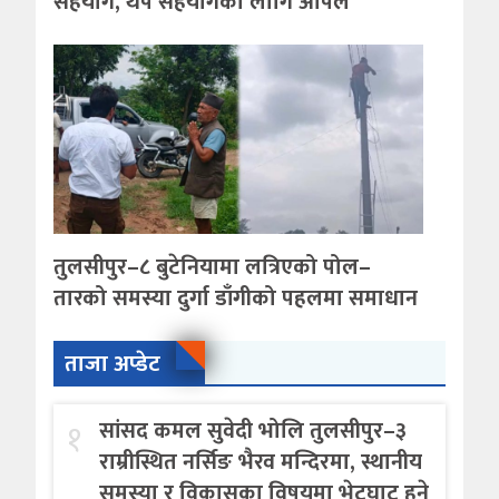
सहयोग, थप सहयोगका लागि अपिल
तुलसीपुर–८ बुटेनियामा लत्रिएको पोल–
तारको समस्या दुर्गा डाँगीको पहलमा समाधान
ताजा अप्डेट
१
सांसद कमल सुवेदी भोलि तुलसीपुर–३
राम्रीस्थित नर्सिङ भैरव मन्दिरमा, स्थानीय
समस्या र विकासका विषयमा भेटघाट हुने