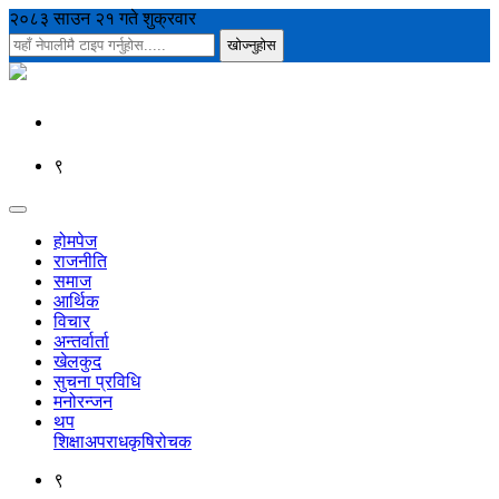
२०८३ साउन २१ गते शुक्रवार
९
होमपेज
राजनीति
समाज
आर्थिक
विचार
अन्तर्वार्ता
खेलकुद
सुचना प्रविधि
मनोरन्जन
थप
शिक्षा
अपराध
कृषि
रोचक
९