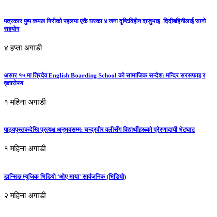
पत्रकार पुष्प कमल गिरीको पहलमा एकै घरका ४ जना दृष्टिविहीन दाजुभाइ–दिदीबहिनीलाई सानो
सहयोग
४ हप्ता अगाडी
असार १५ मा त्रिदेव English Boarding School को सामाजिक सन्देश: मन्दिर सरसफाइ र
वृक्षारोपण
१ महिना अगाडी
पाठ्यपुस्तकदेखि प्रत्यक्ष अनुभवसम्म: चन्द्रवीर वलीसँग विद्यार्थीहरूको प्रेरणादायी भेटघाट
१ महिना अगाडी
डान्सिङ म्युजिक भिडियो ‘ओए माया’ सार्वजनिक (भिडियो)
२ महिना अगाडी