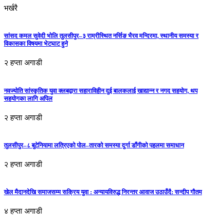
भर्खरै
सांसद कमल सुवेदी भोलि तुलसीपुर–३ राम्रीस्थित नर्सिङ भैरव मन्दिरमा, स्थानीय समस्या र
विकासका विषयमा भेटघाट हुने
२ हप्ता अगाडी
नवज्योति सांस्कृतिक युवा क्लबद्वारा सहाराविहीन दुई बालकलाई खाद्यान्न र नगद सहयोग, थप
सहयोगका लागि अपिल
२ हप्ता अगाडी
तुलसीपुर–८ बुटेनियामा लत्रिएको पोल–तारको समस्या दुर्गा डाँगीको पहलमा समाधान
२ हप्ता अगाडी
खेल मैदानदेखि समाजसम्म सक्रिय युवा : अन्यायविरुद्ध निरन्तर आवाज उठाउँदै: सन्दीप गौतम
४ हप्ता अगाडी