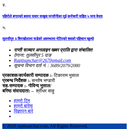
४.
पहिराेले बगाएकाे बसमा सवार सखुवा प्रसाैनीका दुई कर्मचारी सहित ५ जना वेपता
५.
तुलसीपुर ३ शिरखोलामा सडेको अवस्थामा भेटिएको शवको पहिचान खुल्यो
राप्ती सञ्चार अनलाइन खबर प्रालि द्वारा संचालित
ठेगाना: तुलसीपुर 5 दाङ
Raptisanchar@2670gmail.com
सूचना विभाग दर्ता नं. : 3689/2079/2080
प्रकाशक/कार्यकारी सम्पादक :-
टिकाराम भुसाल
प्रबन्ध निर्देशक :-
सन्तोष भण्डारी
सह-सम्पादक :- गोविन्द भुसाल/
बरिष्ठ संवाददाता: –
श्रीधर साहु
हाम्रो टिम
हाम्रो बारेमा
विज्ञापन बारे
©
2026 raptisanchar.com, All Rights Reserved.