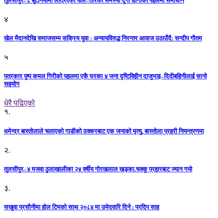
तुलसीपुर–८ बुटेनियामा लत्रिएको पोल–तारको समस्या दुर्गा डाँगीको पहलमा समाधान
४
खेल मैदानदेखि समाजसम्म सक्रिय युवा : अन्यायविरुद्ध निरन्तर आवाज उठाउँदै: सन्दीप गौतम
५
पत्रकार पुष्प कमल गिरीको पहलमा एकै घरका ४ जना दृष्टिविहीन दाजुभाइ–दिदीबहिनीलाई सानो
सहयोग
धेरै पढिएको
१.
धमेन्द्र बास्तोलाले चलाएको गाडीको ठक्करबाट एक जनाको मृत्यु, बास्तोला प्रहरी नियन्त्रणमा
२.
तुलसीपुर–४ मजवा ठुलाखालीका २४ वर्षीय गोरखलाल खड्का.चक्कु प्रहारबाट ज्यान गयो
३.
सखुवा प्रसौनीमा होल टिमको साथ २०८४ मा उमेदवारि दिने : प्रदिप साह