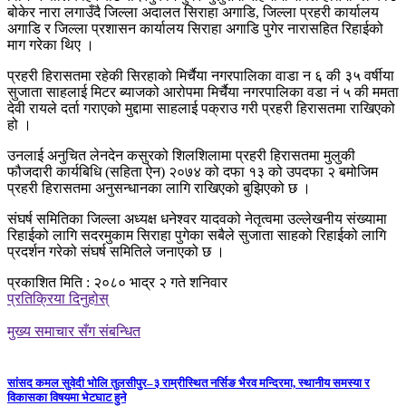
बोकेर नारा लगाउँदै जिल्ला अदालत सिराहा अगाडि, जिल्ला प्रहरी कार्यालय
अगाडि र जिल्ला प्रशासन कार्यालय सिराहा अगाडि पुगेर नारासहित रिहाईको
माग गरेका थिए ।
प्रहरी हिरासतमा रहेकी सिरहाको मिर्चैया नगरपालिका वाडा न ६ की ३५ वर्षीया
सुजाता साहलाई मिटर ब्याजको आरोपमा मिर्चैया नगरपालिका वडा नं ५ की ममता
देवी रायले दर्ता गराएको मुद्दामा साहलाई पक्राउ गरी प्रहरी हिरासतमा राखिएको
हो ।
उनलाई अनुचित लेनदेन कसुरको शिलशिलामा प्रहरी हिरासतमा मुलुकी
फौजदारी कार्यबिधि (सहिता ऐन) २०७४ को दफा १३ को उपदफा २ बमोजिम
प्रहरी हिरासतमा अनुसन्धानका लागि राखिएको बुझिएको छ ।
संघर्ष समितिका जिल्ला अध्यक्ष धनेश्वर यादवको नेतृत्वमा उल्लेखनीय संख्यामा
रिहाईको लागि सदरमुकाम सिराहा पुगेका सबैले सुजाता साहको रिहाईको लागि
प्रदर्शन गरेको संघर्ष समितिले जनाएको छ ।
प्रकाशित मिति : २०८० भाद्र २ गते शनिवार
प्रतिक्रिया दिनुहोस्
मुख्य समाचार सँग संबन्धित
सांसद कमल सुवेदी भोलि तुलसीपुर–३ राम्रीस्थित नर्सिङ भैरव मन्दिरमा, स्थानीय समस्या र
विकासका विषयमा भेटघाट हुने