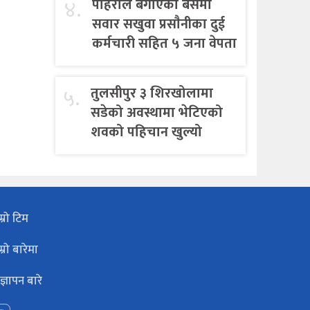
४.
पहिराेले बगाएकाे बसमा
सवार सखुवा प्रसाैनीका दुई
कर्मचारी सहित ५ जना वेपता
५.
तुलसीपुर ३ शिरखोलामा
सडेको अवस्थामा भेटिएको
शवको पहिचान खुल्यो
म्रो टिम
म्रो बारेमा
ज्ञापन बारे