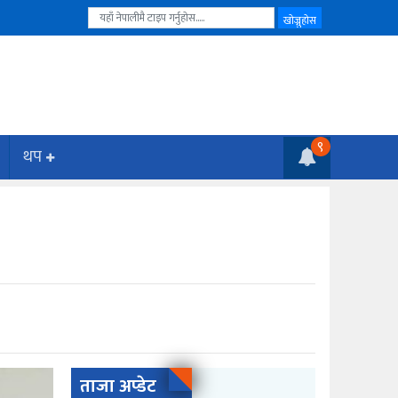
९
थप
ताजा अप्डेट