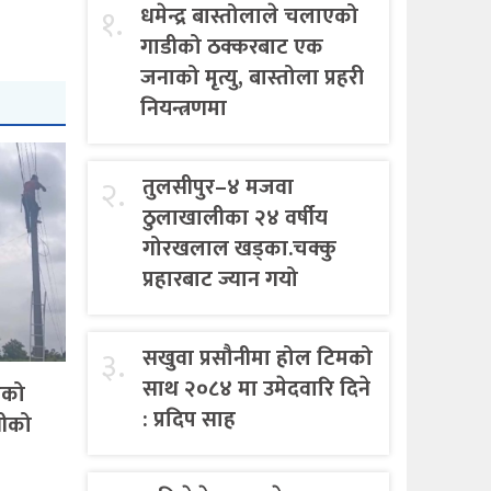
१.
धमेन्द्र बास्तोलाले चलाएको
गाडीको ठक्करबाट एक
जनाको मृत्यु, बास्तोला प्रहरी
नियन्त्रणमा
२.
तुलसीपुर–४ मजवा
ठुलाखालीका २४ वर्षीय
गोरखलाल खड्का.चक्कु
प्रहारबाट ज्यान गयो
३.
सखुवा प्रसौनीमा होल टिमको
साथ २०८४ मा उमेदवारि दिने
एको
: प्रदिप साह
गीको