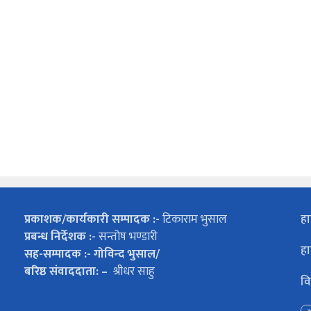
प्रकाशक/कार्यकारी सम्पादक :-
टिकाराम भुसाल
हा
प्रबन्ध निर्देशक :-
सन्तोष भण्डारी
हा
सह-सम्पादक :- गोविन्द भुसाल/
बरिष्ठ संवाददाता: –
श्रीधर साहु
वि