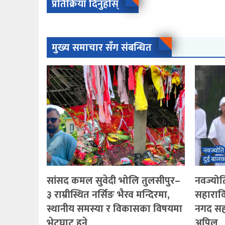
प्रतिक्रिया दिनुहोस्
मुख्य समाचार सँग संबन्धित
सांसद कमल सुवेदी भोलि तुलसीपुर–
नवज्योति
३ राम्रीस्थित नर्सिङ भैरव मन्दिरमा,
सहारावि
स्थानीय समस्या र विकासका विषयमा
नगद सह
भेटघाट हुने
अपिल