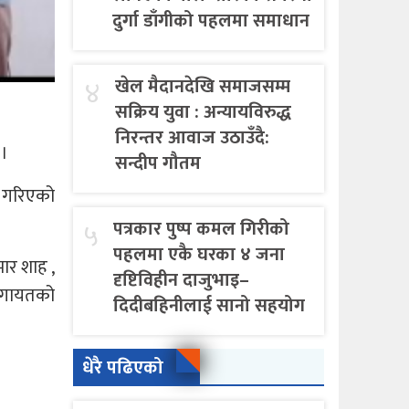
दुर्गा डाँगीको पहलमा समाधान
४
खेल मैदानदेखि समाजसम्म
सक्रिय युवा : अन्यायविरुद्ध
निरन्तर आवाज उठाउँदै:
 ।
सन्दीप गौतम
ई गरिएको
५
पत्रकार पुष्प कमल गिरीको
पहलमा एकै घरका ४ जना
मार शाह ,
दृष्टिविहीन दाजुभाइ–
ी लगायतको
दिदीबहिनीलाई सानो सहयोग
धेरै पढिएको