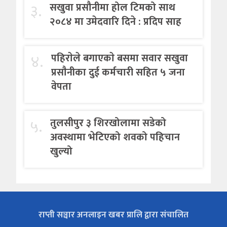
३.
सखुवा प्रसौनीमा होल टिमको साथ
२०८४ मा उमेदवारि दिने : प्रदिप साह
४.
पहिराेले बगाएकाे बसमा सवार सखुवा
प्रसाैनीका दुई कर्मचारी सहित ५ जना
वेपता
५.
तुलसीपुर ३ शिरखोलामा सडेको
अवस्थामा भेटिएको शवको पहिचान
खुल्यो
राप्ती सञ्चार अनलाइन खबर प्रालि द्वारा संचालित