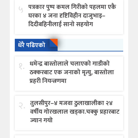
५
पत्रकार पुष्प कमल गिरीको पहलमा एकै
घरका ४ जना दृष्टिविहीन दाजुभाइ–
दिदीबहिनीलाई सानो सहयोग
धेरै पढिएको
१.
धमेन्द्र बास्तोलाले चलाएको गाडीको
ठक्करबाट एक जनाको मृत्यु, बास्तोला
प्रहरी नियन्त्रणमा
२.
तुलसीपुर–४ मजवा ठुलाखालीका २४
वर्षीय गोरखलाल खड्का.चक्कु प्रहारबाट
ज्यान गयो