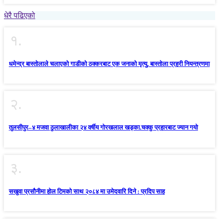
धेरै पढिएको
१.
धमेन्द्र बास्तोलाले चलाएको गाडीको ठक्करबाट एक जनाको मृत्यु, बास्तोला प्रहरी नियन्त्रणमा
२.
तुलसीपुर–४ मजवा ठुलाखालीका २४ वर्षीय गोरखलाल खड्का.चक्कु प्रहारबाट ज्यान गयो
३.
सखुवा प्रसौनीमा होल टिमको साथ २०८४ मा उमेदवारि दिने : प्रदिप साह