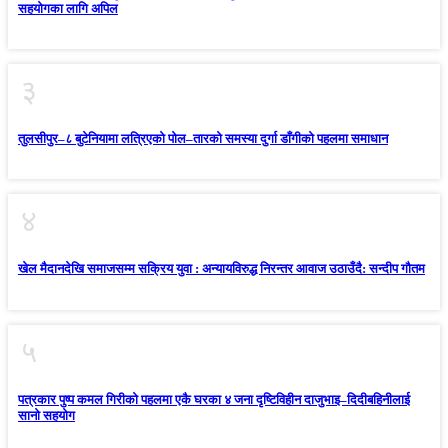
सहयोगका लागि अपिल
३
तुलसीपुर–८ बुटेनियामा लत्रिएको पोल–तारको समस्या दुर्गा डाँगीको पहलमा समाधान
४
खेल मैदानदेखि समाजसम्म सक्रिय युवा : अन्यायविरुद्ध निरन्तर आवाज उठाउँदै: सन्दीप गौतम
५
पत्रकार पुष्प कमल गिरीको पहलमा एकै घरका ४ जना दृष्टिविहीन दाजुभाइ–दिदीबहिनीलाई
सानो सहयोग