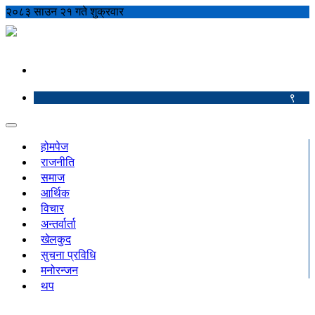
२०८३ साउन २१ गते शुक्रवार
९
होमपेज
राजनीति
समाज
आर्थिक
विचार
अन्तर्वार्ता
खेलकुद
सुचना प्रविधि
मनोरन्जन
थप
शिक्षा
अपराध
कृषि
रोचक