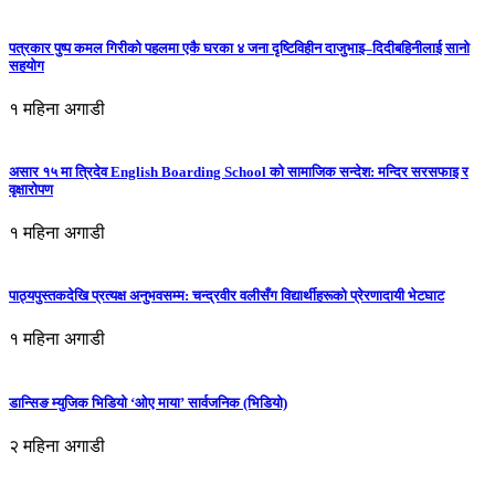
पत्रकार पुष्प कमल गिरीको पहलमा एकै घरका ४ जना दृष्टिविहीन दाजुभाइ–दिदीबहिनीलाई सानो
सहयोग
१ महिना अगाडी
असार १५ मा त्रिदेव English Boarding School को सामाजिक सन्देश: मन्दिर सरसफाइ र
वृक्षारोपण
१ महिना अगाडी
पाठ्यपुस्तकदेखि प्रत्यक्ष अनुभवसम्म: चन्द्रवीर वलीसँग विद्यार्थीहरूको प्रेरणादायी भेटघाट
१ महिना अगाडी
डान्सिङ म्युजिक भिडियो ‘ओए माया’ सार्वजनिक (भिडियो)
२ महिना अगाडी