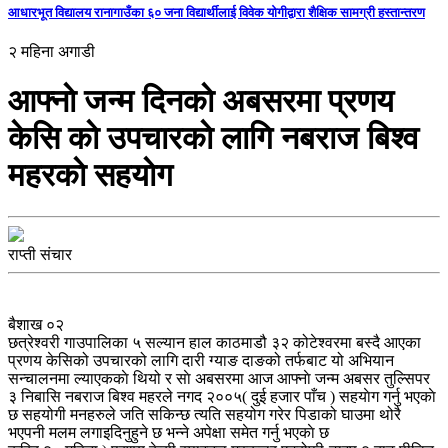
आधारभूत विद्यालय रानागाउँका ६० जना विद्यार्थीलाई विवेक योगीद्वारा शैक्षिक सामग्री हस्तान्तरण
२ महिना अगाडी
आफ्नाे जन्म दिनकाे अबसरमा प्रणय
केसि काे उपचारकाे लागि नबराज बिश्व
महरकाे सहयाेग
राप्ती संचार
बैशाख ०२
छत्रेश्वरी गाउपालिका ५ सल्यान हाल काठमाडौ ३२ कोटेश्वरमा बस्दै आएका
प्रणय केसिको उपचारको लागि दारी ग्याङ दाङको तर्फबाट यो अभियान
सन्चालनमा ल्याएककाे थियो र साे अबसरमा आज आफ्नाे जन्म अबसर तुल्सिपर
३ निबासि नबराज बिश्व महरले नगद २००५( दुई हजार पाँच ) सहयाेग गर्नु भएकाे
छ सहयोगी मनहरुले जति सकिन्छ त्यति सहयोग गरेर पिडाको घाउमा थोरै
भएपनी मलम लगाइदिनुहुने छ भन्ने अपेक्षा समेत गर्नु भएकाे छ