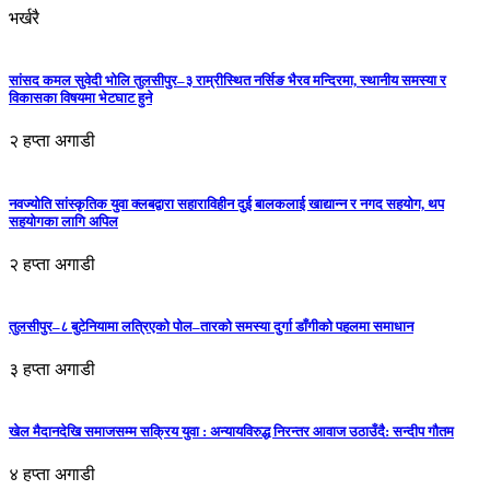
भर्खरै
सांसद कमल सुवेदी भोलि तुलसीपुर–३ राम्रीस्थित नर्सिङ भैरव मन्दिरमा, स्थानीय समस्या र
विकासका विषयमा भेटघाट हुने
२ हप्ता अगाडी
नवज्योति सांस्कृतिक युवा क्लबद्वारा सहाराविहीन दुई बालकलाई खाद्यान्न र नगद सहयोग, थप
सहयोगका लागि अपिल
२ हप्ता अगाडी
तुलसीपुर–८ बुटेनियामा लत्रिएको पोल–तारको समस्या दुर्गा डाँगीको पहलमा समाधान
३ हप्ता अगाडी
खेल मैदानदेखि समाजसम्म सक्रिय युवा : अन्यायविरुद्ध निरन्तर आवाज उठाउँदै: सन्दीप गौतम
४ हप्ता अगाडी