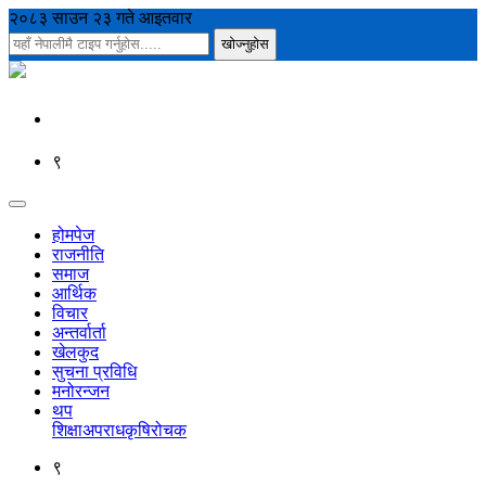
२०८३ साउन २३ गते आइतवार
९
होमपेज
राजनीति
समाज
आर्थिक
विचार
अन्तर्वार्ता
खेलकुद
सुचना प्रविधि
मनोरन्जन
थप
शिक्षा
अपराध
कृषि
रोचक
९