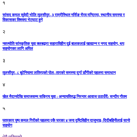
१
सांसद कमल सुवेदी भोलि तुलसीपुर–३ राम्रीस्थित नर्सिङ भैरव मन्दिरमा, स्थानीय समस्या र
विकासका विषयमा भेटघाट हुने
२
नवज्योति सांस्कृतिक युवा क्लबद्वारा सहाराविहीन दुई बालकलाई खाद्यान्न र नगद सहयोग, थप
सहयोगका लागि अपिल
३
तुलसीपुर–८ बुटेनियामा लत्रिएको पोल–तारको समस्या दुर्गा डाँगीको पहलमा समाधान
४
खेल मैदानदेखि समाजसम्म सक्रिय युवा : अन्यायविरुद्ध निरन्तर आवाज उठाउँदै: सन्दीप गौतम
५
पत्रकार पुष्प कमल गिरीको पहलमा एकै घरका ४ जना दृष्टिविहीन दाजुभाइ–दिदीबहिनीलाई सानो
सहयोग