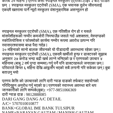
करिब २० महिना ) प्रणय केसी स्पाइनल मस्कुलर एट्रोफी-टाइप २ बाट पीडित
छन् । स्पाइनल मस्कुलर एट्रोफी (SMA), एक भयानक दुर्लभ जीवनलाई
एकदमै खतरामा पार्ने न्यूरो मस्कुलर वंशानुक्रमिक असन्तुलन हो
स्पाइनल मस्कुलर एट्रोफी (SMA), एक गतिशील रोग हो र यसले
मांसपेशीहरूको गम्भीर कमजोरी निम्त्याउँछ जसले गर्दा अशक्तता, मेरुदण्डको
स्कोलियोसिस र फोक्सोको कार्यमा गम्भीर रूपमा अवरोध उत्पन्न गरि
स्वासप्रश्वासमा बाधा पैदा गर्दछ l
२० महिनाको सानो बालक जीवनको यो पीडादायी अवस्थामा रहेका छन् l
स्पाइनल मस्कुलर एट्रोफी (SMA), एकदमै खर्चीलो हुन्छ र डाक्टरको सुझाब
अनुसार २७ करोड भन्दा बढी खर्च लाग्ने भनिएको छ र प्रणयको उपचार ४
महिनामा (बाबु 2 वर्ष पुग्दा सम्ममा) गर्नु पर्ने पनि डाक्टरहरूले जनाएका छन् l
परिवारले बिगत ६ महिना देखि आफूसँग भएको सबै लगानी गरि सकेका छन् l बुबा
बताउनु भयाे
प्रणय केसि काे उपचारको लागि दारी ग्याङ दाङको तर्फबाट सहयोगको
गरिदिनुहुन अनुरोध गर्नु भएकाे छ l प्रणयको स्वास्थ्य अवस्था बारे थप
जानकारीको लागि सम्पर्क(बुबा): +977-9851066369
दारी ग्याङ दाङ : 9812888085
DARI GANG DANG A/C DETAIL
A/C= 5707010010877
BANK=GLOBAL IME BANK TULSIPUR
NAME=NARAYAN GAUTAM / MANISH GAUTAM