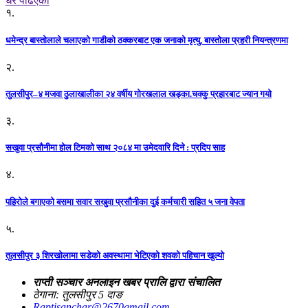
धेरै पढिएको
१.
धमेन्द्र बास्तोलाले चलाएको गाडीको ठक्करबाट एक जनाको मृत्यु, बास्तोला प्रहरी नियन्त्रणमा
२.
तुलसीपुर–४ मजवा ठुलाखालीका २४ वर्षीय गोरखलाल खड्का.चक्कु प्रहारबाट ज्यान गयो
३.
सखुवा प्रसौनीमा होल टिमको साथ २०८४ मा उमेदवारि दिने : प्रदिप साह
४.
पहिराेले बगाएकाे बसमा सवार सखुवा प्रसाैनीका दुई कर्मचारी सहित ५ जना वेपता
५.
तुलसीपुर ३ शिरखोलामा सडेको अवस्थामा भेटिएको शवको पहिचान खुल्यो
राप्ती सञ्चार अनलाइन खबर प्रालि द्वारा संचालित
ठेगाना: तुलसीपुर 5 दाङ
Raptisanchar@2670gmail.com