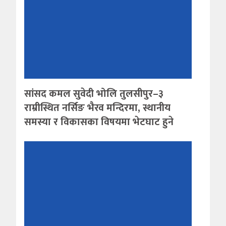
सांसद कमल सुवेदी भोलि तुलसीपुर–३
राम्रीस्थित नर्सिङ भैरव मन्दिरमा, स्थानीय
समस्या र विकासका विषयमा भेटघाट हुने