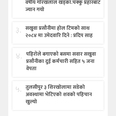
वर्षीय गोरखलाल खड्का.चक्कु प्रहारबाट
ज्यान गयो
३.
सखुवा प्रसौनीमा होल टिमको साथ
२०८४ मा उमेदवारि दिने : प्रदिप साह
४.
पहिराेले बगाएकाे बसमा सवार सखुवा
प्रसाैनीका दुई कर्मचारी सहित ५ जना
वेपता
५.
तुलसीपुर ३ शिरखोलामा सडेको
अवस्थामा भेटिएको शवको पहिचान
खुल्यो