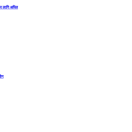
गका लागि अपिल
योग