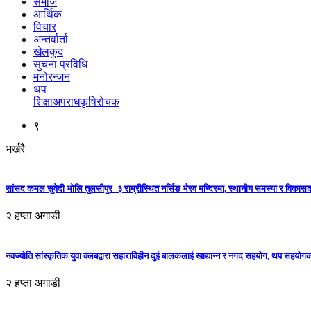
समाज
आर्थिक
विचार
अन्तर्वार्ता
खेलकुद
सुचना प्रविधि
मनोरन्जन
थप
शिक्षा
अपराध
कृषि
रोचक
९
भर्खरै
सांसद कमल सुवेदी भोलि तुलसीपुर–३ राम्रीस्थित नर्सिङ भैरव मन्दिरमा, स्थानीय समस्या र विकासक
२ हप्ता अगाडी
नवज्योति सांस्कृतिक युवा क्लबद्वारा सहाराविहीन दुई बालकलाई खाद्यान्न र नगद सहयोग, थप सहयो
२ हप्ता अगाडी