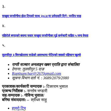
३.
सखुवा प्रसौनीमा होल टिमको साथ २०८४ मा उमेदवारि दिने : प्रदिप साह
४.
पहिराेले बगाएकाे बसमा सवार सखुवा प्रसाैनीका दुई कर्मचारी सहित ५ जना वेपता
५.
तुलसीपुर ३ शिरखोलामा सडेको अवस्थामा भेटिएको शवको पहिचान खुल्यो
राप्ती सञ्चार अनलाइन खबर प्रालि द्वारा संचालित
ठेगाना: तुलसीपुर 5 दाङ
Raptisanchar@2670gmail.com
सूचना विभाग दर्ता नं. : 3689/2079/2080
प्रकाशक/कार्यकारी सम्पादक :-
टिकाराम भुसाल
प्रबन्ध निर्देशक :-
सन्तोष भण्डारी
सह-सम्पादक :- गोविन्द भुसाल/
बरिष्ठ संवाददाता: –
श्रीधर साहु
हाम्रो टिम