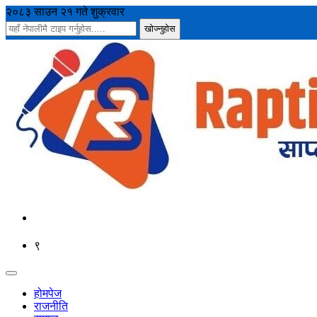
२०८३ साउन २१ गते शुक्रवार
९
होमपेज
राजनीति