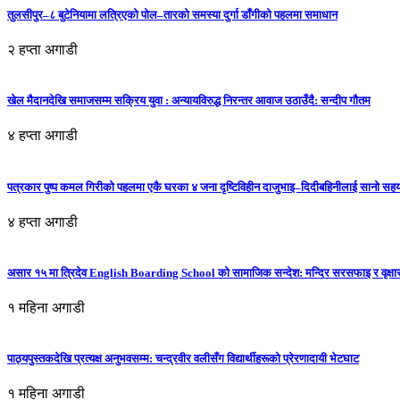
तुलसीपुर–८ बुटेनियामा लत्रिएको पोल–तारको समस्या दुर्गा डाँगीको पहलमा समाधान
२ हप्ता अगाडी
खेल मैदानदेखि समाजसम्म सक्रिय युवा : अन्यायविरुद्ध निरन्तर आवाज उठाउँदै: सन्दीप गौतम
४ हप्ता अगाडी
पत्रकार पुष्प कमल गिरीको पहलमा एकै घरका ४ जना दृष्टिविहीन दाजुभाइ–दिदीबहिनीलाई सानो सह
४ हप्ता अगाडी
असार १५ मा त्रिदेव English Boarding School को सामाजिक सन्देश: मन्दिर सरसफाइ र वृक्षा
१ महिना अगाडी
पाठ्यपुस्तकदेखि प्रत्यक्ष अनुभवसम्म: चन्द्रवीर वलीसँग विद्यार्थीहरूको प्रेरणादायी भेटघाट
१ महिना अगाडी