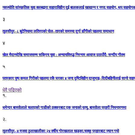
नवज्योति सांस्कृतिक युवा क्लबद्वारा सहाराविहीन दुई बालकलाई खाद्यान्न र नगद सहयोग, थप सहयो
३
तुलसीपुर–८ बुटेनियामा लत्रिएको पोल–तारको समस्या दुर्गा डाँगीको पहलमा समाधान
४
खेल मैदानदेखि समाजसम्म सक्रिय युवा : अन्यायविरुद्ध निरन्तर आवाज उठाउँदै: सन्दीप गौतम
५
पत्रकार पुष्प कमल गिरीको पहलमा एकै घरका ४ जना दृष्टिविहीन दाजुभाइ–दिदीबहिनीलाई सानो सह
धेरै पढिएको
१.
धमेन्द्र बास्तोलाले चलाएको गाडीको ठक्करबाट एक जनाको मृत्यु, बास्तोला प्रहरी नियन्त्रणमा
२.
तुलसीपुर–४ मजवा ठुलाखालीका २४ वर्षीय गोरखलाल खड्का.चक्कु प्रहारबाट ज्यान गयो