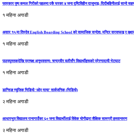
पत्रकार पुष्प कमल गिरीको पहलमा एकै घरका ४ जना दृष्टिविहीन दाजुभाइ–दिदीबहिनीलाई सानो सह
१ महिना अगाडी
असार १५ मा त्रिदेव English Boarding School को सामाजिक सन्देश: मन्दिर सरसफाइ र वृक्षा
१ महिना अगाडी
पाठ्यपुस्तकदेखि प्रत्यक्ष अनुभवसम्म: चन्द्रवीर वलीसँग विद्यार्थीहरूको प्रेरणादायी भेटघाट
१ महिना अगाडी
डान्सिङ म्युजिक भिडियो ‘ओए माया’ सार्वजनिक (भिडियो)
२ महिना अगाडी
आधारभूत विद्यालय रानागाउँका ६० जना विद्यार्थीलाई विवेक योगीद्वारा शैक्षिक सामग्री हस्तान्तरण
२ महिना अगाडी