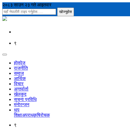
२०८३ साउन २३ गते आइतवार
९
होमपेज
राजनीति
समाज
आर्थिक
विचार
अन्तर्वार्ता
खेलकुद
सुचना प्रविधि
मनोरन्जन
थप
शिक्षा
अपराध
कृषि
रोचक
९