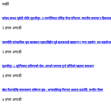
भर्खरै
सांसद कमल सुवेदी भोलि तुलसीपुर–३ राम्रीस्थित नर्सिङ भैरव मन्दिरमा, स्थानीय समस्या र विकासक
२ हप्ता अगाडी
नवज्योति सांस्कृतिक युवा क्लबद्वारा सहाराविहीन दुई बालकलाई खाद्यान्न र नगद सहयोग, थप सहयो
२ हप्ता अगाडी
तुलसीपुर–८ बुटेनियामा लत्रिएको पोल–तारको समस्या दुर्गा डाँगीको पहलमा समाधान
३ हप्ता अगाडी
खेल मैदानदेखि समाजसम्म सक्रिय युवा : अन्यायविरुद्ध निरन्तर आवाज उठाउँदै: सन्दीप गौतम
४ हप्ता अगाडी