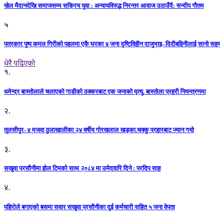
खेल मैदानदेखि समाजसम्म सक्रिय युवा : अन्यायविरुद्ध निरन्तर आवाज उठाउँदै: सन्दीप गौतम
५
पत्रकार पुष्प कमल गिरीको पहलमा एकै घरका ४ जना दृष्टिविहीन दाजुभाइ–दिदीबहिनीलाई सानो सह
धेरै पढिएको
१.
धमेन्द्र बास्तोलाले चलाएको गाडीको ठक्करबाट एक जनाको मृत्यु, बास्तोला प्रहरी नियन्त्रणमा
२.
तुलसीपुर–४ मजवा ठुलाखालीका २४ वर्षीय गोरखलाल खड्का.चक्कु प्रहारबाट ज्यान गयो
३.
सखुवा प्रसौनीमा होल टिमको साथ २०८४ मा उमेदवारि दिने : प्रदिप साह
४.
पहिराेले बगाएकाे बसमा सवार सखुवा प्रसाैनीका दुई कर्मचारी सहित ५ जना वेपता