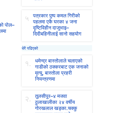
पत्रकार पुष्प कमल गिरीको
५
पहलमा एकै घरका ४ जना
एको पोल–
दृष्टिविहीन दाजुभाइ–
हलमा
दिदीबहिनीलाई सानो सहयोग
धेरै पढिएको
धमेन्द्र बास्तोलाले चलाएको
१.
गाडीको ठक्करबाट एक जनाको
मृत्यु, बास्तोला प्रहरी
नियन्त्रणमा
तुलसीपुर–४ मजवा
२.
ठुलाखालीका २४ वर्षीय
गोरखलाल खड्का.चक्कु