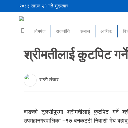
२०८३ साउन २१ गते शुक्रवार
होमपेज
राजनीति
समाज
आर्थिक
वि
श्रीमतीलाई कुटपिट गर्न
राप्ती संचार
दाङको तुलसीपुरमा श्रीमतीलाई कुटपिट गर्ने श
उपमहानगरपालिका –१७ बनकट्टी निवासी मेघ बहादुर