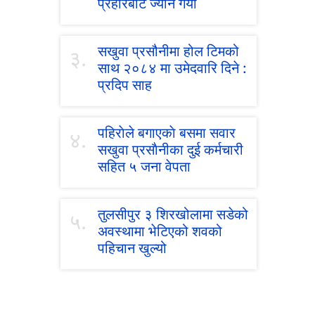
प्रहारबाट ज्यान गयो
सखुवा प्रसौनीमा होल टिमको
३.
साथ २०८४ मा उमेदवारि दिने :
प्रदिप साह
पहिराेले बगाएकाे बसमा सवार
४.
सखुवा प्रसाैनीका दुई कर्मचारी
सहित ५ जना वेपता
तुलसीपुर ३ शिरखोलामा सडेको
५.
अवस्थामा भेटिएको शवको
पहिचान खुल्यो