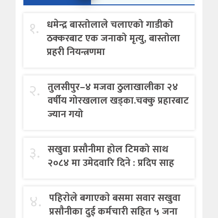
१.
धमेन्द्र बास्तोलाले चलाएको गाडीको
ठक्करबाट एक जनाको मृत्यु, बास्तोला
प्रहरी नियन्त्रणमा
२.
तुलसीपुर–४ मजवा ठुलाखालीका २४
वर्षीय गोरखलाल खड्का.चक्कु प्रहारबाट
ज्यान गयो
३.
सखुवा प्रसौनीमा होल टिमको साथ
२०८४ मा उमेदवारि दिने : प्रदिप साह
४.
पहिराेले बगाएकाे बसमा सवार सखुवा
प्रसाैनीका दुई कर्मचारी सहित ५ जना