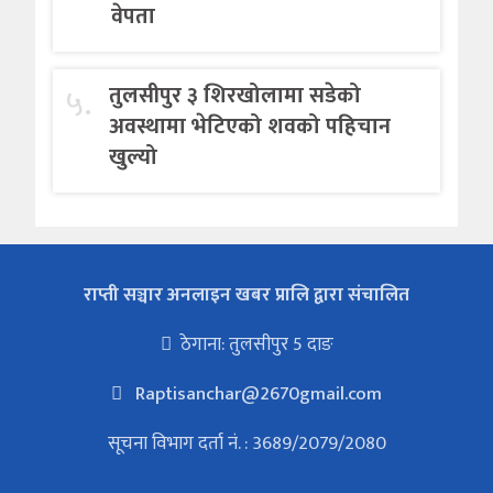
वेपता
५.
तुलसीपुर ३ शिरखोलामा सडेको
अवस्थामा भेटिएको शवको पहिचान
खुल्यो
राप्ती सञ्चार अनलाइन खबर प्रालि द्वारा संचालित
ठेगाना: तुलसीपुर 5 दाङ
Raptisanchar@2670gmail.com
सूचना विभाग दर्ता नं. : 3689/2079/2080