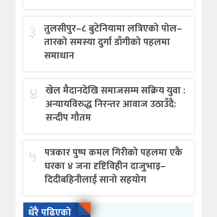
३
तुलसीपुर–८ बुटेनियामा लत्रिएको पोल–
तारको समस्या दुर्गा डाँगीको पहलमा
समाधान
४
खेल मैदानदेखि समाजसम्म सक्रिय युवा :
अन्यायविरुद्ध निरन्तर आवाज उठाउँदै:
सन्दीप गौतम
५
पत्रकार पुष्प कमल गिरीको पहलमा एकै
घरका ४ जना दृष्टिविहीन दाजुभाइ–
दिदीबहिनीलाई सानो सहयोग
धेरै पढिएको