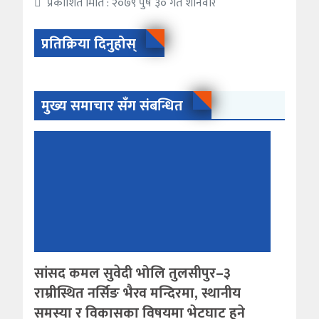
प्रकाशित मिति : २०७९ पुष ३० गते शनिवार
प्रतिक्रिया दिनुहोस्
मुख्य समाचार सँग संबन्धित
सांसद कमल सुवेदी भोलि तुलसीपुर–३
राम्रीस्थित नर्सिङ भैरव मन्दिरमा, स्थानीय
समस्या र विकासका विषयमा भेटघाट हुने