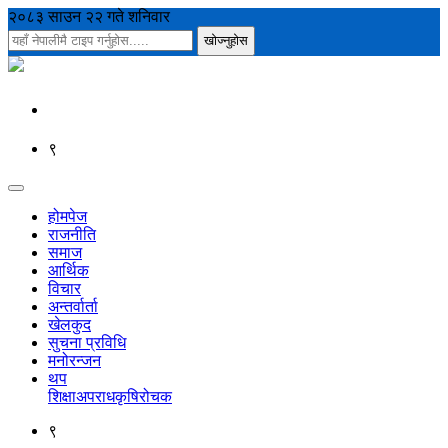
२०८३ साउन २२ गते शनिवार
९
होमपेज
राजनीति
समाज
आर्थिक
विचार
अन्तर्वार्ता
खेलकुद
सुचना प्रविधि
मनोरन्जन
थप
शिक्षा
अपराध
कृषि
रोचक
९