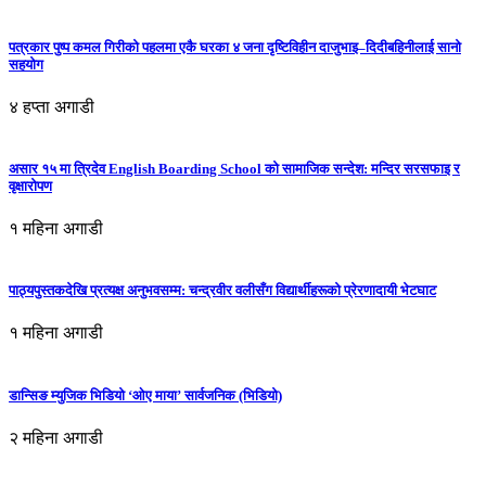
पत्रकार पुष्प कमल गिरीको पहलमा एकै घरका ४ जना दृष्टिविहीन दाजुभाइ–दिदीबहिनीलाई सानो
सहयोग
४ हप्ता अगाडी
असार १५ मा त्रिदेव English Boarding School को सामाजिक सन्देश: मन्दिर सरसफाइ र
वृक्षारोपण
१ महिना अगाडी
पाठ्यपुस्तकदेखि प्रत्यक्ष अनुभवसम्म: चन्द्रवीर वलीसँग विद्यार्थीहरूको प्रेरणादायी भेटघाट
१ महिना अगाडी
डान्सिङ म्युजिक भिडियो ‘ओए माया’ सार्वजनिक (भिडियो)
२ महिना अगाडी