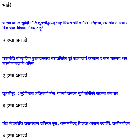
भर्खरै
सांसद कमल सुवेदी भोलि तुलसीपुर–३ राम्रीस्थित नर्सिङ भैरव मन्दिरमा, स्थानीय समस्या र
विकासका विषयमा भेटघाट हुने
२ हप्ता अगाडी
नवज्योति सांस्कृतिक युवा क्लबद्वारा सहाराविहीन दुई बालकलाई खाद्यान्न र नगद सहयोग, थप
सहयोगका लागि अपिल
२ हप्ता अगाडी
तुलसीपुर–८ बुटेनियामा लत्रिएको पोल–तारको समस्या दुर्गा डाँगीको पहलमा समाधान
३ हप्ता अगाडी
खेल मैदानदेखि समाजसम्म सक्रिय युवा : अन्यायविरुद्ध निरन्तर आवाज उठाउँदै: सन्दीप गौतम
४ हप्ता अगाडी