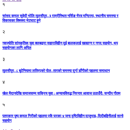
१
सांसद कमल सुवेदी भोलि तुलसीपुर–३ राम्रीस्थित नर्सिङ भैरव मन्दिरमा, स्थानीय समस्या र
विकासका विषयमा भेटघाट हुने
२
नवज्योति सांस्कृतिक युवा क्लबद्वारा सहाराविहीन दुई बालकलाई खाद्यान्न र नगद सहयोग, थप
सहयोगका लागि अपिल
३
तुलसीपुर–८ बुटेनियामा लत्रिएको पोल–तारको समस्या दुर्गा डाँगीको पहलमा समाधान
४
खेल मैदानदेखि समाजसम्म सक्रिय युवा : अन्यायविरुद्ध निरन्तर आवाज उठाउँदै: सन्दीप गौतम
५
पत्रकार पुष्प कमल गिरीको पहलमा एकै घरका ४ जना दृष्टिविहीन दाजुभाइ–दिदीबहिनीलाई सानो
सहयोग