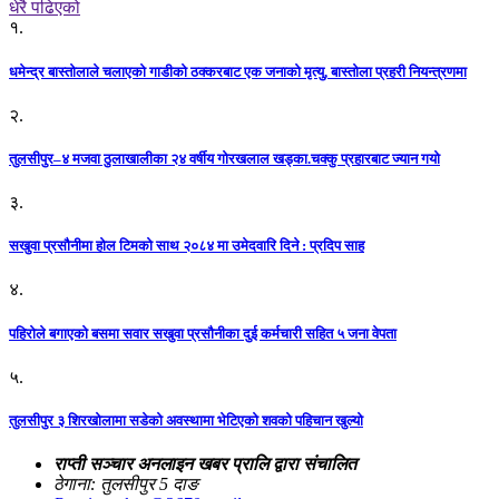
धेरै पढिएको
१.
धमेन्द्र बास्तोलाले चलाएको गाडीको ठक्करबाट एक जनाको मृत्यु, बास्तोला प्रहरी नियन्त्रणमा
२.
तुलसीपुर–४ मजवा ठुलाखालीका २४ वर्षीय गोरखलाल खड्का.चक्कु प्रहारबाट ज्यान गयो
३.
सखुवा प्रसौनीमा होल टिमको साथ २०८४ मा उमेदवारि दिने : प्रदिप साह
४.
पहिराेले बगाएकाे बसमा सवार सखुवा प्रसाैनीका दुई कर्मचारी सहित ५ जना वेपता
५.
तुलसीपुर ३ शिरखोलामा सडेको अवस्थामा भेटिएको शवको पहिचान खुल्यो
राप्ती सञ्चार अनलाइन खबर प्रालि द्वारा संचालित
ठेगाना: तुलसीपुर 5 दाङ