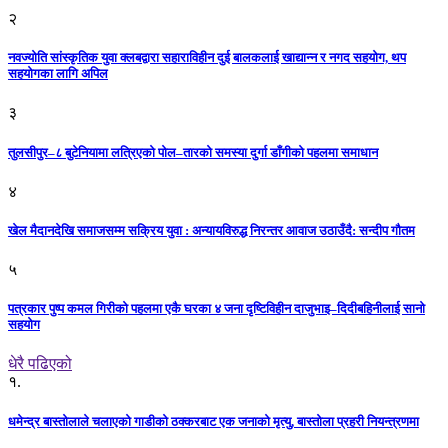
२
नवज्योति सांस्कृतिक युवा क्लबद्वारा सहाराविहीन दुई बालकलाई खाद्यान्न र नगद सहयोग, थप
सहयोगका लागि अपिल
३
तुलसीपुर–८ बुटेनियामा लत्रिएको पोल–तारको समस्या दुर्गा डाँगीको पहलमा समाधान
४
खेल मैदानदेखि समाजसम्म सक्रिय युवा : अन्यायविरुद्ध निरन्तर आवाज उठाउँदै: सन्दीप गौतम
५
पत्रकार पुष्प कमल गिरीको पहलमा एकै घरका ४ जना दृष्टिविहीन दाजुभाइ–दिदीबहिनीलाई सानो
सहयोग
धेरै पढिएको
१.
धमेन्द्र बास्तोलाले चलाएको गाडीको ठक्करबाट एक जनाको मृत्यु, बास्तोला प्रहरी नियन्त्रणमा