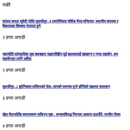
भर्खरै
सांसद कमल सुवेदी भोलि तुलसीपुर–३ राम्रीस्थित नर्सिङ भैरव मन्दिरमा, स्थानीय समस्या र
विकासका विषयमा भेटघाट हुने
२ हप्ता अगाडी
नवज्योति सांस्कृतिक युवा क्लबद्वारा सहाराविहीन दुई बालकलाई खाद्यान्न र नगद सहयोग, थप
सहयोगका लागि अपिल
२ हप्ता अगाडी
तुलसीपुर–८ बुटेनियामा लत्रिएको पोल–तारको समस्या दुर्गा डाँगीको पहलमा समाधान
३ हप्ता अगाडी
खेल मैदानदेखि समाजसम्म सक्रिय युवा : अन्यायविरुद्ध निरन्तर आवाज उठाउँदै: सन्दीप गौतम
४ हप्ता अगाडी