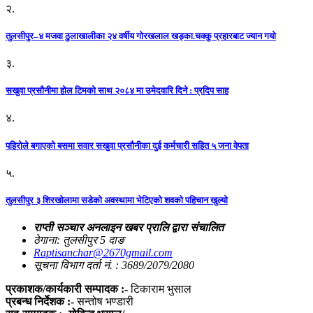
२.
तुलसीपुर–४ मजवा ठुलाखालीका २४ वर्षीय गोरखलाल खड्का.चक्कु प्रहारबाट ज्यान गयो
३.
सखुवा प्रसौनीमा होल टिमको साथ २०८४ मा उमेदवारि दिने : प्रदिप साह
४.
पहिराेले बगाएकाे बसमा सवार सखुवा प्रसाैनीका दुई कर्मचारी सहित ५ जना वेपता
५.
तुलसीपुर ३ शिरखोलामा सडेको अवस्थामा भेटिएको शवको पहिचान खुल्यो
राप्ती सञ्चार अनलाइन खबर प्रालि द्वारा संचालित
ठेगाना: तुलसीपुर 5 दाङ
Raptisanchar@2670gmail.com
सूचना विभाग दर्ता नं. : 3689/2079/2080
प्रकाशक/कार्यकारी सम्पादक :-
टिकाराम भुसाल
प्रबन्ध निर्देशक :-
सन्तोष भण्डारी