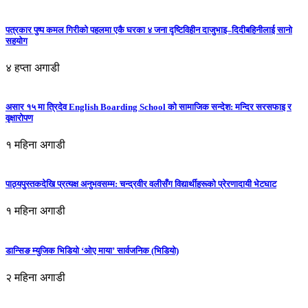
पत्रकार पुष्प कमल गिरीको पहलमा एकै घरका ४ जना दृष्टिविहीन दाजुभाइ–दिदीबहिनीलाई सानो
सहयोग
४ हप्ता अगाडी
असार १५ मा त्रिदेव English Boarding School को सामाजिक सन्देश: मन्दिर सरसफाइ र
वृक्षारोपण
१ महिना अगाडी
पाठ्यपुस्तकदेखि प्रत्यक्ष अनुभवसम्म: चन्द्रवीर वलीसँग विद्यार्थीहरूको प्रेरणादायी भेटघाट
१ महिना अगाडी
डान्सिङ म्युजिक भिडियो ‘ओए माया’ सार्वजनिक (भिडियो)
२ महिना अगाडी