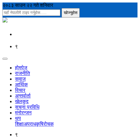
२०८३ साउन २२ गते शनिवार
९
होमपेज
राजनीति
समाज
आर्थिक
विचार
अन्तर्वार्ता
खेलकुद
सुचना प्रविधि
मनोरन्जन
थप
शिक्षा
अपराध
कृषि
रोचक
९