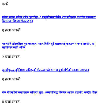
भर्खरै
सांसद कमल सुवेदी भोलि तुलसीपुर–३ राम्रीस्थित नर्सिङ भैरव मन्दिरमा, स्थानीय समस्या र
विकासका विषयमा भेटघाट हुने
२ हप्ता अगाडी
नवज्योति सांस्कृतिक युवा क्लबद्वारा सहाराविहीन दुई बालकलाई खाद्यान्न र नगद सहयोग, थप
सहयोगका लागि अपिल
२ हप्ता अगाडी
तुलसीपुर–८ बुटेनियामा लत्रिएको पोल–तारको समस्या दुर्गा डाँगीको पहलमा समाधान
२ हप्ता अगाडी
खेल मैदानदेखि समाजसम्म सक्रिय युवा : अन्यायविरुद्ध निरन्तर आवाज उठाउँदै: सन्दीप गौतम
४ हप्ता अगाडी