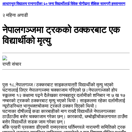
आधारभूत विद्यालय रानागाउँका ६० जना विद्यार्थीलाई विवेक योगीद्वारा शैक्षिक सामग्री हस्तान्तरण
२ महिना अगाडी
नेपालगञ्जमा ट्रकको ठक्करबाट एक
विद्यार्थीको मृत्यु
राप्ती संचार
पुस १८,नेपालगञ्ज / ठक्करबाट साइकलयात्री विद्यार्थीको मृत्यु भएको
घटनालाई लिएर नेपालगञ्जमा चक्काजाम गरिएको छ।नेपालगञ्जको होप
स्कूलमा १२ कक्षामा पढ्ने दैलेखका रत्नबहादुर दर्लामीको शनिबार ना ७ ख १७
नम्बरको ट्रकको ठक्करबाट मृत्यु भएको थियो। साइकलमा रहेका दर्लामीलाई
न्यूरोडस्थित भानुभक्तचोकमा ट्रकले ठक्कर दिएको थियो।
घटनाका दोषीलाई कडा कारबाहीको माग राख्दै विद्यार्थीले नेपालगञ्जका
ठाउँठाउँमा बसेर चक्काजाम गरेका छन्। कारकादो, धम्बोझीचोकलगायत ठाउँमा
बसेर विद्यार्थीले सडक जाम गरेका छन्।
बाँके प्रहरी प्रवक्ता डीएसपी रामप्रसाद घर्तिमगरले नारायणी समितिको ट्रक