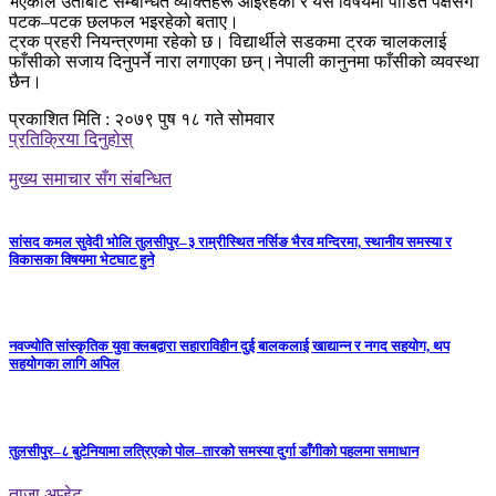
भएकाले उताबाट सम्बन्धित व्यक्तिहरू आइरहेको र यस विषयमा पीडित पक्षसँग
पटक–पटक छलफल भइरहेको बताए।
ट्रक प्रहरी नियन्त्रणमा रहेको छ। विद्यार्थीले सडकमा ट्रक चालकलाई
फाँसीको सजाय दिनुपर्ने नारा लगाएका छन्।नेपाली कानुनमा फाँसीको व्यवस्था
छैन।
प्रकाशित मिति : २०७९ पुष १८ गते सोमवार
प्रतिक्रिया दिनुहोस्
मुख्य समाचार सँग संबन्धित
सांसद कमल सुवेदी भोलि तुलसीपुर–३ राम्रीस्थित नर्सिङ भैरव मन्दिरमा, स्थानीय समस्या र
विकासका विषयमा भेटघाट हुने
नवज्योति सांस्कृतिक युवा क्लबद्वारा सहाराविहीन दुई बालकलाई खाद्यान्न र नगद सहयोग, थप
सहयोगका लागि अपिल
तुलसीपुर–८ बुटेनियामा लत्रिएको पोल–तारको समस्या दुर्गा डाँगीको पहलमा समाधान
ताजा अप्डेट