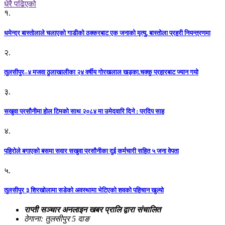
धेरै पढिएको
१.
धमेन्द्र बास्तोलाले चलाएको गाडीको ठक्करबाट एक जनाको मृत्यु, बास्तोला प्रहरी नियन्त्रणमा
२.
तुलसीपुर–४ मजवा ठुलाखालीका २४ वर्षीय गोरखलाल खड्का.चक्कु प्रहारबाट ज्यान गयो
३.
सखुवा प्रसौनीमा होल टिमको साथ २०८४ मा उमेदवारि दिने : प्रदिप साह
४.
पहिराेले बगाएकाे बसमा सवार सखुवा प्रसाैनीका दुई कर्मचारी सहित ५ जना वेपता
५.
तुलसीपुर ३ शिरखोलामा सडेको अवस्थामा भेटिएको शवको पहिचान खुल्यो
राप्ती सञ्चार अनलाइन खबर प्रालि द्वारा संचालित
ठेगाना: तुलसीपुर 5 दाङ