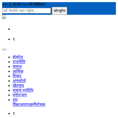
२०८३ साउन २० गते बिहिवार
९
होमपेज
राजनीति
समाज
आर्थिक
विचार
अन्तर्वार्ता
खेलकुद
सुचना प्रविधि
मनोरन्जन
थप
शिक्षा
अपराध
कृषि
रोचक
९