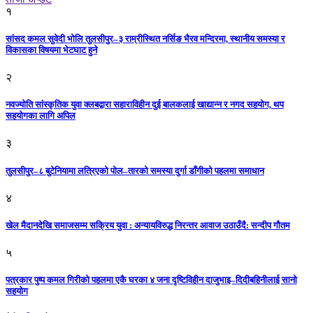
१
सांसद कमल सुवेदी भोलि तुलसीपुर–३ राम्रीस्थित नर्सिङ भैरव मन्दिरमा, स्थानीय समस्या र
विकासका विषयमा भेटघाट हुने
२
नवज्योति सांस्कृतिक युवा क्लबद्वारा सहाराविहीन दुई बालकलाई खाद्यान्न र नगद सहयोग, थप
सहयोगका लागि अपिल
३
तुलसीपुर–८ बुटेनियामा लत्रिएको पोल–तारको समस्या दुर्गा डाँगीको पहलमा समाधान
४
खेल मैदानदेखि समाजसम्म सक्रिय युवा : अन्यायविरुद्ध निरन्तर आवाज उठाउँदै: सन्दीप गौतम
५
पत्रकार पुष्प कमल गिरीको पहलमा एकै घरका ४ जना दृष्टिविहीन दाजुभाइ–दिदीबहिनीलाई सानो
सहयोग