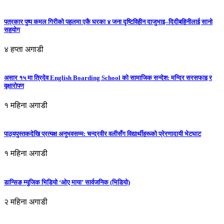
पत्रकार पुष्प कमल गिरीको पहलमा एकै घरका ४ जना दृष्टिविहीन दाजुभाइ–दिदीबहिनीलाई सानो
सहयोग
४ हप्ता अगाडी
असार १५ मा त्रिदेव English Boarding School को सामाजिक सन्देश: मन्दिर सरसफाइ र
वृक्षारोपण
१ महिना अगाडी
पाठ्यपुस्तकदेखि प्रत्यक्ष अनुभवसम्म: चन्द्रवीर वलीसँग विद्यार्थीहरूको प्रेरणादायी भेटघाट
१ महिना अगाडी
डान्सिङ म्युजिक भिडियो ‘ओए माया’ सार्वजनिक (भिडियो)
२ महिना अगाडी