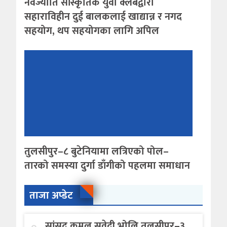
नवज्योति सांस्कृतिक युवा क्लबद्वारा
सहाराविहीन दुई बालकलाई खाद्यान्न र नगद
सहयोग, थप सहयोगका लागि अपिल
तुलसीपुर–८ बुटेनियामा लत्रिएको पोल–
तारको समस्या दुर्गा डाँगीको पहलमा समाधान
ताजा अप्डेट
सांसद कमल सुवेदी भोलि तुलसीपुर–३