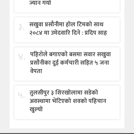
ज्यान गयो
३.
सखुवा प्रसौनीमा होल टिमको साथ
२०८४ मा उमेदवारि दिने : प्रदिप साह
४.
पहिराेले बगाएकाे बसमा सवार सखुवा
प्रसाैनीका दुई कर्मचारी सहित ५ जना
वेपता
५.
तुलसीपुर ३ शिरखोलामा सडेको
अवस्थामा भेटिएको शवको पहिचान
खुल्यो