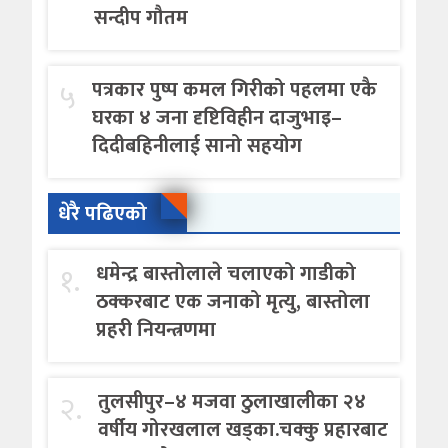
सन्दीप गौतम
५
पत्रकार पुष्प कमल गिरीको पहलमा एकै
घरका ४ जना दृष्टिविहीन दाजुभाइ–
दिदीबहिनीलाई सानो सहयोग
धेरै पढिएको
१.
धमेन्द्र बास्तोलाले चलाएको गाडीको
ठक्करबाट एक जनाको मृत्यु, बास्तोला
प्रहरी नियन्त्रणमा
२.
तुलसीपुर–४ मजवा ठुलाखालीका २४
वर्षीय गोरखलाल खड्का.चक्कु प्रहारबाट