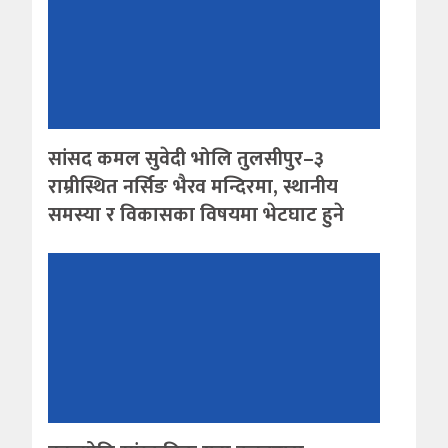
सांसद कमल सुवेदी भोलि तुलसीपुर–३
राम्रीस्थित नर्सिङ भैरव मन्दिरमा, स्थानीय
समस्या र विकासका विषयमा भेटघाट हुने