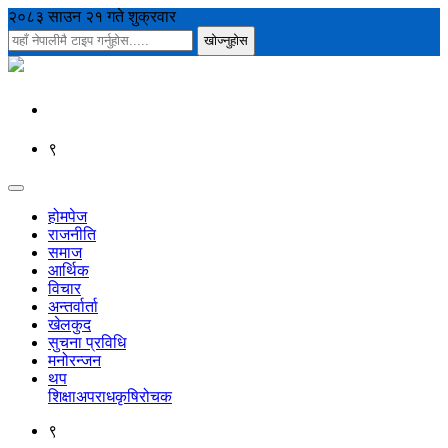
२०८३ साउन २१ गते शुक्रवार
९
होमपेज
राजनीति
समाज
आर्थिक
विचार
अन्तर्वार्ता
खेलकुद
सुचना प्रविधि
मनोरन्जन
थप
शिक्षा
अपराध
कृषि
रोचक
९