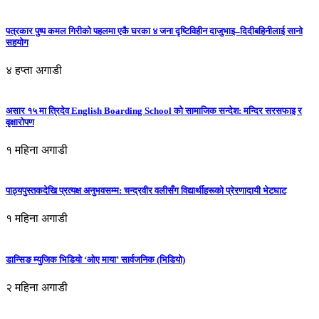
पत्रकार पुष्प कमल गिरीको पहलमा एकै घरका ४ जना दृष्टिविहीन दाजुभाइ–दिदीबहिनीलाई सानो
सहयोग
४ हप्ता अगाडी
असार १५ मा त्रिदेव English Boarding School को सामाजिक सन्देश: मन्दिर सरसफाइ र
वृक्षारोपण
१ महिना अगाडी
पाठ्यपुस्तकदेखि प्रत्यक्ष अनुभवसम्म: चन्द्रवीर वलीसँग विद्यार्थीहरूको प्रेरणादायी भेटघाट
१ महिना अगाडी
डान्सिङ म्युजिक भिडियो ‘ओए माया’ सार्वजनिक (भिडियो)
२ महिना अगाडी