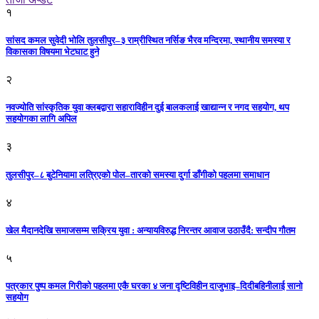
१
सांसद कमल सुवेदी भोलि तुलसीपुर–३ राम्रीस्थित नर्सिङ भैरव मन्दिरमा, स्थानीय समस्या र
विकासका विषयमा भेटघाट हुने
२
नवज्योति सांस्कृतिक युवा क्लबद्वारा सहाराविहीन दुई बालकलाई खाद्यान्न र नगद सहयोग, थप
सहयोगका लागि अपिल
३
तुलसीपुर–८ बुटेनियामा लत्रिएको पोल–तारको समस्या दुर्गा डाँगीको पहलमा समाधान
४
खेल मैदानदेखि समाजसम्म सक्रिय युवा : अन्यायविरुद्ध निरन्तर आवाज उठाउँदै: सन्दीप गौतम
५
पत्रकार पुष्प कमल गिरीको पहलमा एकै घरका ४ जना दृष्टिविहीन दाजुभाइ–दिदीबहिनीलाई सानो
सहयोग