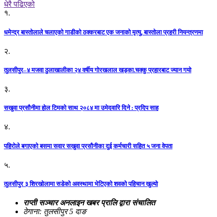
धेरै पढिएको
१.
धमेन्द्र बास्तोलाले चलाएको गाडीको ठक्करबाट एक जनाको मृत्यु, बास्तोला प्रहरी नियन्त्रणमा
२.
तुलसीपुर–४ मजवा ठुलाखालीका २४ वर्षीय गोरखलाल खड्का.चक्कु प्रहारबाट ज्यान गयो
३.
सखुवा प्रसौनीमा होल टिमको साथ २०८४ मा उमेदवारि दिने : प्रदिप साह
४.
पहिराेले बगाएकाे बसमा सवार सखुवा प्रसाैनीका दुई कर्मचारी सहित ५ जना वेपता
५.
तुलसीपुर ३ शिरखोलामा सडेको अवस्थामा भेटिएको शवको पहिचान खुल्यो
राप्ती सञ्चार अनलाइन खबर प्रालि द्वारा संचालित
ठेगाना: तुलसीपुर 5 दाङ