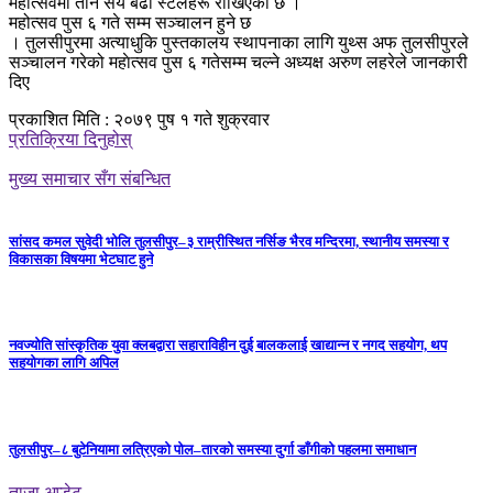
महोत्सवमा तीन सय बढी स्टलहरू राखिएको छ ।
महोत्सव पुस ६ गते सम्म सञ्चालन हुने छ
। तुलसीपुरमा अत्याधुकि पुस्तकालय स्थापनाका लागि युथ्स अफ तुलसीपुरले
सञ्चालन गरेको महाेत्सव पुस ६ गतेसम्म चल्ने अध्यक्ष अरुण लहरेले जानकारी
दिए
प्रकाशित मिति : २०७९ पुष १ गते शुक्रवार
प्रतिक्रिया दिनुहोस्
मुख्य समाचार सँग संबन्धित
सांसद कमल सुवेदी भोलि तुलसीपुर–३ राम्रीस्थित नर्सिङ भैरव मन्दिरमा, स्थानीय समस्या र
विकासका विषयमा भेटघाट हुने
नवज्योति सांस्कृतिक युवा क्लबद्वारा सहाराविहीन दुई बालकलाई खाद्यान्न र नगद सहयोग, थप
सहयोगका लागि अपिल
तुलसीपुर–८ बुटेनियामा लत्रिएको पोल–तारको समस्या दुर्गा डाँगीको पहलमा समाधान
ताजा अप्डेट