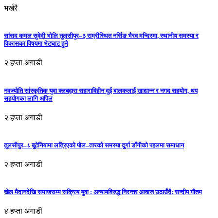
भर्खरै
सांसद कमल सुवेदी भोलि तुलसीपुर–३ राम्रीस्थित नर्सिङ भैरव मन्दिरमा, स्थानीय समस्या र
विकासका विषयमा भेटघाट हुने
२ हप्ता अगाडी
नवज्योति सांस्कृतिक युवा क्लबद्वारा सहाराविहीन दुई बालकलाई खाद्यान्न र नगद सहयोग, थप
सहयोगका लागि अपिल
२ हप्ता अगाडी
तुलसीपुर–८ बुटेनियामा लत्रिएको पोल–तारको समस्या दुर्गा डाँगीको पहलमा समाधान
२ हप्ता अगाडी
खेल मैदानदेखि समाजसम्म सक्रिय युवा : अन्यायविरुद्ध निरन्तर आवाज उठाउँदै: सन्दीप गौतम
४ हप्ता अगाडी