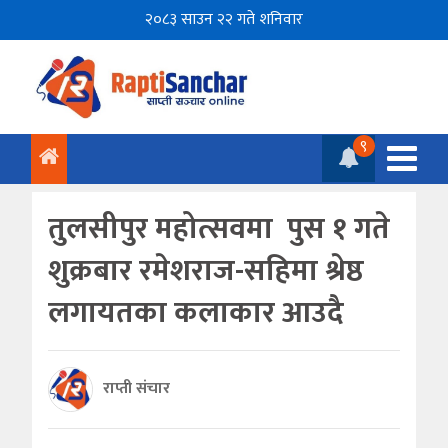
२०८३ साउन २२ गते शनिवार
९
तुलसीपुर महोत्सवमा पुस १ गते
शुक्रबार रमेशराज-सहिमा श्रेष्ठ
लगायतका कलाकार आउदै
राप्ती संचार