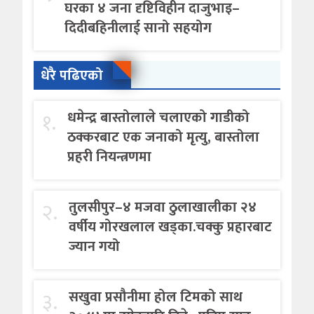
घरका ४ जना दृष्टिविहीन दाजुभाइ–
दिदीबहिनीलाई सानो सहयोग
धेरै पढिएको
१.
धमेन्द्र बास्तोलाले चलाएको गाडीको
ठक्करबाट एक जनाको मृत्यु, बास्तोला
प्रहरी नियन्त्रणमा
२.
तुलसीपुर–४ मजवा ठुलाखालीका २४
वर्षीय गोरखलाल खड्का.चक्कु प्रहारबाट
ज्यान गयो
३.
सखुवा प्रसौनीमा होल टिमको साथ