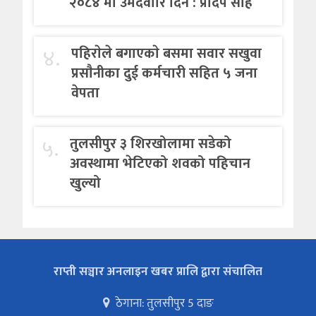
२०८४ मा उमेदवारि दिने : प्रदिप साह
४.
पहिराेले बगाएकाे बसमा सवार सखुवा
प्रसाैनीका दुई कर्मचारी सहित ५ जना
वेपता
५.
तुलसीपुर ३ शिरखोलामा सडेको
अवस्थामा भेटिएको शवको पहिचान
खुल्यो
राप्ती सञ्चार अनलाइन खबर प्रालि द्वारा संचालित
ठेगाना: तुलसीपुर 5 दाङ