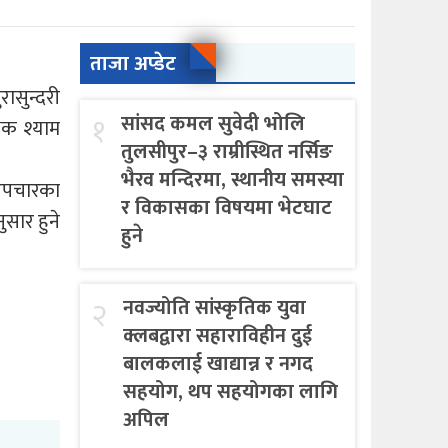
ताजा अप्डेट
रासुन्दरी
१
सांसद कमल सुवेदी भोलि
षक श्याम
तुलसीपुर–३ राम्रीस्थित नर्सिङ
भैरव मन्दिरमा, स्थानीय समस्या
 उपचारका
र विकासका विषयमा भेटघाट
ुसार हुने
हुने
२
नवज्योति सांस्कृतिक युवा
क्लबद्वारा सहाराविहीन दुई
बालकलाई खाद्यान्न र नगद
सहयोग, थप सहयोगका लागि
अपिल