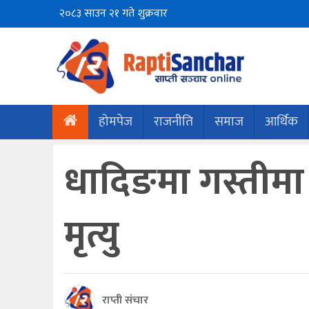
२०८३ साउन २१ गते शुक्रवार
होमपेज
राजनीति
समाज
आर्थिक
धादिङमा गस्तीमा
मृत्यु
राप्ती संचार