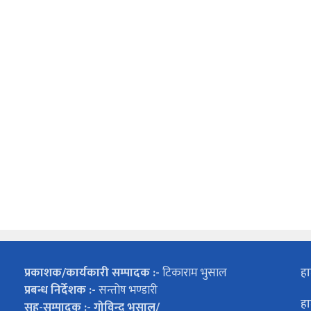
प्रकाशक/कार्यकारी सम्पादक :-
टिकाराम भुसाल
हा
प्रबन्ध निर्देशक :-
सन्तोष भण्डारी
हा
सह-सम्पादक :- गोविन्द भुसाल/