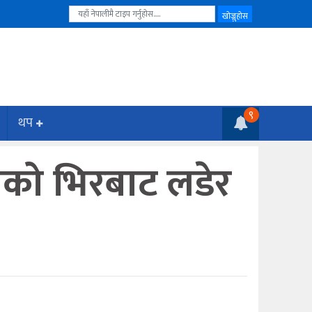
९
थप
ीको भिरबाट लडेर