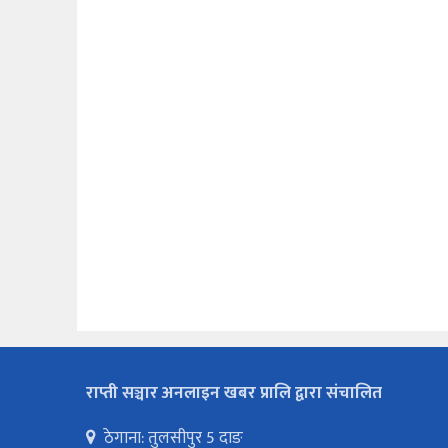
राप्ती सञ्चार अनलाइन खबर प्रालि द्वारा संचालित
ठेगाना: तुलसीपुर 5 दाङ