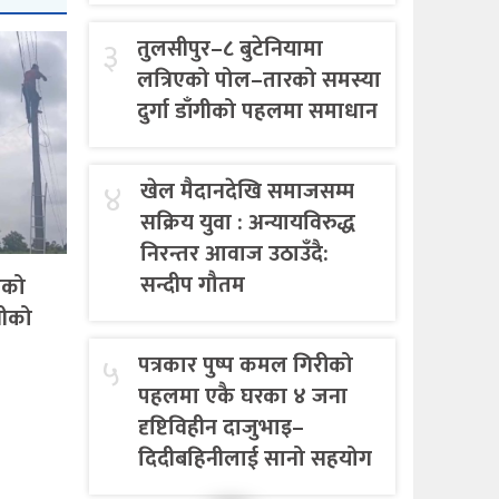
३
तुलसीपुर–८ बुटेनियामा
लत्रिएको पोल–तारको समस्या
दुर्गा डाँगीको पहलमा समाधान
४
खेल मैदानदेखि समाजसम्म
सक्रिय युवा : अन्यायविरुद्ध
निरन्तर आवाज उठाउँदै:
सन्दीप गौतम
एको
गीको
५
पत्रकार पुष्प कमल गिरीको
पहलमा एकै घरका ४ जना
दृष्टिविहीन दाजुभाइ–
दिदीबहिनीलाई सानो सहयोग