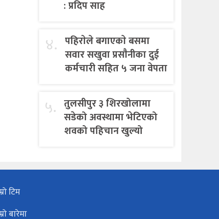
: प्रदिप साह
४.
पहिराेले बगाएकाे बसमा
सवार सखुवा प्रसाैनीका दुई
कर्मचारी सहित ५ जना वेपता
५.
तुलसीपुर ३ शिरखोलामा
सडेको अवस्थामा भेटिएको
शवको पहिचान खुल्यो
म्रो टिम
म्रो बारेमा