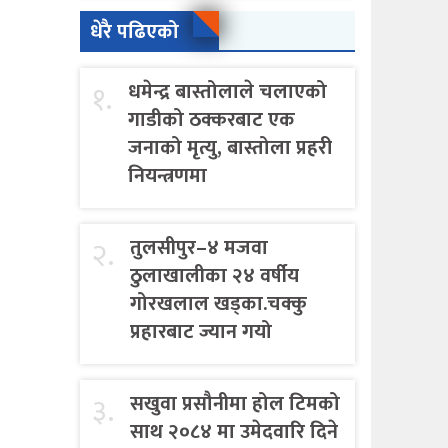
धेरै पढिएको
१.
धमेन्द्र बास्तोलाले चलाएको
गाडीको ठक्करबाट एक
जनाको मृत्यु, बास्तोला प्रहरी
नियन्त्रणमा
२.
तुलसीपुर–४ मजवा
ठुलाखालीका २४ वर्षीय
गोरखलाल खड्का.चक्कु
प्रहारबाट ज्यान गयो
३.
सखुवा प्रसौनीमा होल टिमको
साथ २०८४ मा उमेदवारि दिने